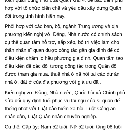
toàn quân cũng như của Quân khu 4
, đ
ể bảo đảm phù
hợp với tổ chức biên chế và yêu cầu xây dựng Quân
đội trong tình hình hiện nay.
Phối hợp với các ban, bộ, ngành Trung ương và địa
phương kiến nghị với Đảng, Nhà nước có chính sách
cụ thể quan tâm hỗ trợ, sắp xếp, bố trí việc làm cho
thân nhân sĩ quan được công tác gần gia đình để có
điều kiện chăm lo hậu phương gia đình. Quan tâm tạo
điều kiện để các đối tượng công tác trong Quân đội
được tham gia mua, thuê nhà ở xã hội tại các dự án
nhà ở, đất ở của địa phương với giá ưu đãi.
Kiến nghị với Đảng, Nhà nước, Quốc hội và Chính phủ
sửa đổi quy định tuổi phục vụ tại ngũ của sĩ quan để
thống nhất với Luật bảo hiểm xã hội, Luật Công an
nhân dân, Luật Quân nhân chuyên nghiệp.
Cụ thể:
Cấp úy: Nam 52 tuổi, Nữ 52 tuổi; tăng 06 tuổi