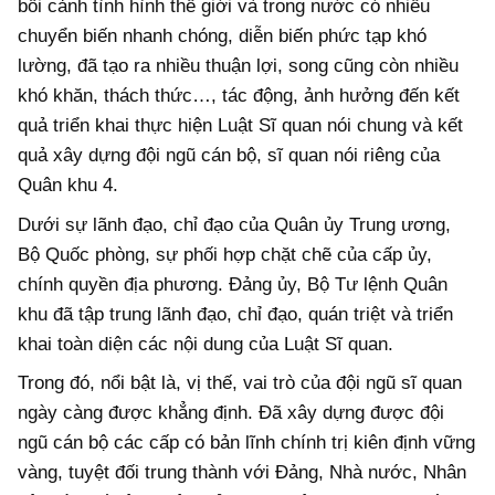
bối cảnh tình hình thế giới và trong nước có nhiều
chuyển biến nhanh chóng, diễn biến phức tạp khó
lường, đã tạo ra nhiều thuận lợi, song cũng còn nhiều
khó khăn, thách thức…, tác động, ảnh hưởng đến kết
quả triển khai thực hiện Luật Sĩ quan nói chung và kết
quả xây dựng đội ngũ cán bộ, sĩ quan nói riêng của
Quân khu 4.
D
ưới sự lãnh đạo, chỉ đạo của Quân ủy Trung ương,
Bộ Quốc phòng, sự phối hợp chặt chẽ của cấp ủy,
chính quyền địa phương. Đảng ủy, Bộ Tư lệnh Quân
khu đã tập trung lãnh đạo, chỉ đạo, quán triệt và triển
khai toàn diện
các
nội dung của Luật Sĩ quan.
Trong đó, nổi bật là, v
ị thế, vai trò của đội ngũ sĩ quan
ngày càng được khẳng định. Đã xây dựng được đội
ngũ cán bộ các cấp có bản lĩnh chính trị kiên định vững
vàng, tuyệt đối trung thành với Đảng, Nhà nước, Nhân