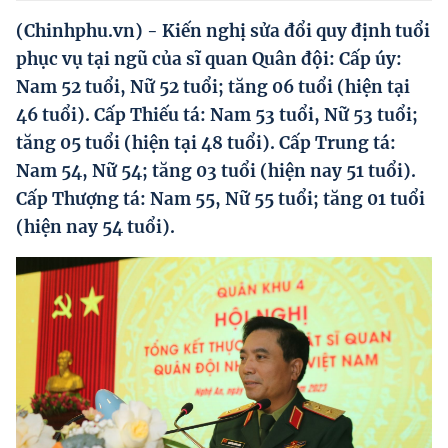
Hướng dẫn thực hiện chính sách
(Chinhphu.vn) - Kiến nghị sửa đổi quy định tuổi
Phát triển kinh tế tư nhân và doanh nghiệp dân tộc
phục vụ tại ngũ của sĩ quan Quân đội: Cấp úy:
Nam 52 tuổi, Nữ 52 tuổi; tăng 06 tuổi (hiện tại
Ocop và chuỗi giá trị Nông sản
46 tuổi). Cấp Thiếu tá: Nam 53 tuổi, Nữ 53 tuổi;
Kinh tế tư nhân
tăng 05 tuổi (hiện tại 48 tuổi). Cấp Trung tá:
Nam 54, Nữ 54; tăng 03 tuổi (hiện nay 51 tuổi).
Doanh nghiệp dân tộc
Cấp Thượng tá: Nam 55, Nữ 55 tuổi; tăng 01 tuổi
Khác
(hiện nay 54 tuổi).
Video
Photo