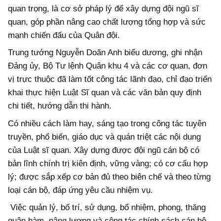
quan trọng, là cơ sở pháp lý để xây dựng đội ngũ sĩ
quan, góp phần nâng cao chất lượng tổng hợp và sức
mạnh chiến đấu của Quân đội.
Trung tướng Nguyễn Doãn Anh biểu dương, ghi nhận
Đảng ủy, Bộ Tư lệnh Quân khu 4 và các cơ quan, đơn
vị trực thuộc đã
làm tốt công tác lãnh đạo, chỉ đạo triển
khai thực hiện Luật Sĩ quan và các
văn bản quy định
chi tiết, hướng dẫn thi hành.
Có nhiều cách làm hay, sáng tạo trong công tác tuyên
truyền, phổ biến, giáo dục và quán triệt các nội dung
của Luật sĩ quan. Xây dựng được đội ngũ cán bộ có
bản lĩnh chính trị kiên định, vững vàng; có cơ cấu hợp
lý; được sắp xếp cơ bản đủ theo biên chế và theo từng
loại cán bộ, đáp ứng yêu cầu nhiệm vụ.
Việc quản lý, bố trí, sử dụng, bổ nhiệm, phong, thăng
quân hàm, nâng lương và công tác chính sách cán bộ