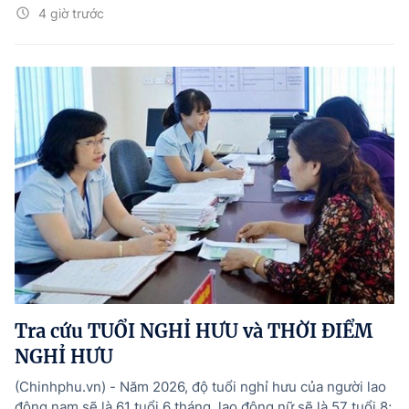
4 giờ trước
Tra cứu TUỔI NGHỈ HƯU và THỜI ĐIỂM
NGHỈ HƯU
(Chinhphu.vn) - Năm 2026, độ tuổi nghỉ hưu của người lao
động nam sẽ là 61 tuổi 6 tháng, lao động nữ sẽ là 57 tuổi 8;