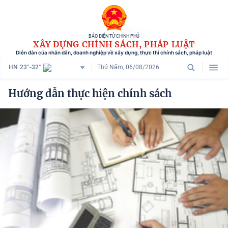
BÁO ĐIỆN TỬ CHÍNH PHỦ
XÂY DỰNG CHÍNH SÁCH, PHÁP LUẬT
Diễn đàn của nhân dân, doanh nghiệp về xây dựng, thực thi chính sách, pháp luật
HN
23°-32°
Thứ Năm, 06/08/2026
Danh mục
Hướng dẫn thực hiện chính sách
Trang chủ
Chính sách mới
Tham vấn chính sách
Người dân góp ý
Doanh nghiệp hiến kế
Chính sách và cuộc sống