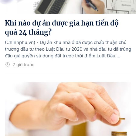
Hướng dẫn thực hiện chính sách
Phát triển kinh tế tư nhân và doanh nghiệp dân tộc
Khi nào dự án được gia hạn tiến độ
Ocop và chuỗi giá trị Nông sản
quá 24 tháng?
Kinh tế tư nhân
(Chinhphu.vn) - Dự án khu nhà ở đã được chấp thuận chủ
trương đầu tư theo Luật Đầu tư 2020 và nhà đầu tư đã trúng
Doanh nghiệp dân tộc
đấu giá quyền sử dụng đất trước thời điểm Luật Đầu ...
7 giờ trước
Khác
Video
Photo