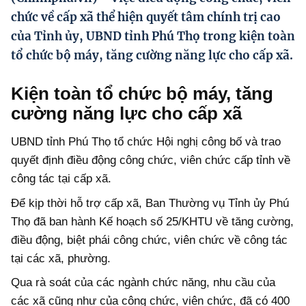
Hướng dẫn thực hiện chính sách
chức về cấp xã thể hiện quyết tâm chính trị cao
của Tỉnh ủy, UBND tỉnh Phú Thọ trong kiện toàn
Phát triển kinh tế tư nhân và doanh nghiệp dân tộc
tổ chức bộ máy, tăng cường năng lực cho cấp xã.
Ocop và chuỗi giá trị Nông sản
Kiện toàn tổ chức bộ máy, tăng
Kinh tế tư nhân
cường năng lực cho cấp xã
Doanh nghiệp dân tộc
UBND tỉnh Phú Thọ tổ chức Hội nghị công bố và trao
Khác
quyết định điều động công chức, viên chức cấp tỉnh về
Video
công tác tại cấp xã.
Để kịp thời hỗ trợ cấp xã, Ban Thường vụ Tỉnh ủy Phú
Photo
Thọ đã ban hành Kế hoạch số 25/KHTU về tăng cường,
điều động, biệt phái công chức, viên chức về công tác
tại các xã, phường.
Qua rà soát của các ngành chức năng, nhu cầu của
các xã cũng như của công chức, viên chức, đã có 400