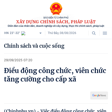
BÁO ĐIỆN TỬ CHÍNH PHỦ
XÂY DỰNG CHÍNH SÁCH, PHÁP LUẬT
Diễn đàn của nhân dân, doanh nghiệp về xây dựng, thực thi chính sách, pháp luật
HN
23°-32°
Thứ Bảy, 08/08/2026
Danh mục
Chính sách và cuộc sống
Trang chủ
29/09/2025 07:20
Chính sách mới
Điều động công chức, viên chức
Tham vấn chính sách
tăng cường cho cấp xã
Người dân góp ý
Doanh nghiệp hiến kế
Chính sách và cuộc sống
(Chinhphu.vn) - Việc điều động công chức, viên