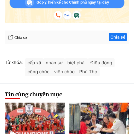
Góp ý, hiến kế cho Chính phủ ngay tại đây
Chia sẻ
Chia sẻ
Từ khóa:
cấp xã
nhân sự
biệt phái
Điều động
công chức
viên chức
Phú Thọ
Tin cùng chuyên mục