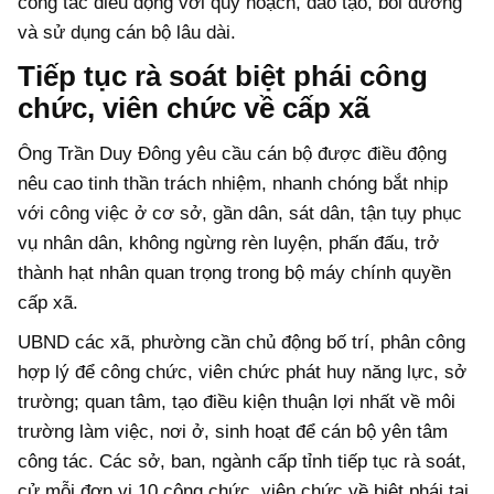
công tác điều động với quy hoạch, đào tạo, bồi dưỡng
và sử dụng cán bộ lâu dài.
Tiếp tục rà soát biệt phái công
chức, viên chức về cấp xã
Ông Trần Duy Đông yêu cầu cán bộ được điều động
nêu cao tinh thần trách nhiệm, nhanh chóng bắt nhịp
với công việc ở cơ sở, gần dân, sát dân, tận tụy phục
vụ nhân dân, không ngừng rèn luyện, phấn đấu, trở
thành hạt nhân quan trọng trong bộ máy chính quyền
cấp xã.
UBND các xã, phường cần chủ động bố trí, phân công
hợp lý để công chức, viên chức phát huy năng lực, sở
trường; quan tâm, tạo điều kiện thuận lợi nhất về môi
trường làm việc, nơi ở, sinh hoạt để cán bộ yên tâm
công tác. Các sở, ban, ngành cấp tỉnh tiếp tục rà soát,
cử mỗi đơn vị 10 công chức, viên chức về biệt phái tại