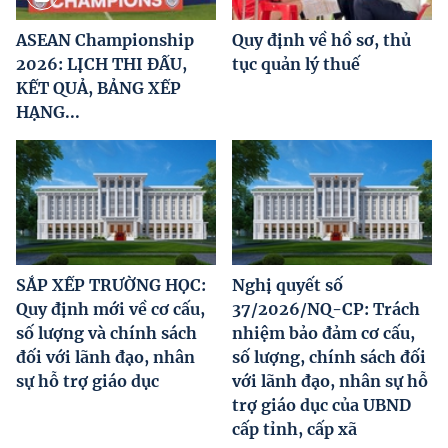
ASEAN Championship
Quy định về hồ sơ, thủ
2026: LỊCH THI ĐẤU,
tục quản lý thuế
KẾT QUẢ, BẢNG XẾP
HẠNG...
SẮP XẾP TRƯỜNG HỌC:
Nghị quyết số
Quy định mới về cơ cấu,
37/2026/NQ-CP: Trách
số lượng và chính sách
nhiệm bảo đảm cơ cấu,
đối với lãnh đạo, nhân
số lượng, chính sách đối
sự hỗ trợ giáo dục
với lãnh đạo, nhân sự hỗ
trợ giáo dục của UBND
cấp tỉnh, cấp xã