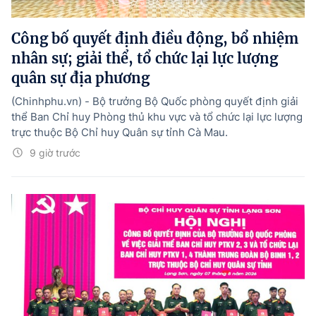
Hướng dẫn thực hiện chính sách
Công bố quyết định điều động, bổ nhiệm
Phát triển kinh tế tư nhân và doanh nghiệp dân tộc
nhân sự; giải thể, tổ chức lại lực lượng
Ocop và chuỗi giá trị Nông sản
quân sự địa phương
Kinh tế tư nhân
(Chinhphu.vn) - Bộ trưởng Bộ Quốc phòng quyết định giải
thể Ban Chỉ huy Phòng thủ khu vực và tổ chức lại lực lượng
Doanh nghiệp dân tộc
trực thuộc Bộ Chỉ huy Quân sự tỉnh Cà Mau.
Khác
9 giờ trước
Video
Photo