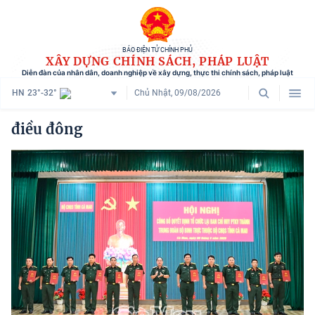
BÁO ĐIỆN TỬ CHÍNH PHỦ
XÂY DỰNG CHÍNH SÁCH, PHÁP LUẬT
Diễn đàn của nhân dân, doanh nghiệp về xây dựng, thực thi chính sách, pháp luật
HN
23°-32°
Chủ Nhật, 09/08/2026
Danh mục
điều đông
Trang chủ
Chính sách mới
Tham vấn chính sách
Người dân góp ý
Doanh nghiệp hiến kế
Chính sách và cuộc sống