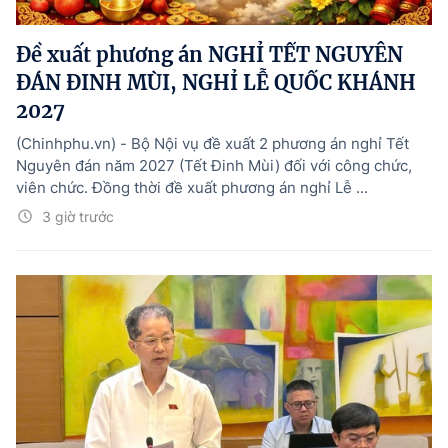
Hướng dẫn thực hiện chính sách
Đề xuất phương án NGHỈ TẾT NGUYÊN
Phát triển kinh tế tư nhân và doanh nghiệp dân tộc
ĐÁN ĐINH MÙI, NGHỈ LỄ QUỐC KHÁNH
Ocop và chuỗi giá trị Nông sản
2027
Kinh tế tư nhân
(Chinhphu.vn) - Bộ Nội vụ đề xuất 2 phương án nghỉ Tết
Nguyên đán năm 2027 (Tết Đinh Mùi) đối với công chức,
Doanh nghiệp dân tộc
viên chức. Đồng thời đề xuất phương án nghỉ Lễ ...
Khác
3 giờ trước
Video
Photo