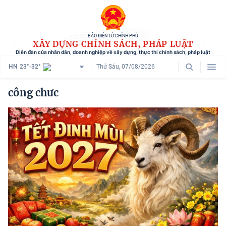
BÁO ĐIỆN TỬ CHÍNH PHỦ
XÂY DỰNG CHÍNH SÁCH, PHÁP LUẬT
Diễn đàn của nhân dân, doanh nghiệp về xây dựng, thực thi chính sách, pháp luật
HN
23°-32°
Thứ Sáu, 07/08/2026
Danh mục
công chưc
Trang chủ
Chính sách mới
Tham vấn chính sách
Người dân góp ý
Doanh nghiệp hiến kế
Chính sách và cuộc sống