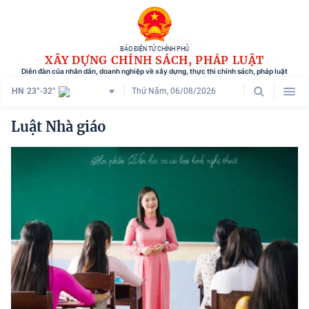
BÁO ĐIỆN TỬ CHÍNH PHỦ
XÂY DỰNG CHÍNH SÁCH, PHÁP LUẬT
Diễn đàn của nhân dân, doanh nghiệp về xây dựng, thực thi chính sách, pháp luật
HN
23°-32°
Thứ Năm, 06/08/2026
Danh mục
Luật Nhà giáo
Trang chủ
Chính sách mới
Tham vấn chính sách
Người dân góp ý
Doanh nghiệp hiến kế
Chính sách và cuộc sống