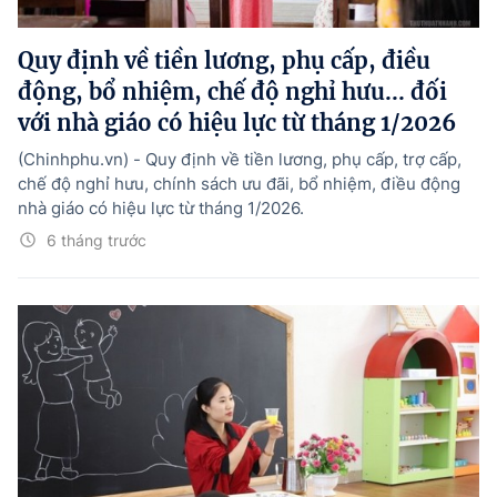
Hướng dẫn thực hiện chính sách
Quy định về tiền lương, phụ cấp, điều
Phát triển kinh tế tư nhân và doanh nghiệp dân tộc
động, bổ nhiệm, chế độ nghỉ hưu... đối
Ocop và chuỗi giá trị Nông sản
với nhà giáo có hiệu lực từ tháng 1/2026
Kinh tế tư nhân
(Chinhphu.vn) - Quy định về tiền lương, phụ cấp, trợ cấp,
chế độ nghỉ hưu, chính sách ưu đãi, bổ nhiệm, điều động
Doanh nghiệp dân tộc
nhà giáo có hiệu lực từ tháng 1/2026.
Khác
6 tháng trước
Video
Photo