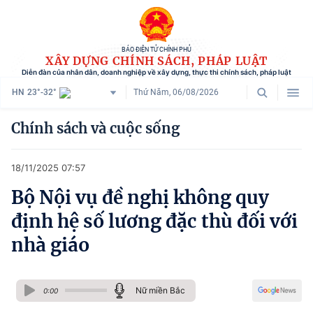
BÁO ĐIỆN TỬ CHÍNH PHỦ
XÂY DỰNG CHÍNH SÁCH, PHÁP LUẬT
Diễn đàn của nhân dân, doanh nghiệp về xây dựng, thực thi chính sách, pháp luật
HN
23°-32°
Thứ Năm, 06/08/2026
Danh mục
Chính sách và cuộc sống
Trang chủ
18/11/2025 07:57
Chính sách mới
Bộ Nội vụ đề nghị không quy
Tham vấn chính sách
định hệ số lương đặc thù đối với
Người dân góp ý
nhà giáo
Doanh nghiệp hiến kế
Nữ miền Bắc
Chính sách và cuộc sống
0:00