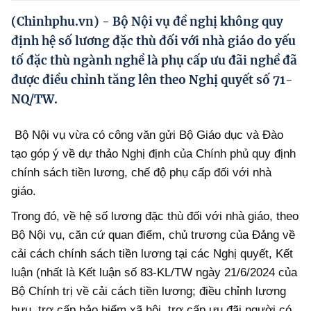
Hướng dẫn thực hiện chính sách
(Chinhphu.vn) - Bộ Nội vụ đề nghị không quy
Phát triển kinh tế tư nhân và doanh nghiệp dân tộc
định hệ số lương đặc thù đối với nhà giáo do yếu
tố đặc thù ngành nghề là phụ cấp ưu đãi nghề đã
Ocop và chuỗi giá trị Nông sản
được điều chỉnh tăng lên theo Nghị quyết số 71-
Kinh tế tư nhân
NQ/TW.
Doanh nghiệp dân tộc
Bộ Nội vụ vừa có công văn gửi Bộ Giáo dục và Đào
Khác
tạo góp ý về dự thảo Nghị định của Chính phủ quy định
chính sách tiền lương, chế độ phụ cấp đối với nhà
Video
giáo.
Photo
Trong đó, về hệ số lương đặc thù đối với nhà giáo, theo
Bộ Nội vụ, căn cứ quan điểm, chủ trương của Đảng về
cải cách chính sách tiền lương tại các Nghị quyết, Kết
luận (nhất là Kết luận số 83-KL/TW ngày 21/6/2024 của
Bộ Chính trị về cải cách tiền lương; điều chỉnh lương
hưu, trợ cấp bảo hiểm xã hội, trợ cấp ưu đãi người có