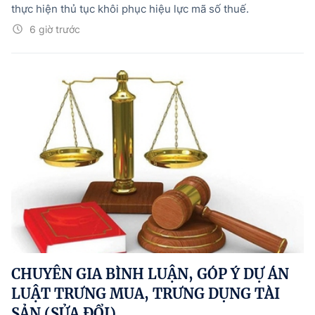
thực hiện thủ tục khôi phục hiệu lực mã số thuế.
6 giờ trước
CHUYÊN GIA BÌNH LUẬN, GÓP Ý DỰ ÁN
LUẬT TRƯNG MUA, TRƯNG DỤNG TÀI
SẢN (SỬA ĐỔI)