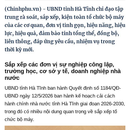
Hướng dẫn thực hiện chính sách
(Chinhphu.vn) - UBND tỉnh Hà Tĩnh chỉ đạo tập
Phát triển kinh tế tư nhân và doanh nghiệp dân tộc
trung rà soát, sắp xếp, kiện toàn tổ chức bộ máy
của các cơ quan, đơn vị tinh gọn, hiệu năng, hiệu
Ocop và chuỗi giá trị Nông sản
lực, hiệu quả, đảm bảo tính tổng thể, đồng bộ,
Kinh tế tư nhân
liên thông, đáp ứng yêu cầu, nhiệm vụ trong
thời kỳ mới.
Doanh nghiệp dân tộc
Khác
Sắp xếp các đơn vị sự nghiệp công lập,
trường học, cơ sở y tế, doanh nghiệp nhà
Video
nước
Photo
UBND tỉnh Hà Tĩnh ban hành Quyết định số 1184/QĐ-
UBND ngày 12/5/2026 ban hành kế hoạch cải cách
hành chính nhà nước tỉnh Hà Tĩnh giai đoạn 2026-2030,
trong đó có nhiều nội dung quan trọng về sắp xếp tổ
chức bộ máy.