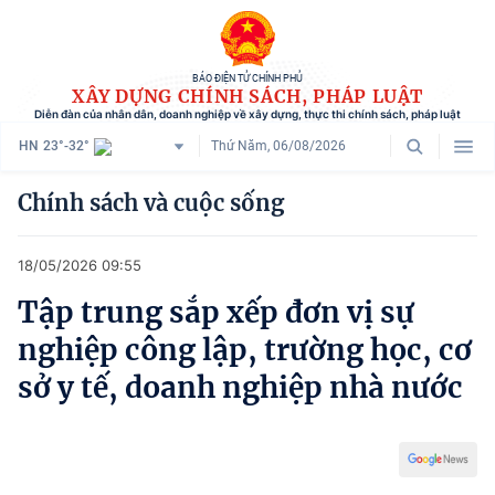
BÁO ĐIỆN TỬ CHÍNH PHỦ
XÂY DỰNG CHÍNH SÁCH, PHÁP LUẬT
Diễn đàn của nhân dân, doanh nghiệp về xây dựng, thực thi chính sách, pháp luật
HN
23°-32°
Thứ Năm, 06/08/2026
Danh mục
Chính sách và cuộc sống
Trang chủ
18/05/2026 09:55
Chính sách mới
Tập trung sắp xếp đơn vị sự
Tham vấn chính sách
nghiệp công lập, trường học, cơ
Người dân góp ý
sở y tế, doanh nghiệp nhà nước
Doanh nghiệp hiến kế
Chính sách và cuộc sống