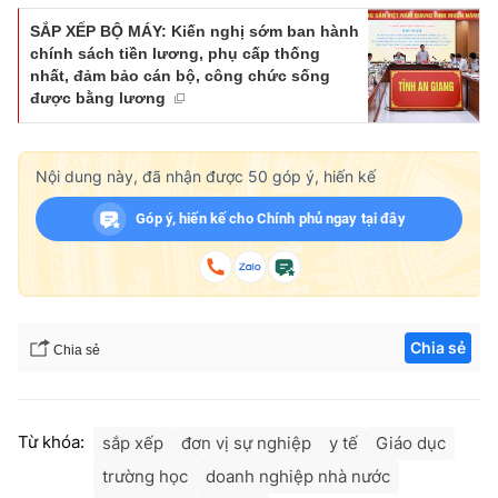
SẮP XẾP BỘ MÁY: Kiến nghị sớm ban hành
chính sách tiền lương, phụ cấp thống
nhất, đảm bảo cán bộ, công chức sống
được bằng lương
Nội dung này, đã nhận được
50
góp ý, hiến kế
Góp ý, hiến kế cho Chính phủ ngay tại đây
Chia sẻ
Chia sẻ
Từ khóa:
sắp xếp
đơn vị sự nghiệp
y tế
Giáo dục
trường học
doanh nghiệp nhà nước