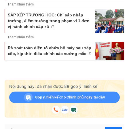
Tham khảo thêm
SẮP XẾP TRƯỜNG HỌC: Chỉ sáp nhập
trường, điểm trường trong phạm vi 1 đơn
vị hành chính cấp xã
Tham khảo thêm
Rà soát toàn diện tổ chức bộ máy sau sắp
xếp, kịp thời điều chỉnh các vướng mắc
Nội dung này, đã nhận được
88
góp ý, hiến kế
Góp ý, hiến kế cho Chính phủ ngay tại đây