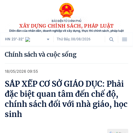
BÁO ĐIỆN TỬ CHÍNH PHỦ
XÂY DỰNG CHÍNH SÁCH, PHÁP LUẬT
Diễn đàn của nhân dân, doanh nghiệp về xây dựng, thực thi chính sách, pháp luật
HN
23°-32°
Thứ Bảy, 08/08/2026
Danh mục
Chính sách và cuộc sống
Trang chủ
18/05/2026 09:55
Chính sách mới
SẮP XẾP CƠ SỞ GIÁO DỤC: Phải
Tham vấn chính sách
đặc biệt quan tâm đến chế độ,
Người dân góp ý
chính sách đối với nhà giáo, học
sinh
Doanh nghiệp hiến kế
Chính sách và cuộc sống