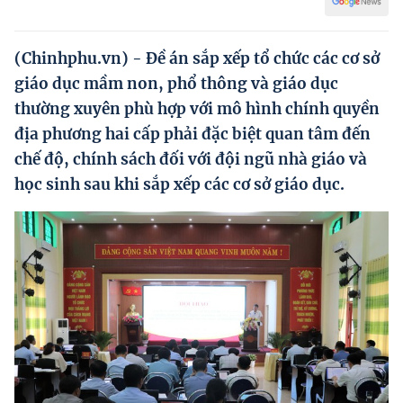
Hướng dẫn thực hiện chính sách
Phát triển kinh tế tư nhân và doanh nghiệp dân tộc
(Chinhphu.vn) - Đề án sắp xếp tổ chức các cơ sở
giáo dục mầm non, phổ thông và giáo dục
Ocop và chuỗi giá trị Nông sản
thường xuyên phù hợp với mô hình chính quyền
Kinh tế tư nhân
địa phương hai cấp phải đặc biệt quan tâm đến
chế độ, chính sách đối với đội ngũ nhà giáo và
Doanh nghiệp dân tộc
học sinh sau khi sắp xếp các cơ sở giáo dục.
Khác
Video
Photo