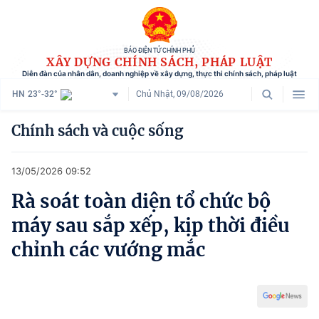
BÁO ĐIỆN TỬ CHÍNH PHỦ
XÂY DỰNG CHÍNH SÁCH, PHÁP LUẬT
Diễn đàn của nhân dân, doanh nghiệp về xây dựng, thực thi chính sách, pháp luật
HN
23°-32°
Chủ Nhật, 09/08/2026
Danh mục
Chính sách và cuộc sống
Trang chủ
13/05/2026 09:52
Chính sách mới
Rà soát toàn diện tổ chức bộ
Tham vấn chính sách
máy sau sắp xếp, kịp thời điều
Người dân góp ý
chỉnh các vướng mắc
Doanh nghiệp hiến kế
Chính sách và cuộc sống