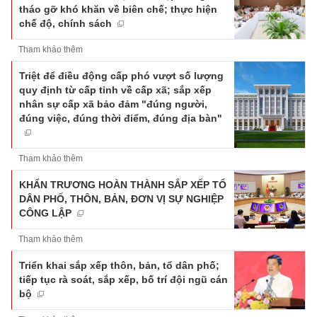
tháo gỡ khó khăn về biên chế; thực hiện
chế độ, chính sách
Tham khảo thêm
Triệt để điều động cấp phó vượt số lượng
quy định từ cấp tỉnh về cấp xã; sắp xếp
nhân sự cấp xã bảo đảm "đúng người,
đúng việc, đúng thời điểm, đúng địa bàn"
Tham khảo thêm
KHẨN TRƯƠNG HOÀN THÀNH SẮP XẾP TỔ
DÂN PHỐ, THÔN, BẢN, ĐƠN VỊ SỰ NGHIỆP
CÔNG LẬP
Tham khảo thêm
Triển khai sắp xếp thôn, bản, tổ dân phố;
tiếp tục rà soát, sắp xếp, bố trí đội ngũ cán
bộ