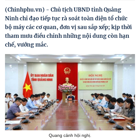
Hướng dẫn thực hiện chính sách
(Chinhphu.vn) - Chủ tịch UBND tỉnh Quảng
Phát triển kinh tế tư nhân và doanh nghiệp dân tộc
Ninh chỉ đạo tiếp tục rà soát toàn diện tổ chức
bộ máy các cơ quan, đơn vị sau sắp xếp; kịp thời
Ocop và chuỗi giá trị Nông sản
tham mưu điều chỉnh những nội dung còn hạn
Kinh tế tư nhân
chế, vướng mắc.
Doanh nghiệp dân tộc
Khác
Video
Photo
Quang cảnh hội nghị.