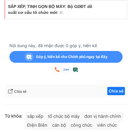
SẮP XẾP, TINH GỌN BỘ MÁY: Bộ GDĐT đề
xuất cơ cấu tổ chức mới
Nội dung này, đã nhận được
0
góp ý, hiến kế
Góp ý, hiến kế cho Chính phủ ngay tại đây
Chia sẻ
Chia sẻ
Từ khóa:
sắp xếp
tổ chức bộ máy
đơn vị hành chính
Điện Biên
cán bộ
công chức
viên chức