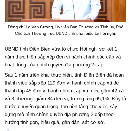
Tổng Giám đốc:
Nguyễn Hồng Sâm
Trụ sở: 16 Lê Hồng Phong - Ba Đình - Hà Nội.
Điện thoại: 080 43162; Fax: 080.48924;
Email: thongtinchinhphu@chinhphu.vn.
Đồng chí Lò Văn Cương, Ủy viên Ban Thường vụ Tỉnh ủy, Phó
Chủ tịch Thường trực UBND tỉnh phát biểu tại hội nghị.
Theo dõi báo trên:
UBND tỉnh Điện Biên vừa tổ chức Hội nghị sơ kết 1
năm thực hiện sắp xếp đơn vị hành chính các cấp và
Bản quyền thuộc Báo Điện tử Chính phủ - Cổng Thông tin điện tử Chính
phủ.
hoạt động của chính quyền địa phương 2 cấp.
Ghi rõ nguồn "Báo Điện tử Chính phủ", "Cổng Thông tin điện tử Chính phủ",
hoặc www.baochinhphu.vn, www.chinhphu.vn khi phát hành lại thông tin
Sau 1 năm triển khai thực hiện, tỉnh Điện Biên đã hoàn
từ các nguồn này.
thành việc sắp xếp 129 đơn vị hành chính cấp xã để
thành lập 45 đơn vị hành chính cấp xã mới, gồm 42 xã
và 3 phường, giảm 84 đơn vị, tương ứng 65,1%. Đây là
bước chuyển quan trọng, tạo nền tảng cho việc xây
dựng mô hình chính quyền địa phương 2 cấp theo
hướng tinh gọn, hiệu quả, gần dân, sát cơ sở.