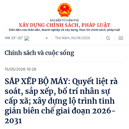
BÁO ĐIỆN TỬ CHÍNH PHỦ
XÂY DỰNG CHÍNH SÁCH, PHÁP LUẬT
Diễn đàn của nhân dân, doanh nghiệp về xây dựng, thực thi chính sách, pháp luật
HN
23°-32°
Thứ Năm, 06/08/2026
Danh mục
Chính sách và cuộc sống
Trang chủ
15/05/2026 10:26
Chính sách mới
SẮP XẾP BỘ MÁY: Quyết liệt rà
Tham vấn chính sách
soát, sắp xếp, bố trí nhân sự
Người dân góp ý
cấp xã; xây dựng lộ trình tinh
giản biên chế giai đoạn 2026-
Doanh nghiệp hiến kế
2031
Chính sách và cuộc sống