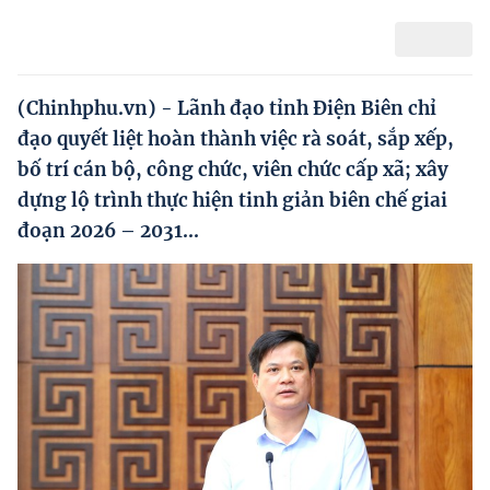
Hướng dẫn thực hiện chính sách
Phát triển kinh tế tư nhân và doanh nghiệp dân tộc
Ocop và chuỗi giá trị Nông sản
(Chinhphu.vn) - Lãnh đạo tỉnh Điện Biên chỉ
đạo quyết liệt hoàn thành việc rà soát, sắp xếp,
Kinh tế tư nhân
bố trí cán bộ, công chức, viên chức cấp xã; xây
Doanh nghiệp dân tộc
dựng lộ trình thực hiện tinh giản biên chế giai
đoạn 2026 – 2031...
Khác
Video
Photo
© BÁO ĐIỆN TỬ CHÍNH PHỦ