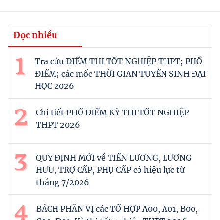
Đọc nhiều
Tra cứu ĐIỂM THI TỐT NGHIỆP THPT; PHỔ
ĐIỂM; các mốc THỜI GIAN TUYỂN SINH ĐẠI
HỌC 2026
Chi tiết PHỔ ĐIỂM KỲ THI TỐT NGHIỆP
THPT 2026
QUY ĐỊNH MỚI về TIỀN LƯƠNG, LƯƠNG
HƯU, TRỢ CẤP, PHỤ CẤP có hiệu lực từ
tháng 7/2026
BÁCH PHÂN VỊ các TỔ HỢP A00, A01, B00,