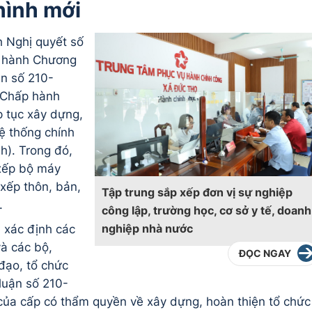
hình mới
 Nghị quyết số
 hành Chương
ận số 210-
 Chấp hành
p tục xây dựng,
ệ thống chính
nh). Trong đó,
 xếp bộ máy
xếp thôn, bản,
Tập trung sắp xếp đơn vị sự nghiệp
.
công lập, trường học, cơ sở y tế, doanh
nghiệp nhà nước
 xác định các
à các bộ,
ĐỌC NGAY
đạo, tổ chức
 luận số 210-
 của cấp có thẩm quyền về xây dựng, hoàn thiện tổ chức