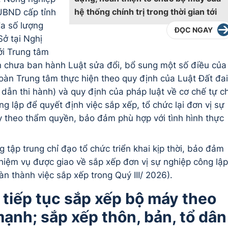
hệ thống chính trị trong thời gian tới
 UBND cấp tỉnh
đa số lượng
ĐỌC NGAY
Sở tại Nghị
ới Trung tâm
ian chưa ban hành Luật sửa đổi, bổ sung một số điều của
 toàn Trung tâm thực hiện theo quy định của Luật Đất đai
ẫn thi hành) và quy định của pháp luật về cơ chế tự c
ng lập để quyết định việc sắp xếp, tổ chức lại đơn vị sự
y theo thẩm quyền, bảo đảm phù hợp với tình hình thực
 tập trung chỉ đạo tổ chức triển khai kịp thời, bảo đảm
hiệm vụ được giao về sắp xếp đơn vị sự nghiệp công lập
n thành việc sắp xếp trong Quý III/ 2026).
 tiếp tục sắp xếp bộ máy theo
mạnh; sắp xếp thôn, bản, tổ dân