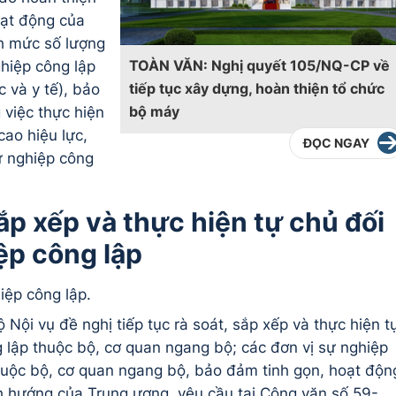
oạt động của
nh mức số lượng
TOÀN VĂN: Nghị quyết 105/NQ-CP về
ghiệp công lập
tiếp tục xây dựng, hoàn thiện tổ chức
c và y tế), bảo
bộ máy
 việc thực hiện
cao hiệu lực,
ĐỌC NGAY
ự nghiệp công
sắp xếp và thực hiện tự chủ đối
ệp công lập
iệp công lập.
ộ Nội vụ đề nghị tiếp tục rà soát, sắp xếp và thực hiện t
g lập thuộc bộ, cơ quan ngang bộ; các đơn vị sự nghiệp
huộc bộ, cơ quan ngang bộ, bảo đảm tinh gọn, hoạt độn
nh hướng của Trung ương, yêu cầu tại Công văn số 59-