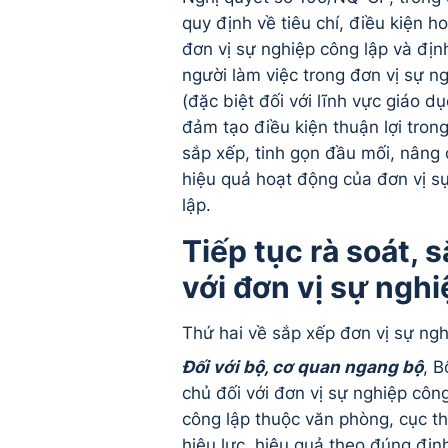
quy định về tiêu chí, điều kiện h
đơn vị sự nghiệp công lập và đị
người làm việc trong đơn vị sự n
(đặc biệt đối với lĩnh vực giáo dụ
đảm tạo điều kiện thuận lợi trong
sắp xếp, tinh gọn đầu mối, nâng 
hiệu quả hoạt động của đơn vị s
lập.
Tiếp tục rà soát, 
với đơn vị sự nghi
Thứ hai về sắp xếp đơn vị sự ngh
Đối với bộ, cơ quan ngang bộ
, B
chủ đối với đơn vị sự nghiệp côn
công lập thuộc văn phòng, cục t
hiệu lực, hiệu quả theo đúng đị