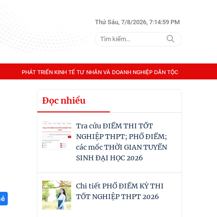
Thứ Sáu, 7/8/2026, 7:15:00 PM
PHÁT TRIỂN KINH TẾ TƯ NHÂN VÀ DOANH NGHIỆP DÂN TỘC
Đọc nhiều
Tra cứu ĐIỂM THI TỐT
NGHIỆP THPT; PHỔ ĐIỂM;
các mốc THỜI GIAN TUYỂN
SINH ĐẠI HỌC 2026
Chi tiết PHỔ ĐIỂM KỲ THI
TỐT NGHIỆP THPT 2026
sẻ