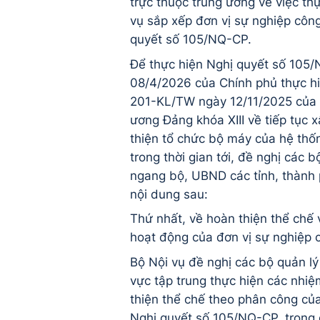
trực thuộc trung ương về việc th
vụ sắp xếp đơn vị sự nghiệp công
quyết số 105/NQ-CP.
Để thực hiện Nghị quyết số 105
08/4/2026 của Chính phủ thực hi
201-KL/TW ngày 12/11/2025 của
ương Đảng khóa XIII về tiếp tục 
thiện tổ chức bộ máy của hệ thốn
trong thời gian tới, đề nghị các b
ngang bộ, UBND các tỉnh, thành 
nội dung sau:
Thứ nhất, về hoàn thiện thể chế 
hoạt động của đơn vị sự nghiệp c
Bộ Nội vụ đề nghị các bộ quản lý
vực tập trung thực hiện các nhi
thiện thể chế theo phân công của
Nghị quyết số 105/NQ-CP, trong 