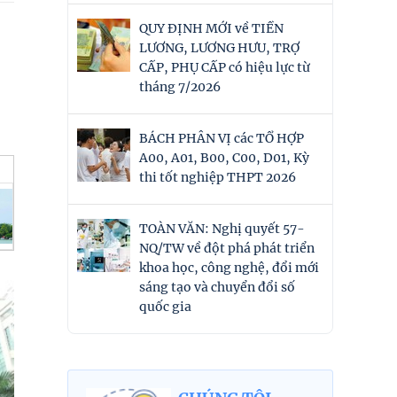
QUY ĐỊNH MỚI về TIỀN
LƯƠNG, LƯƠNG HƯU, TRỢ
CẤP, PHỤ CẤP có hiệu lực từ
tháng 7/2026
BÁCH PHÂN VỊ các TỔ HỢP
A00, A01, B00, C00, D01, Kỳ
thi tốt nghiệp THPT 2026
TOÀN VĂN: Nghị quyết 57-
NQ/TW về đột phá phát triển
khoa học, công nghệ, đổi mới
sáng tạo và chuyển đổi số
quốc gia