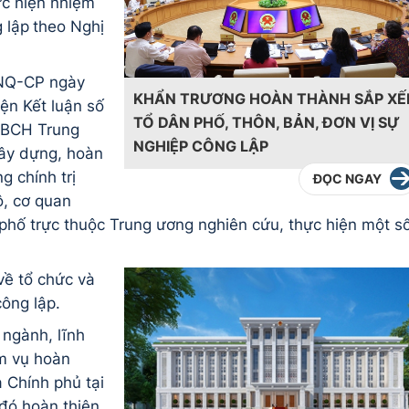
ực hiện nhiệm
 lập
theo Nghị
/NQ-CP ngày
KHẨN TRƯƠNG HOÀN THÀNH SẮP XẾ
ện Kết luận số
TỔ DÂN PHỐ, THÔN, BẢN, ĐƠN VỊ SỰ
 BCH Trung
NGHIỆP CÔNG LẬP
xây dựng, hoàn
g chính trị
ĐỌC NGAY
ộ, cơ quan
phố trực thuộc Trung ương nghiên cứu, thực hiện một s
về tổ chức và
ông lập.
 ngành, lĩnh
ệm vụ hoàn
 Chính phủ tại
đó hoàn thiện