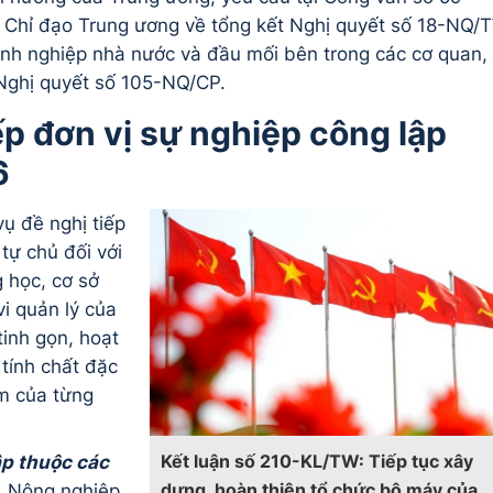
Chỉ đạo Trung ương về tổng kết Nghị quyết số 18-NQ/
anh nghiệp nhà nước và đầu mối bên trong các cơ quan, 
 Nghị quyết số 105-NQ/CP.
p đơn vị sự nghiệp công lập
6
vụ đề nghị tiếp
 tự chủ đối với
g học, cơ sở
vi quản lý của
inh gọn, hoạt
 tính chất đặc
ểm của từng
Kết luận số 210-KL/TW: Tiếp tục xây
ập thuộc các
dựng, hoàn thiện tổ chức bộ máy của
, Nông nghiệp