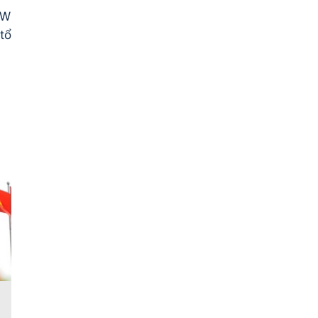
TW
tổ