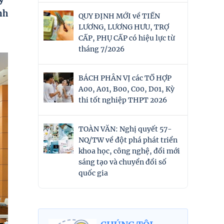
nh
QUY ĐỊNH MỚI về TIỀN
LƯƠNG, LƯƠNG HƯU, TRỢ
CẤP, PHỤ CẤP có hiệu lực từ
tháng 7/2026
BÁCH PHÂN VỊ các TỔ HỢP
A00, A01, B00, C00, D01, Kỳ
thi tốt nghiệp THPT 2026
TOÀN VĂN: Nghị quyết 57-
NQ/TW về đột phá phát triển
khoa học, công nghệ, đổi mới
sáng tạo và chuyển đổi số
quốc gia