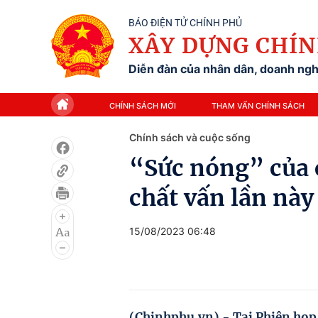
BÁO ĐIỆN TỬ CHÍNH PHỦ
XÂY DỰNG CHÍN
Diễn đàn của nhân dân, doanh nghi
CHÍNH SÁCH MỚI
THAM VẤN CHÍNH SÁCH
Chính sách và cuộc sống
“Sức nóng” của 
chất vấn lần này 
15/08/2023 06:48
(Chinhphu.vn) - Tại Phiên họp