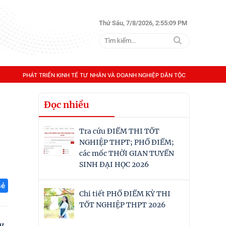
Thứ Sáu, 7/8/2026, 2:55:11 PM
PHÁT TRIỂN KINH TẾ TƯ NHÂN VÀ DOANH NGHIỆP DÂN TỘC
Đọc nhiều
Tra cứu ĐIỂM THI TỐT
NGHIỆP THPT; PHỔ ĐIỂM;
các mốc THỜI GIAN TUYỂN
SINH ĐẠI HỌC 2026
sẻ
Chi tiết PHỔ ĐIỂM KỲ THI
TỐT NGHIỆP THPT 2026
y