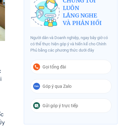
CHÚNG TÔI
LUÔN
LẮNG NGHE
VÀ PHẢN HỒI
Người dân và Doanh nghiệp, ngay bây giờ có
có thể thực hiện góp ý và hiến kế cho Chính
Phủ bằng các phương thức dưới đây
Gọi tổng đài
c
i
Góp ý qua Zalo
Gửi góp ý trực tiếp
ốc
Ủy