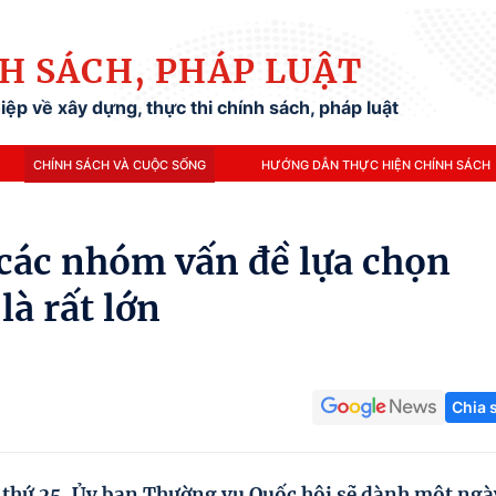
H SÁCH, PHÁP LUẬT
ệp về xây dựng, thực thi chính sách, pháp luật
CHÍNH SÁCH VÀ CUỘC SỐNG
HƯỚNG DẪN THỰC HIỆN CHÍNH SÁCH
các nhóm vấn đề lựa chọn
là rất lớn
Chia 
 thứ 25, Ủy ban Thường vụ Quốc hội sẽ dành một ngà