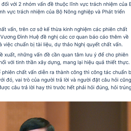
ấn đối với 2 nhóm vấn đề thuộc lĩnh vực trách nhiệm của 
nh vực trách nhiệm của Bộ Nông nghiệp và Phát triển
hất vấn, trên cơ sở kế thừa kinh nghiệm các phiên chất
i Vương Đình Huệ đề nghị các cơ quan báo cáo thêm về
à việc chuẩn bị tài liệu, dự thảo Nghị quyết chất vấn.
đề xuất, những vấn đề cần quan tâm lưu ý để cho phiên
nổi với tinh thần xây dựng, mang lại hiệu quả thiết thực
phiên chất vấn diễn ra thành công thì công tác chuẩn b
ới đó, vai trò của người trả lời và người đặt câu hỏi cũn
ợc câu trả lời hay thì trước hết phải hỏi đúng, hỏi trún