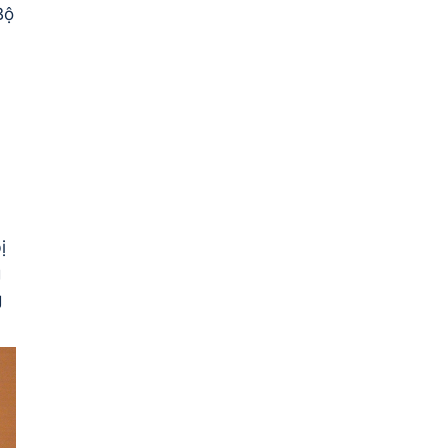
Bộ
.
ị
g
g