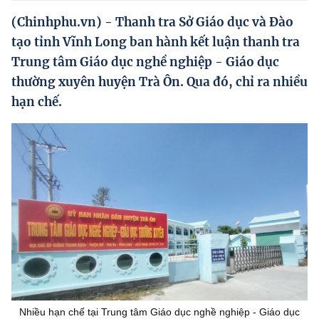
Hướng dẫn thực hiện chính sách
(Chinhphu.vn) - Thanh tra Sở Giáo dục và Đào
Phát triển kinh tế tư nhân và doanh nghiệp dân tộc
tạo tỉnh Vĩnh Long ban hành kết luận thanh tra
Trung tâm Giáo dục nghề nghiệp - Giáo dục
Ocop và chuỗi giá trị Nông sản
thường xuyên huyện Trà Ôn. Qua đó, chỉ ra nhiều
Kinh tế tư nhân
hạn chế.
Doanh nghiệp dân tộc
Khác
Video
Photo
Nhiều hạn chế tại Trung tâm Giáo dục nghề nghiệp - Giáo dục