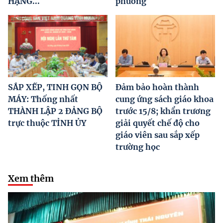
HẠNG...
phương
SẮP XẾP, TINH GỌN BỘ
Đảm bảo hoàn thành
MÁY: Thống nhất
cung ứng sách giáo khoa
THÀNH LẬP 2 ĐẢNG BỘ
trước 15/8; khẩn trương
trực thuộc TỈNH ỦY
giải quyết chế độ cho
giáo viên sau sắp xếp
trường học
Xem thêm