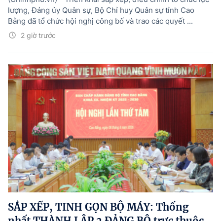
lượng, Đảng ủy Quân sự, Bộ Chỉ huy Quân sự tỉnh Cao
Bằng đã tổ chức hội nghị công bố và trao các quyết ...
2 giờ trước
SẮP XẾP, TINH GỌN BỘ MÁY: Thống
nhất THÀNH LẬP 2 ĐẢNG BỘ trực thuộc