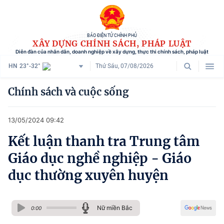
BÁO ĐIỆN TỬ CHÍNH PHỦ
XÂY DỰNG CHÍNH SÁCH, PHÁP LUẬT
Diễn đàn của nhân dân, doanh nghiệp về xây dựng, thực thi chính sách, pháp luật
HN
23°-32°
Thứ Sáu, 07/08/2026
Danh mục
Chính sách và cuộc sống
Trang chủ
13/05/2024 09:42
Chính sách mới
Kết luận thanh tra Trung tâm
Tham vấn chính sách
Giáo dục nghề nghiệp - Giáo
Người dân góp ý
dục thường xuyên huyện
Doanh nghiệp hiến kế
Nữ miền Bắc
Chính sách và cuộc sống
0:00