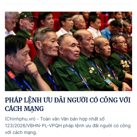
PHÁP LỆNH ƯU ĐÃI NGƯỜI CÓ CÔNG VỚI
CÁCH MẠNG
(Chinhphu.vn) - Toàn văn Văn bản hợp nhất số
123/2026/VBHN-PL-VPQH pháp lệnh ưu đãi người có công
với cách mạng.