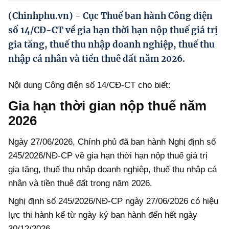
Hướng dẫn thực hiện chính sách
(Chinhphu.vn) - Cục Thuế ban hành Công điện
Phát triển kinh tế tư nhân và doanh nghiệp dân tộc
số 14/CĐ-CT về gia hạn thời hạn nộp thuế giá trị
gia tăng, thuế thu nhập doanh nghiệp, thuế thu
Ocop và chuỗi giá trị Nông sản
nhập cá nhân và tiền thuê đất năm 2026.
Kinh tế tư nhân
Nội dung Công điện số 14/CĐ-CT cho biết:
Doanh nghiệp dân tộc
Gia hạn thời gian nộp thuế năm
Khác
2026
Video
Ngày 27/06/2026, Chính phủ đã ban hành Nghị định số
Photo
245/2026/NĐ-CP về gia hạn thời hạn nộp thuế giá trị
gia tăng, thuế thu nhập doanh nghiệp, thuế thu nhập cá
nhân và tiền thuê đất trong năm 2026.
Nghị định số 245/2026/NĐ-CP ngày 27/06/2026 có hiệu
lực thi hành kể từ ngày ký ban hành đến hết ngày
30/12/2026.