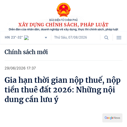
BÁO ĐIỆN TỬ CHÍNH PHỦ
XÂY DỰNG CHÍNH SÁCH, PHÁP LUẬT
Diễn đàn của nhân dân, doanh nghiệp về xây dựng, thực thi chính sách, pháp luật
HN
23°-32°
Thứ Sáu, 07/08/2026
Danh mục
Chính sách mới
Trang chủ
29/06/2026 17:37
Chính sách mới
Gia hạn thời gian nộp thuế, nộp
Tham vấn chính sách
tiền thuê đất 2026: Những nội
Người dân góp ý
dung cần lưu ý
Doanh nghiệp hiến kế
Chính sách và cuộc sống