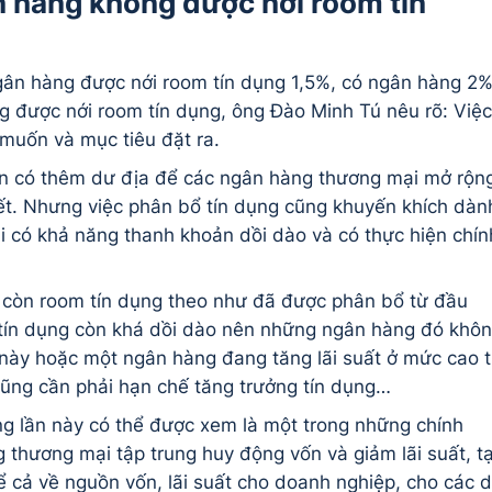
n hàng không được nới room tín
 ngân hàng được nới room tín dụng 1,5%, có ngân hàng 2
 được nới room tín dụng, ông Đào Minh Tú nêu rõ: Việc
muốn và mục tiêu đặt ra.
iện có thêm dư địa để các ngân hàng thương mại mở rộn
iết. Nhưng việc phân bổ tín dụng cũng khuyến khích dàn
 có khả năng thanh khoản dồi dào và có thực hiện chín
 còn room tín dụng theo như đã được phân bổ từ đầu
 tín dụng còn khá dồi dào nên những ngân hàng đó khô
 này hoặc một ngân hàng đang tăng lãi suất ở mức cao t
ũng cần phải hạn chế tăng trưởng tín dụng…
ụng lần này có thể được xem là một trong những chính
 thương mại tập trung huy động vốn và giảm lãi suất, t
 kể cả về nguồn vốn, lãi suất cho doanh nghiệp, cho các 