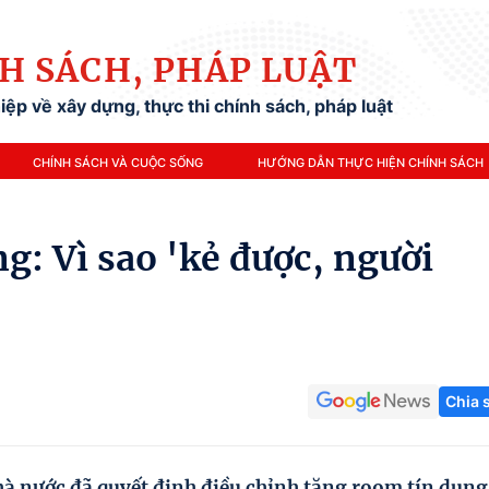
H SÁCH, PHÁP LUẬT
ệp về xây dựng, thực thi chính sách, pháp luật
CHÍNH SÁCH VÀ CUỘC SỐNG
HƯỚNG DẪN THỰC HIỆN CHÍNH SÁCH
g: Vì sao 'kẻ được, người
Chia 
 nước đã quyết định điều chỉnh tăng room tín dụng