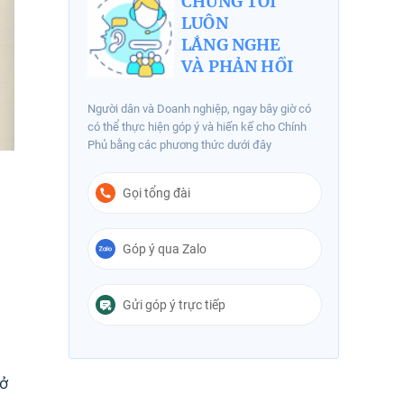
CHÚNG TÔI
LUÔN
LẮNG NGHE
VÀ PHẢN HỒI
Người dân và Doanh nghiệp, ngay bây giờ có
có thể thực hiện góp ý và hiến kế cho Chính
Phủ bằng các phương thức dưới đây
Gọi tổng đài
Góp ý qua Zalo
Gửi góp ý trực tiếp
mở