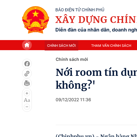
BÁO ĐIỆN TỬ CHÍNH PHỦ
XÂY DỰNG CHÍN
Diễn đàn của nhân dân, doanh nghi
CHÍNH SÁCH MỚI
THAM VẤN CHÍNH SÁCH
Chính sách mới
Nới room tín dụn
không?'
09/12/2022 11:36
(Chinhphu.vn) - Ngân hàng Nhà