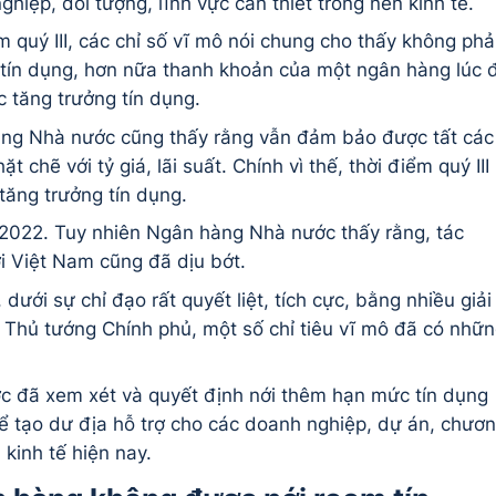
hiệp, đối tượng, lĩnh vực cần thiết trong nền kinh tế.
m quý III, các chỉ số vĩ mô nói chung cho thấy không phả
m tín dụng, hơn nữa thanh khoản của một ngân hàng lúc 
 tăng trưởng tín dụng.
àng Nhà nước cũng thấy rằng vẫn đảm bảo được tất các
 chẽ với tỷ giá, lãi suất. Chính vì thế, thời điểm quý III
tăng trưởng tín dụng.
2022. Tuy nhiên Ngân hàng Nhà nước thấy rằng, tác
ới Việt Nam cũng đã dịu bớt.
 dưới sự chỉ đạo rất quyết liệt, tích cực, bằng nhiều giải
 Thủ tướng Chính phủ, một số chỉ tiêu vĩ mô đã có nhữ
c đã xem xét và quyết định nới thêm hạn mức tín dụng
 tạo dư địa hỗ trợ cho các doanh nghiệp, dự án, chươ
n kinh tế hiện nay.