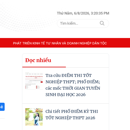
Thứ Năm, 6/8/2026, 3:20:36 PM
PHÁT TRIỂN KINH TẾ TƯ NHÂN VÀ DOANH NGHIỆP DÂN TỘC
Đọc nhiều
Tra cứu ĐIỂM THI TỐT
NGHIỆP THPT; PHỔ ĐIỂM;
các mốc THỜI GIAN TUYỂN
SINH ĐẠI HỌC 2026
sẻ
Chi tiết PHỔ ĐIỂM KỲ THI
TỐT NGHIỆP THPT 2026