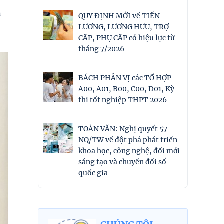
n
QUY ĐỊNH MỚI về TIỀN
LƯƠNG, LƯƠNG HƯU, TRỢ
CẤP, PHỤ CẤP có hiệu lực từ
tháng 7/2026
BÁCH PHÂN VỊ các TỔ HỢP
A00, A01, B00, C00, D01, Kỳ
thi tốt nghiệp THPT 2026
TOÀN VĂN: Nghị quyết 57-
NQ/TW về đột phá phát triển
khoa học, công nghệ, đổi mới
sáng tạo và chuyển đổi số
quốc gia