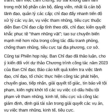
tránh, làm việc cầm chừng, sợ sai không dám làm
trong một bộ phận cán bộ, đảng viên, nhất là cán bộ
lãnh đạo, quản lý các cấp; chỉ đạo đẩy nhanh tiến độ
xử lý các vụ án, vụ việc tham nhũng, tiêu cực thuộc
diện Ban Chỉ đạo cấp tỉnh theo dõi, chỉ đạo; kiên quyết
khắc phục tệ “tham nhũng vặt”; tạo sự chuyển biến
mạnh mẽ hơn nữa trong công tác đấu tranh phòng,
chống tham nhũng, tiêu cực tại địa phương, cơ sở.
Cũng tại Phiên họp này, Ban Chỉ đạo đã thảo luận, cho
ý kiến đối với dự thảo Chương trình công tác năm 2023
của Ban Chỉ đạo; Báo cáo kết quả kiểm tra việc lãnh
đạo, chỉ đạo, tổ chức thực hiện công tác phát hiện,
chuyển giao, tiếp nhận, giải quyết tố giác, tin báo về tội
phạm, kiến nghị khởi tố các vụ việc có dấu hiệu tội
phạm về tham nhũng, kinh tế, tiêu cực và công tác
giám định, định giá tài sản trong giải quyết các vụ án,
vụ việc tham nhũng, kinh tế, tiêu cực.