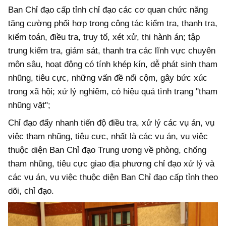
Ban Chỉ đạo cấp tỉnh chỉ đạo các cơ quan chức năng
tăng cường phối hợp trong công tác kiểm tra, thanh tra,
kiểm toán, điều tra, truy tố, xét xử, thi hành án; tập
trung kiểm tra, giám sát, thanh tra các lĩnh vực chuyên
môn sâu, hoạt động có tính khép kín, dễ phát sinh tham
nhũng, tiêu cực, những vấn đề nổi cộm, gây bức xúc
trong xã hội; xử lý nghiêm, có hiệu quả tình trạng "tham
nhũng vặt";
Chỉ đạo đẩy nhanh tiến độ điều tra, xử lý các vụ án, vụ
việc tham nhũng, tiêu cực, nhất là các vụ án, vụ việc
thuộc diện Ban Chỉ đạo Trung ương về phòng, chống
tham nhũng, tiêu cực giao địa phương chỉ đạo xử lý và
các vụ án, vụ việc thuộc diện Ban Chỉ đạo cấp tỉnh theo
dõi, chỉ đạo.