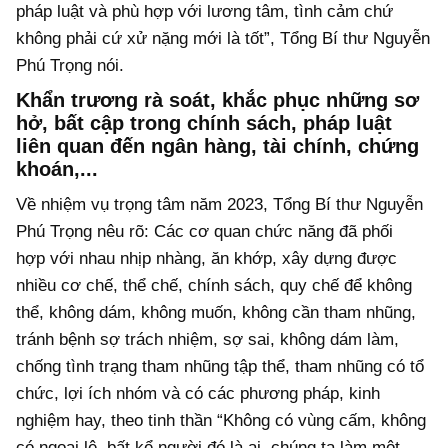
pháp luật và phù hợp với lương tâm, tình cảm chứ
không phải cứ xử nặng mới là tốt”, Tổng Bí thư Nguyễn
Phú Trọng nói.
Khẩn trương rà soát, khắc phục những sơ
hở, bất cập trong chính sách, pháp luật
liên quan đến ngân hàng, tài chính, chứng
khoán,...
Về nhiệm vụ trọng tâm năm 2023, Tổng Bí thư Nguyễn
Phú Trọng nêu rõ: Các cơ quan chức năng đã phối
hợp với nhau nhịp nhàng, ăn khớp, xây dựng được
nhiều cơ chế, thể chế, chính sách, quy chế để không
thể, không dám, không muốn, không cần tham nhũng,
tránh bệnh sợ trách nhiệm, sợ sai, không dám làm,
chống tình trạng tham nhũng tập thể, tham nhũng có tổ
chức, lợi ích nhóm và có các phương pháp, kinh
nghiệm hay, theo tinh thần “Không có vùng cấm, không
có ngoại lệ, bất kể người đó là ai, chúng ta làm một