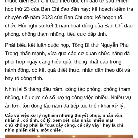
thuộc diện Ban Chỉ đạo theo dõi, chỉ đạo từ sau Phiên
họp thứ 23 của Ban Chỉ đạo đến nay; kế hoạch kiểm tra
chuyên đề năm 2023 của Ban Chỉ đạo; kế hoạch tổ
chức Hội nghị sơ kết 1 năm hoạt động của Ban Chỉ đạo
phòng, chống tham nhũng, tiêu cực cấp tỉnh.
Phát biểu kết luận cuộc họp, Tổng Bí thư Nguyễn Phú
Trọng nhấn mạnh, vừa qua các cơ quan chức năng đã
phối hợp ngày càng hiệu quả, thống nhất cao trong
hành động, có kết quả thiết thực, nhân dân theo dõi và
bày tỏ đồng tình.
Nhìn lại 5 tháng đầu năm, công tác phòng, chống tham
nhũng, tiêu cực có số lượng công việc nhiều. Nhiều vụ
án lớn, tồn đọng lâu năm đã tiếp tục triển khai xử lý.
Các vụ việc xử lý nghiêm nhưng thuyết phục, nhân văn,
nhân ái, có tình, có lý, xem xét, cân nhắc nhiều mặt
chứ không phải là "cua cậy càng, cá cậy vây" hay là chỉ
nhìn phiến diện, một chiều.