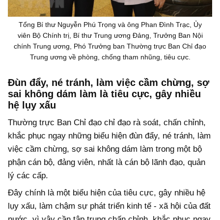
Tổng Bí thư Nguyễn Phú Trọng và ông Phan Đình Trạc, Ủy
viên Bộ Chính trị, Bí thư Trung ương Đảng, Trưởng Ban Nội
chính Trung ương, Phó Trưởng ban Thường trực Ban Chỉ đạo
Trung ương về phòng, chống tham nhũng, tiêu cực.
Đùn đẩy, né tránh, làm việc cầm chừng, sợ
sai không dám làm là tiêu cực, gây nhiều
hệ lụy xấu
Thường trực Ban Chỉ đạo chỉ đạo rà soát, chấn chỉnh,
khắc phục ngay những biểu hiện đùn đẩy, né tránh, làm
việc cầm chừng, sợ sai không dám làm trong một bộ
phận cán bộ, đảng viên, nhất là cán bộ lãnh đạo, quản
lý các cấp.
Đây chính là một biểu hiện của tiêu cực, gây nhiều hệ
lụy xấu, làm chậm sự phát triển kinh tế - xã hội của đất
nước, vì vậy cần tập trung chấn chỉnh, khắc phục ngay