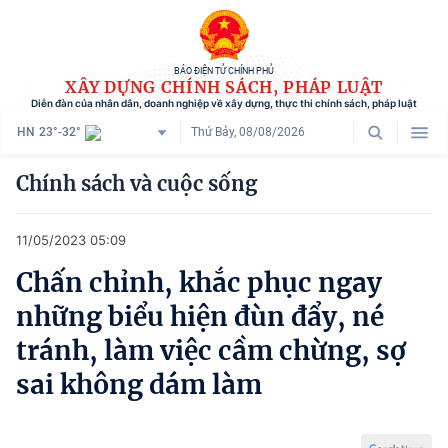
BÁO ĐIỆN TỬ CHÍNH PHỦ
XÂY DỰNG CHÍNH SÁCH, PHÁP LUẬT
Diễn đàn của nhân dân, doanh nghiệp về xây dựng, thực thi chính sách, pháp luật
HN
23°-32°
Thứ Bảy, 08/08/2026
Danh mục
Chính sách và cuộc sống
Trang chủ
11/05/2023 05:09
Chính sách mới
Chấn chỉnh, khắc phục ngay
Tham vấn chính sách
những biểu hiện đùn đẩy, né
Người dân góp ý
tránh, làm việc cầm chừng, sợ
sai không dám làm
Doanh nghiệp hiến kế
Chính sách và cuộc sống