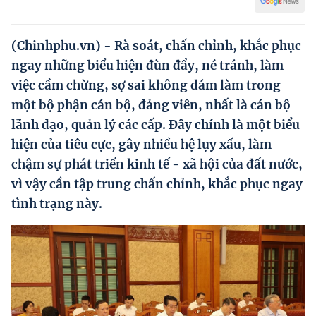
Hướng dẫn thực hiện chính sách
Phát triển kinh tế tư nhân và doanh nghiệp dân tộc
(Chinhphu.vn) - Rà soát, chấn chỉnh, khắc phục
ngay những biểu hiện đùn đẩy, né tránh, làm
Ocop và chuỗi giá trị Nông sản
việc cầm chừng, sợ sai không dám làm trong
Kinh tế tư nhân
một bộ phận cán bộ, đảng viên, nhất là cán bộ
lãnh đạo, quản lý các cấp. Đây chính là một biểu
Doanh nghiệp dân tộc
hiện của tiêu cực, gây nhiều hệ lụy xấu, làm
Khác
chậm sự phát triển kinh tế - xã hội của đất nước,
Video
vì vậy cần tập trung chấn chỉnh, khắc phục ngay
tình trạng này.
Photo