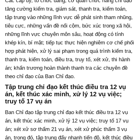
Các cấp ủy, tổ chức đảng, cơ quan chức năng chỉ đạo
tăng cường kiểm tra, giám sát, thanh tra, kiểm toán,
tập trung vào những lĩnh vực dễ phát sinh tham nhũng,
tiêu cực, những vấn đề nổi cộm, bức xúc trong xã hội,
những lĩnh vực chuyên môn sâu, hoạt động có tính
khép kín, bí mật; tiếp tục thực hiện nghiêm cơ chế phối
hợp phát hiện, xử lý sai phạm trong quá trình kiểm tra,
thanh tra, kiểm toán, điều tra, truy tố, xét xử, thi hành
án; khẩn trương hoàn thành thanh tra các chuyên đề
theo chỉ đạo của Ban Chỉ đạo.
Tập trung chỉ đạo kết thúc điều tra 12 vụ
án, kết thúc xác minh, xử lý 12 vụ việc;
truy tố 17 vụ án
Ban Chỉ đạo tập trung chỉ đạo kết thúc điều tra 12 vụ
án, kết thúc xác minh, xử lý 12 vụ việc; truy tố 17 vụ
án; xét xử sơ thẩm 21 vụ án, xét xử phúc thẩm 3 vụ
án, trong đó, tập trung đẩy nhanh tiến độ, kết thúc điều