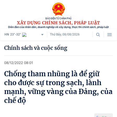
BÁO ĐIỆN TỬ CHÍNH PHỦ
XÂY DỰNG CHÍNH SÁCH, PHÁP LUẬT
Diễn đàn của nhân dân, doanh nghiệp về xây dựng, thực thi chính sách, pháp luật
HN
23°-32°
Thứ Bảy, 08/08/2026
Danh mục
Chính sách và cuộc sống
Trang chủ
08/12/2022 08:01
Chính sách mới
Chống tham nhũng là để giữ
Tham vấn chính sách
cho được sự trong sạch, lành
Người dân góp ý
mạnh, vững vàng của Đảng, của
chế độ
Doanh nghiệp hiến kế
Chính sách và cuộc sống