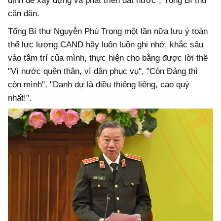
định để xây dựng và phát triển đất nước", Tổng Bí thư
căn dặn.
Tổng Bí thư Nguyễn Phú Trọng một lần nữa lưu ý toàn
thể lực lượng CAND hãy luôn luôn ghi nhớ, khắc sâu
vào tâm trí của mình, thực hiện cho bằng được lời thề
"Vì nước quên thân, vì dân phục vụ", "Còn Đảng thì
còn mình", "Danh dự là điều thiêng liêng, cao quý
nhất!".