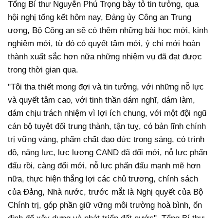
Tổng Bí thư Nguyễn Phú Trọng bày tỏ tin tưởng, qua
hội nghị tổng kết hôm nay, Đảng ủy Công an Trung
ương, Bộ Công an sẽ có thêm những bài học mới, kinh
nghiệm mới, từ đó có quyết tâm mới, ý chí mới hoàn
thành xuất sắc hơn nữa những nhiệm vụ đã đạt được
trong thời gian qua.
"Tôi tha thiết mong đợi và tin tưởng, với những nỗ lực
và quyết tâm cao, với tinh thần dám nghĩ, dám làm,
dám chịu trách nhiệm vì lợi ích chung, với một đội ngũ
cán bộ tuyệt đối trung thành, tận tuỵ, có bản lĩnh chính
trị vững vàng, phẩm chất đạo đức trong sáng, có trình
độ, năng lực, lực lượng CAND đã đổi mới, nỗ lực phấn
đấu rồi, càng đổi mới, nỗ lực phấn đấu mạnh mẽ hơn
nữa, thực hiện thắng lợi các chủ trương, chính sách
của Đảng, Nhà nước, trước mắt là Nghị quyết của Bộ
Chính trị, góp phần giữ vững môi trường hoà bình, ổn