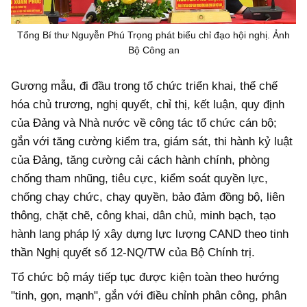
Tổng Bí thư Nguyễn Phú Trọng phát biểu chỉ đạo hội nghị. Ảnh
Bộ Công an
Gương mẫu, đi đầu trong tổ chức triển khai, thể chế
hóa chủ trương, nghị quyết, chỉ thị, kết luận, quy định
của Đảng và Nhà nước về công tác tổ chức cán bộ;
gắn với tăng cường kiểm tra, giám sát, thi hành kỷ luật
của Đảng, tăng cường cải cách hành chính, phòng
chống tham nhũng, tiêu cực, kiểm soát quyền lực,
chống chạy chức, chạy quyền, bảo đảm đồng bộ, liên
thông, chặt chẽ, công khai, dân chủ, minh bạch, tạo
hành lang pháp lý xây dựng lực lượng CAND theo tinh
thần Nghị quyết số 12-NQ/TW của Bộ Chính trị.
Tổ chức bộ máy tiếp tục được kiện toàn theo hướng
"tinh, gọn, mạnh", gắn với điều chỉnh phân công, phân