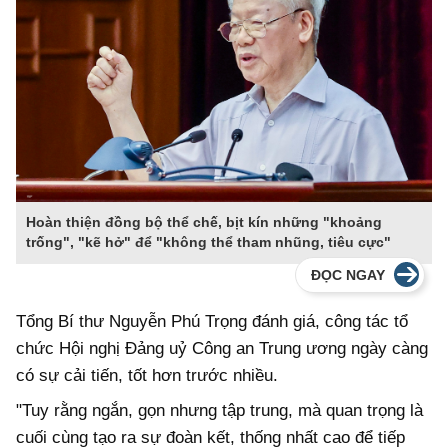
Hoàn thiện đồng bộ thể chế, bịt kín những "khoảng
trống", "kẽ hở" để "không thể tham nhũng, tiêu cực"
ĐỌC NGAY
Tổng Bí thư Nguyễn Phú Trọng đánh giá, công tác tổ
chức Hội nghị Đảng uỷ Công an Trung ương ngày càng
có sự cải tiến, tốt hơn trước nhiều.
"Tuy rằng ngắn, gọn nhưng tập trung, mà quan trọng là
cuối cùng tạo ra sự đoàn kết, thống nhất cao để tiếp