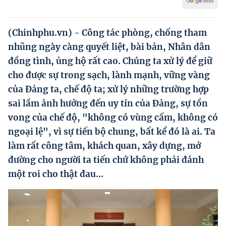
Hướng dẫn thực hiện chính sách
Phát triển kinh tế tư nhân và doanh nghiệp dân tộc
(Chinhphu.vn) - Công tác phòng, chống tham
nhũng ngày càng quyết liệt, bài bản, Nhân dân
Ocop và chuỗi giá trị Nông sản
đồng tình, ủng hộ rất cao. Chúng ta xử lý để giữ
Kinh tế tư nhân
cho được sự trong sạch, lành mạnh, vững vàng
của Đảng ta, chế độ ta; xử lý những trường hợp
Doanh nghiệp dân tộc
sai lầm ảnh hưởng đến uy tín của Đảng, sự tồn
Khác
vong của chế độ, "không có vùng cấm, không có
Video
ngoại lệ", vì sự tiến bộ chung, bất kể đó là ai. Ta
làm rất công tâm, khách quan, xây dựng, mở
Photo
đường cho người ta tiến chứ không phải đánh
một roi cho thật đau...