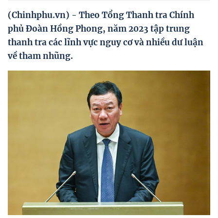
Hướng dẫn thực hiện chính sách
(Chinhphu.vn) - Theo Tổng Thanh tra Chính
Phát triển kinh tế tư nhân và doanh nghiệp dân tộc
phủ Đoàn Hồng Phong, năm 2023 tập trung
thanh tra các lĩnh vực nguy cơ và nhiều dư luận
Ocop và chuỗi giá trị Nông sản
về tham nhũng.
Kinh tế tư nhân
Doanh nghiệp dân tộc
Khác
Video
Photo