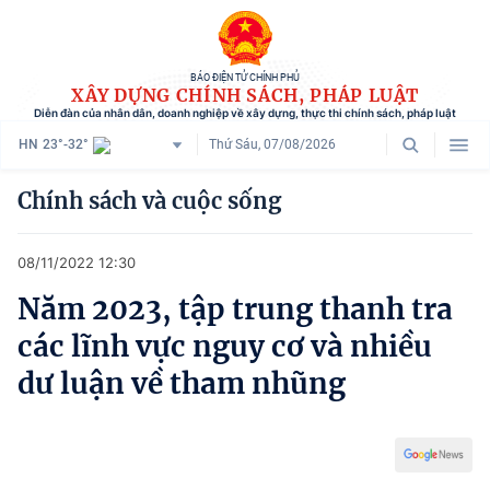
BÁO ĐIỆN TỬ CHÍNH PHỦ
XÂY DỰNG CHÍNH SÁCH, PHÁP LUẬT
Diễn đàn của nhân dân, doanh nghiệp về xây dựng, thực thi chính sách, pháp luật
HN
23°-32°
Thứ Sáu, 07/08/2026
Danh mục
Chính sách và cuộc sống
Trang chủ
08/11/2022 12:30
Chính sách mới
Năm 2023, tập trung thanh tra
Tham vấn chính sách
các lĩnh vực nguy cơ và nhiều
Người dân góp ý
dư luận về tham nhũng
Doanh nghiệp hiến kế
Chính sách và cuộc sống