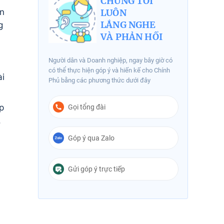
CHÚNG TÔI
ẩn
LUÔN
LẮNG NGHE
g
VÀ PHẢN HỒI
Người dân và Doanh nghiệp, ngay bây giờ có
có thể thực hiện góp ý và hiến kế cho Chính
ài
Phủ bằng các phương thức dưới đây
p
Gọi tổng đài
,
Góp ý qua Zalo
Gửi góp ý trực tiếp