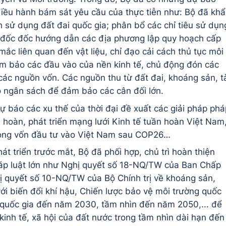
iều hành bám sát yêu cầu của thực tiễn như: Bộ đã kh
 sử dụng đất đai quốc gia; phân bổ các chỉ tiêu sử dụn
n đốc đốc hướng dẫn các địa phương lập quy hoạch cấp
ắc liên quan đến vật liệu, chỉ đạo cải cách thủ tục môi
đảm bảo các đầu vào của nền kinh tế, chủ động đón các
các nguồn vốn. Các nguồn thu từ đất đai, khoáng sản, t
o ngân sách để đảm bảo các cân đối lớn.
 báo các xu thế của thời đại đề xuất các giải pháp phá
 hoàn, phát triển mạng lưới Kinh tế tuần hoàn Việt Nam
dòng vốn đầu tư vào Việt Nam sau COP26…
át triển trước mắt, Bộ đã phối hợp, chủ trì hoàn thiện
háp luật lớn như Nghị quyết số 18-NQ/TW của Ban Chấp
ị quyết số 10-NQ/TW của Bộ Chính trị về khoáng sản,
ới biến đổi khí hậu, Chiến lược bảo vệ môi trường quốc
c quốc gia đến năm 2030, tầm nhìn đến năm 2050,... để
kinh tế, xã hội của đất nước trong tầm nhìn dài hạn đến