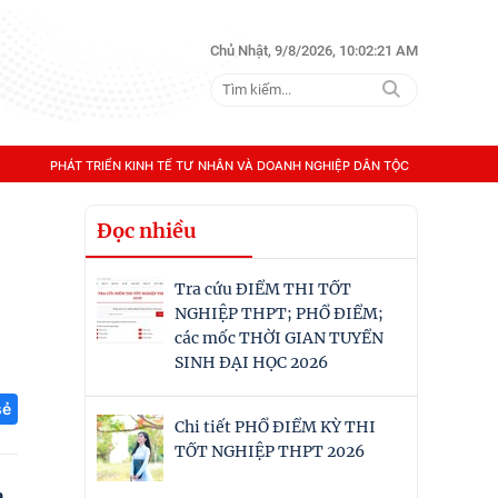
Chủ Nhật, 9/8/2026, 10:02:22 AM
PHÁT TRIỂN KINH TẾ TƯ NHÂN VÀ DOANH NGHIỆP DÂN TỘC
Đọc nhiều
Tra cứu ĐIỂM THI TỐT
NGHIỆP THPT; PHỔ ĐIỂM;
các mốc THỜI GIAN TUYỂN
SINH ĐẠI HỌC 2026
sẻ
Chi tiết PHỔ ĐIỂM KỲ THI
TỐT NGHIỆP THPT 2026
à