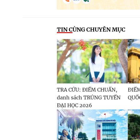
TIN CÙNG CHUYÊN MỤC
TRA CỨU: ĐIỂM CHUẨN,
ĐIỂ
danh sách TRÚNG TUYỂN
QUỐC
ĐẠI HỌC 2026