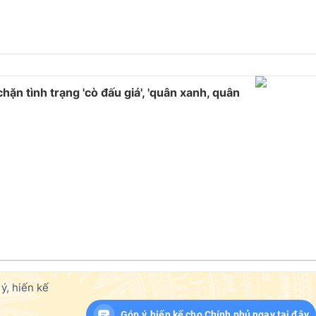
chặn tình trạng 'cò đấu giá', 'quân xanh, quân
ý, hiến kế
Góp ý, hiến kế cho Chính phủ ngay tại đây