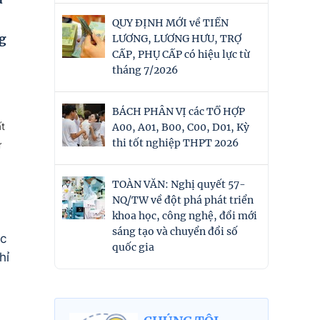
QUY ĐỊNH MỚI về TIỀN
ng
LƯƠNG, LƯƠNG HƯU, TRỢ
CẤP, PHỤ CẤP có hiệu lực từ
tháng 7/2026
BÁCH PHÂN VỊ các TỔ HỢP
ất
A00, A01, B00, C00, D01, Kỳ
thi tốt nghiệp THPT 2026
ư
TOÀN VĂN: Nghị quyết 57-
NQ/TW về đột phá phát triển
khoa học, công nghệ, đổi mới
sáng tạo và chuyển đổi số
ắc
quốc gia
hỉ
,