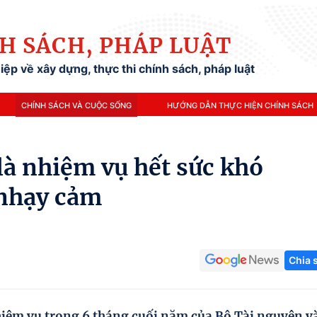
H SÁCH, PHÁP LUẬT
ệp về xây dựng, thực thi chính sách, pháp luật
CHÍNH SÁCH VÀ CUỘC SỐNG
HƯỚNG DẪN THỰC HIỆN CHÍNH SÁCH
 là nhiệm vụ hết sức khó
 nhạy cảm
Chia 
iệm vụ trong 6 tháng cuối năm của Bộ Tài nguyên v