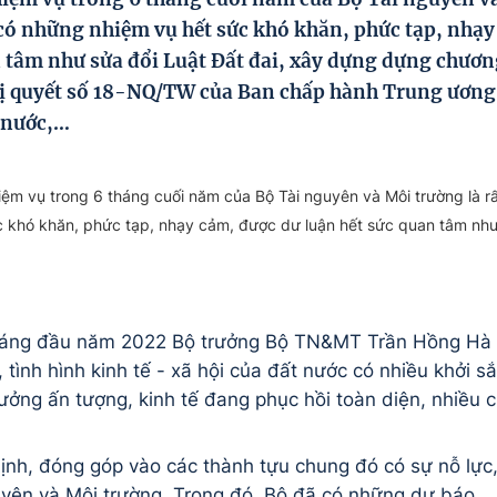
 có những nhiệm vụ hết sức khó khăn, phức tạp, nhạy
n tâm như sửa đổi Luật Đất đai, xây dựng dựng chươ
hị quyết số 18-NQ/TW của Ban chấp hành Trung ương
 nước,…
iệm vụ trong 6 tháng cuối năm của Bộ Tài nguyên và Môi trường là r
c khó khăn, phức tạp, nhạy cảm, được dư luận hết sức quan tâm nh
6 tháng đầu năm 2022 Bộ trưởng Bộ TN&MT Trần Hồng Hà
tình hình kinh tế - xã hội của đất nước có nhiều khởi s
rưởng ấn tượng, kinh tế đang phục hồi toàn diện, nhiều c
nh, đóng góp vào các thành tựu chung đó có sự nỗ lực
yên và Môi trường. Trong đó, Bộ đã có những dự báo