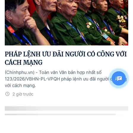
PHÁP LỆNH ƯU ĐÃI NGƯỜI CÓ CÔNG VỚI
CÁCH MẠNG
(Chinhphu.vn) - Toàn văn Văn bản hợp nhất số
123/2026/VBHN-PL-VPQH pháp lệnh ưu đãi người có công
với cách mạng.
2 giờ trước