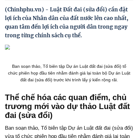
Hướng dẫn thực hiện chính sách
(Chinhphu.vn) - Luật Đất đai (sửa đổi) cần đặt
Phát triển kinh tế tư nhân và doanh nghiệp dân tộc
lợi ích của Nhân dân của đất nước lên cao nhất,
quan tâm đến lợi ích của người dân trong ngay
Ocop và chuỗi giá trị Nông sản
trong từng chính sách cụ thể.
Kinh tế tư nhân
Doanh nghiệp dân tộc
Ban soạn thảo, Tổ biên tập Dự án Luật đất đai (sửa đổi) tổ
Khác
chức phiên họp đầu tiên nhằm đánh giá lại toàn bộ Dự án Luật
Video
đất đai (sửa đổi) trước khi trình lấy ý kiến rộng rãi.
Photo
Thể chế hóa các quan điểm, chủ
trương mới vào dự thảo Luật đất
đai (sửa đổi)
Ban soạn thảo, Tổ biên tập Dự án Luật đất đai (sửa đổi)
vừa tổ chức phiên họp đầu tiên nhằm đánh giá lại toàn