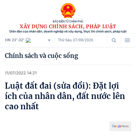
BÁO ĐIỆN TỬ CHÍNH PHỦ
XÂY DỰNG CHÍNH SÁCH, PHÁP LUẬT
Diễn đàn của nhân dân, doanh nghiệp về xây dựng, thực thi chính sách, pháp luật
HN
23°-32°
Thứ Sáu, 07/08/2026
Danh mục
Chính sách và cuộc sống
Trang chủ
11/07/2022 14:21
Chính sách mới
Luật đất đai (sửa đổi): Đặt lợi
Tham vấn chính sách
ích của nhân dân, đất nước lên
Người dân góp ý
cao nhất
Doanh nghiệp hiến kế
Chính sách và cuộc sống