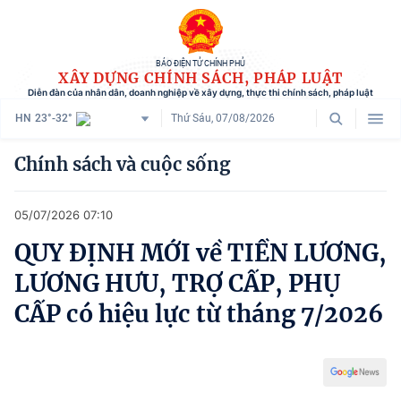
BÁO ĐIỆN TỬ CHÍNH PHỦ
XÂY DỰNG CHÍNH SÁCH, PHÁP LUẬT
Diễn đàn của nhân dân, doanh nghiệp về xây dựng, thực thi chính sách, pháp luật
HN
23°-32°
Thứ Sáu, 07/08/2026
Danh mục
Chính sách và cuộc sống
Trang chủ
05/07/2026 07:10
Chính sách mới
QUY ĐỊNH MỚI về TIỀN LƯƠNG,
Tham vấn chính sách
LƯƠNG HƯU, TRỢ CẤP, PHỤ
Người dân góp ý
CẤP có hiệu lực từ tháng 7/2026
Doanh nghiệp hiến kế
Chính sách và cuộc sống