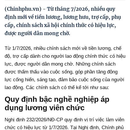
Hướng dẫn thực hiện chính sách
(Chinhphu.vn) - Từ tháng 7/2026, nhiều quy
Phát triển kinh tế tư nhân và doanh nghiệp dân tộc
định mới về tiền lương, lương hưu, trợ cấp, phụ
cấp, chính sách xã hội chính thức có hiệu lực,
Ocop và chuỗi giá trị Nông sản
được người dân mong chờ.
Kinh tế tư nhân
Từ 1/7/2026, nhiều chính sách mới về tiền lương, chế
Doanh nghiệp dân tộc
độ, trợ cấp dành cho người lao động chính thức có hiệu
Khác
lực, được người dân mong chờ. Những chính sách
được thẩm thấu vào cuộc sống, góp phần tăng động
Video
lực cống hiến, sáng tạo, đảm bảo cuộc sống của người
Photo
lao động. Các chính sách có thể kể tới như sau:
Quy định bậc nghề nghiệp áp
dụng lương viên chức
Nghị định 232/2026/NĐ-CP quy định vị trí việc làm viên
chức có hiệu lực từ 1/7/2026. Tại Nghị định, Chính phủ