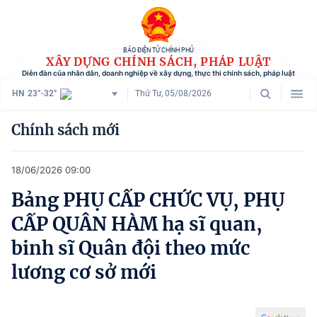
BÁO ĐIỆN TỬ CHÍNH PHỦ
XÂY DỰNG CHÍNH SÁCH, PHÁP LUẬT
Diễn đàn của nhân dân, doanh nghiệp về xây dựng, thực thi chính sách, pháp luật
HN
23°-32°
Thứ Tư, 05/08/2026
Danh mục
Chính sách mới
Trang chủ
18/06/2026 09:00
Chính sách mới
Bảng PHỤ CẤP CHỨC VỤ, PHỤ
Tham vấn chính sách
CẤP QUÂN HÀM hạ sĩ quan,
Người dân góp ý
binh sĩ Quân đội theo mức
lương cơ sở mới
Doanh nghiệp hiến kế
Chính sách và cuộc sống