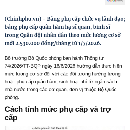
Hướng dẫn thực hiện chính sách
Phát triển kinh tế tư nhân và doanh nghiệp dân tộc
(Chinhphu.vn) - Bảng phụ cấp chức vụ lãnh đạo;
bảng phụ cấp quân hàm hạ sĩ quan, binh sĩ
Ocop và chuỗi giá trị Nông sản
trong Quân đội nhân dân theo mức lương cơ sở
Kinh tế tư nhân
mới 2.530.000 đồng/tháng từ 1/7/2026.
Doanh nghiệp dân tộc
Bộ trưởng Bộ Quốc phòng ban hành Thông tư
Khác
74/2026/TT-BQP ngày 16/6/2026 hướng dẫn thực hiện
mức lưong cơ sở đối với các đối tượng hưởng lương
Video
hoặc phụ cấp quân hàm, sinh hoạt phí từ ngân sách
Photo
nhà nước trong các cơ quan, đơn vị thuộc Bộ Quốc
phòng.
Cách tính mức phụ cấp và trợ
cấp