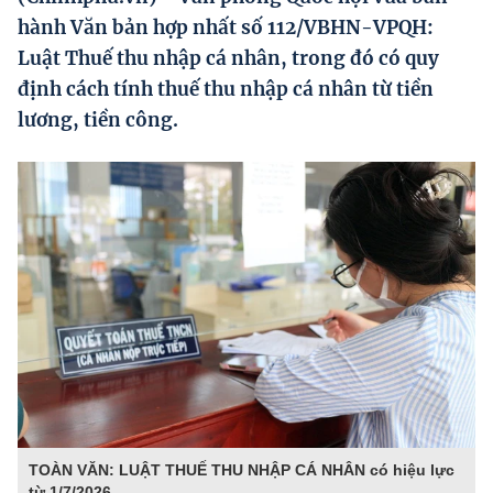
Hướng dẫn thực hiện chính sách
hành Văn bản hợp nhất số 112/VBHN-VPQH:
Luật Thuế thu nhập cá nhân, trong đó có quy
Phát triển kinh tế tư nhân và doanh nghiệp dân tộc
định cách tính thuế thu nhập cá nhân từ tiền
Ocop và chuỗi giá trị Nông sản
lương, tiền công.
Kinh tế tư nhân
Doanh nghiệp dân tộc
Khác
Video
Photo
TOÀN VĂN: LUẬT THUẾ THU NHẬP CÁ NHÂN có hiệu lực
từ 1/7/2026