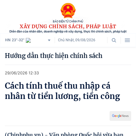
BÁO ĐIỆN TỬ CHÍNH PHỦ
XÂY DỰNG CHÍNH SÁCH, PHÁP LUẬT
Diễn đàn của nhân dân, doanh nghiệp về xây dựng, thực thi chính sách, pháp luật
HN
23°-32°
Chủ Nhật, 09/08/2026
Danh mục
Hướng dẫn thực hiện chính sách
Trang chủ
29/06/2026 12:33
Chính sách mới
Cách tính thuế thu nhập cá
Tham vấn chính sách
nhân từ tiền lương, tiền công
Người dân góp ý
Doanh nghiệp hiến kế
Chính sách và cuộc sống
(Chinhphu.vn) - Văn phòng Quốc hội vừa ban