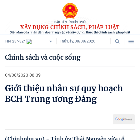
BÁO ĐIỆN TỬ CHÍNH PHỦ
XÂY DỰNG CHÍNH SÁCH, PHÁP LUẬT
Diễn đàn của nhân dân, doanh nghiệp về xây dựng, thực thi chính sách, pháp luật
HN
23°-32°
Thứ Bảy, 08/08/2026
Danh mục
Chính sách và cuộc sống
Trang chủ
04/08/2023 08:39
Chính sách mới
Giới thiệu nhân sự quy hoạch
Tham vấn chính sách
BCH Trung ương Đảng
Người dân góp ý
Doanh nghiệp hiến kế
Chính sách và cuộc sống
(Chinhphu.vn) - Tỉnh ủy Thái Nguyên vừa tổ