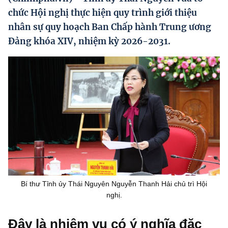
Hướng dẫn thực hiện chính sách
chức Hội nghị thực hiện quy trình giới thiệu
nhân sự quy hoạch Ban Chấp hành Trung ương
Phát triển kinh tế tư nhân và doanh nghiệp dân tộc
Đảng khóa XIV, nhiệm kỳ 2026-2031.
Ocop và chuỗi giá trị Nông sản
Kinh tế tư nhân
Doanh nghiệp dân tộc
Khác
Video
Photo
Bí thư Tỉnh ủy Thái Nguyên Nguyễn Thanh Hải chủ trì Hội
nghị.
Đây là nhiệm vụ có ý nghĩa đặc