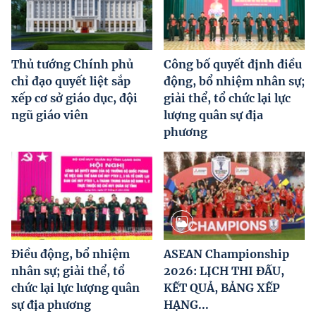
Thủ tướng Chính phủ
Công bố quyết định điều
chỉ đạo quyết liệt sắp
động, bổ nhiệm nhân sự;
xếp cơ sở giáo dục, đội
giải thể, tổ chức lại lực
ngũ giáo viên
lượng quân sự địa
phương
Điều động, bổ nhiệm
ASEAN Championship
nhân sự; giải thể, tổ
2026: LỊCH THI ĐẤU,
chức lại lực lượng quân
KẾT QUẢ, BẢNG XẾP
sự địa phương
HẠNG...