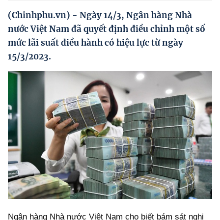
Hướng dẫn thực hiện chính sách
(Chinhphu.vn) - Ngày 14/3, Ngân hàng Nhà
Phát triển kinh tế tư nhân và doanh nghiệp dân tộc
nước Việt Nam đã quyết định điều chỉnh một số
mức lãi suất điều hành có hiệu lực từ ngày
Ocop và chuỗi giá trị Nông sản
15/3/2023.
Kinh tế tư nhân
Doanh nghiệp dân tộc
Khác
Video
Photo
Ngân hàng Nhà nước Việt Nam cho biết bám sát nghị