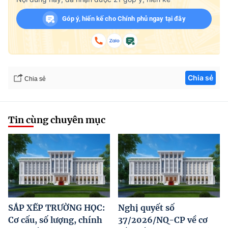
Góp ý, hiến kế cho Chính phủ ngay tại đây
Chia sẻ
Chia sẻ
Tin cùng chuyên mục
SẮP XẾP TRƯỜNG HỌC:
Nghị quyết số
Cơ cấu, số lượng, chính
37/2026/NQ-CP về cơ