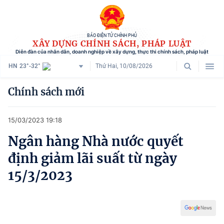
BÁO ĐIỆN TỬ CHÍNH PHỦ
XÂY DỰNG CHÍNH SÁCH, PHÁP LUẬT
Diễn đàn của nhân dân, doanh nghiệp về xây dựng, thực thi chính sách, pháp luật
HN
23°-32°
Thứ Hai, 10/08/2026
Danh mục
Chính sách mới
Trang chủ
15/03/2023 19:18
Chính sách mới
Ngân hàng Nhà nước quyết
Tham vấn chính sách
định giảm lãi suất từ ngày
Người dân góp ý
15/3/2023
Doanh nghiệp hiến kế
Chính sách và cuộc sống