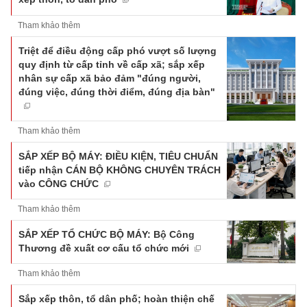
Tham khảo thêm
Triệt để điều động cấp phó vượt số lượng
quy định từ cấp tỉnh về cấp xã; sắp xếp
nhân sự cấp xã bảo đảm "đúng người,
đúng việc, đúng thời điểm, đúng địa bàn"
Tham khảo thêm
SẮP XẾP BỘ MÁY: ĐIỀU KIỆN, TIÊU CHUẨN
tiếp nhận CÁN BỘ KHÔNG CHUYÊN TRÁCH
vào CÔNG CHỨC
Tham khảo thêm
SẮP XẾP TỔ CHỨC BỘ MÁY: Bộ Công
Thương đề xuất cơ cấu tổ chức mới
Tham khảo thêm
Sắp xếp thôn, tổ dân phố; hoàn thiện chế