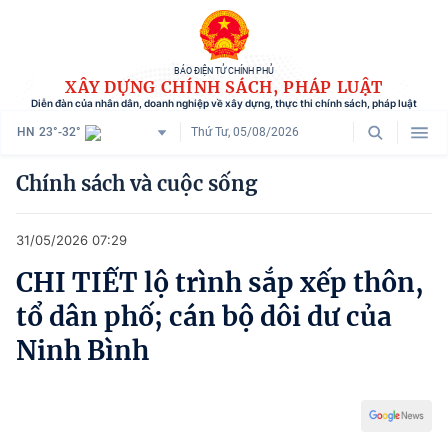
BÁO ĐIỆN TỬ CHÍNH PHỦ
XÂY DỰNG CHÍNH SÁCH, PHÁP LUẬT
Diễn đàn của nhân dân, doanh nghiệp về xây dựng, thực thi chính sách, pháp luật
HN
23°-32°
Thứ Tư, 05/08/2026
Danh mục
Chính sách và cuộc sống
Trang chủ
31/05/2026 07:29
Chính sách mới
CHI TIẾT lộ trình sắp xếp thôn,
Tham vấn chính sách
tổ dân phố; cán bộ dôi dư của
Người dân góp ý
Ninh Bình
Doanh nghiệp hiến kế
Chính sách và cuộc sống