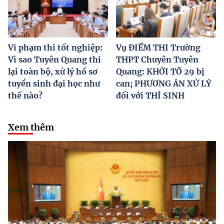
Vi phạm thi tốt nghiệp:
Vụ ĐIỂM THI Trường
Vì sao Tuyên Quang thi
THPT Chuyên Tuyên
lại toàn bộ, xử lý hồ sơ
Quang: KHỞI TỐ 29 bị
tuyển sinh đại học như
can; PHƯƠNG ÁN XỬ LÝ
thế nào?
đối với THÍ SINH
Xem thêm