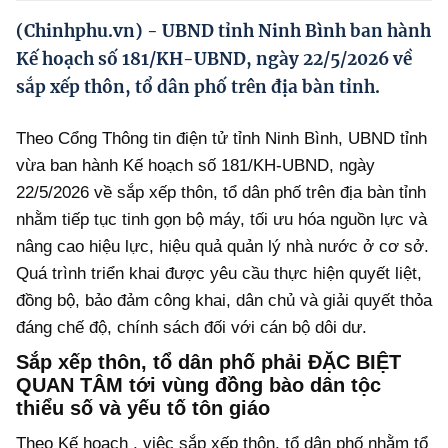
Hướng dẫn thực hiện chính sách
(Chinhphu.vn) - UBND tỉnh Ninh Bình ban hành
Phát triển kinh tế tư nhân và doanh nghiệp dân tộc
Kế hoạch số 181/KH-UBND, ngày 22/5/2026 về
sắp xếp thôn, tổ dân phố trên địa bàn tỉnh.
Ocop và chuỗi giá trị Nông sản
Kinh tế tư nhân
Theo Cổng Thông tin điện tử tỉnh Ninh Bình, UBND tỉnh
vừa ban hành Kế hoạch số 181/KH-UBND, ngày
Doanh nghiệp dân tộc
22/5/2026 về sắp xếp thôn, tổ dân phố trên địa bàn tỉnh
Khác
nhằm tiếp tục tinh gọn bộ máy, tối ưu hóa nguồn lực và
nâng cao hiệu lực, hiệu quả quản lý nhà nước ở cơ sở.
Video
Quá trình triển khai được yêu cầu thực hiện quyết liệt,
Photo
đồng bộ, bảo đảm công khai, dân chủ và giải quyết thỏa
đáng chế độ, chính sách đối với cán bộ dôi dư.
Sắp xếp thôn, tổ dân phố phải ĐẶC BIỆT
QUAN TÂM tới vùng đồng bào dân tộc
thiểu số và yếu tố tôn giáo
Theo Kế hoạch , việc sắp xếp thôn, tổ dân phố nhằm tổ