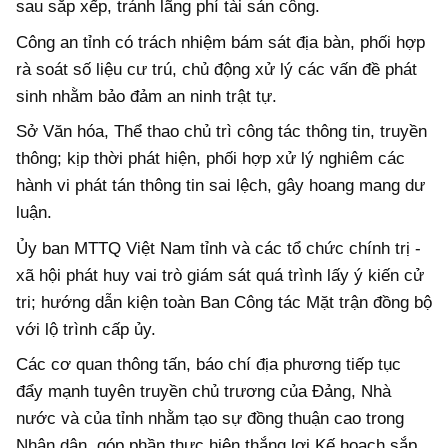
sau sắp xếp, tránh lãng phí tài sản công.
Công an tỉnh có trách nhiệm bám sát địa bàn, phối hợp
rà soát số liệu cư trú, chủ động xử lý các vấn đề phát
sinh nhằm bảo đảm an ninh trật tự.
Sở Văn hóa, Thể thao chủ trì công tác thông tin, truyền
thông; kịp thời phát hiện, phối hợp xử lý nghiêm các
hành vi phát tán thông tin sai lệch, gây hoang mang dư
luận.
Ủy ban MTTQ Việt Nam tỉnh và các tổ chức chính trị -
xã hội phát huy vai trò giám sát quá trình lấy ý kiến cử
tri; hướng dẫn kiện toàn Ban Công tác Mặt trận đồng bộ
với lộ trình cấp ủy.
Các cơ quan thông tấn, báo chí địa phương tiếp tục
đẩy mạnh tuyên truyền chủ trương của Đảng, Nhà
nước và của tỉnh nhằm tạo sự đồng thuận cao trong
Nhân dân, góp phần thực hiện thắng lợi Kế hoạch sắp