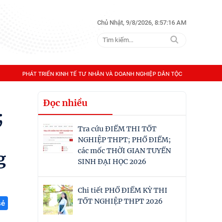
Chủ Nhật, 9/8/2026, 8:57:17 AM
PHÁT TRIỂN KINH TẾ TƯ NHÂN VÀ DOANH NGHIỆP DÂN TỘC
Đọc nhiều
;
Tra cứu ĐIỂM THI TỐT
NGHIỆP THPT; PHỔ ĐIỂM;
các mốc THỜI GIAN TUYỂN
g
SINH ĐẠI HỌC 2026
Chi tiết PHỔ ĐIỂM KỲ THI
TỐT NGHIỆP THPT 2026
sẻ