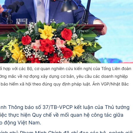
ối hợp với các Bộ, cơ quan nghiên cứu kiến nghị của Tổng Liên đoàn
vướng mắc về nợ đọng xây dựng cơ bản, yêu cầu các doanh nghiệp
ợ bảo hiểm xã hội theo đúng quy định pháp luật. Ảnh VGP/Nhật Bắc
ành Thông báo số 37/TB-VPCP kết luận của Thủ tướng
việc thực hiện Quy chế về mối quan hệ công tác giữa
ao động Việt Nam.
ính phủ Phạm Minh Chính đã chỉ đạo các bộ, ngành giả