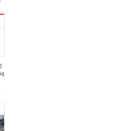
ộ
ng
p