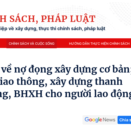
H SÁCH, PHÁP LUẬT
ệp về xây dựng, thực thi chính sách, pháp luật
CHÍNH SÁCH VÀ CUỘC SỐNG
HƯỚNG DẪN THỰC HIỆN CHÍNH SÁCH
 về nợ đọng xây dựng cơ bản
giao thông, xây dựng thanh
ơng, BHXH cho người lao độn
Chia 