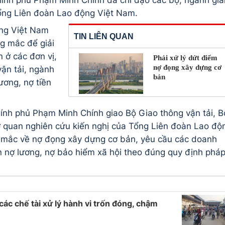
Tổng Liên đoàn Lao động Việt Nam.
ng Việt Nam
TIN LIÊN QUAN
g mắc để giải
 ở các đơn vị,
Phải xử lý dứt điểm
nợ đọng xây dựng cơ
ận tải, ngành
bản
ương, nợ tiền
hính phủ Phạm Minh Chính giao Bộ Giao thông vận tải, B
ơ quan nghiên cứu kiến nghị của Tổng Liên đoàn Lao độ
g mắc về nợ đọng xây dựng cơ bản, yêu cầu các doanh
n nợ lương, nợ bảo hiểm xã hội theo đúng quy định phá
ác chế tài xử lý hành vi trốn đóng, chậm