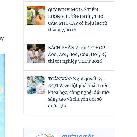
QUY ĐỊNH MỚI về TIỀN
LƯƠNG, LƯƠNG HƯU, TRỢ
CẤP, PHỤ CẤP có hiệu lực từ
tháng 7/2026
uy
BÁCH PHÂN VỊ các TỔ HỢP
A00, A01, B00, C00, D01, Kỳ
thi tốt nghiệp THPT 2026
TOÀN VĂN: Nghị quyết 57-
NQ/TW về đột phá phát triển
khoa học, công nghệ, đổi mới
sáng tạo và chuyển đổi số
quốc gia