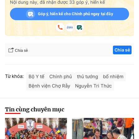
Nội dung này, đã nhận được
33
góp ý, hiến kế
Góp ý, hiến kế cho Chính phủ ngay tại đây
Chia sẻ
Chia sẻ
Từ khóa:
Bộ Y tế
Chính phủ
thủ tướng
bổ nhiệm
Bệnh viện Chợ Rẫy
Nguyễn Tri Thức
Tin cùng chuyên mục