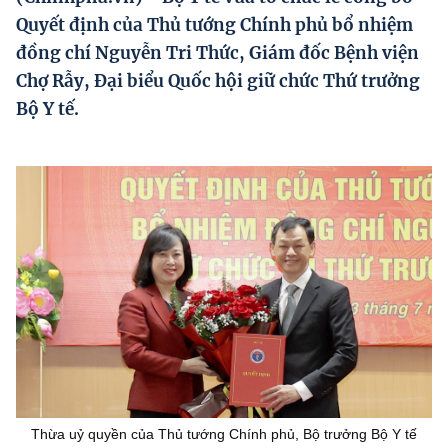
Hướng dẫn thực hiện chính sách
Quyết định của Thủ tướng Chính phủ bổ nhiệm
đồng chí Nguyễn Tri Thức, Giám đốc Bệnh viện
Phát triển kinh tế tư nhân và doanh nghiệp dân tộc
Chợ Rẫy, Đại biểu Quốc hội giữ chức Thứ trưởng
Ocop và chuỗi giá trị Nông sản
Bộ Y tế.
Kinh tế tư nhân
Doanh nghiệp dân tộc
Khác
Video
Photo
Thừa uỷ quyền của Thủ tướng Chính phủ, Bộ trưởng Bộ Y tế