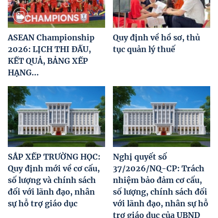
ASEAN Championship
Quy định về hồ sơ, thủ
2026: LỊCH THI ĐẤU,
tục quản lý thuế
KẾT QUẢ, BẢNG XẾP
HẠNG...
SẮP XẾP TRƯỜNG HỌC:
Nghị quyết số
Quy định mới về cơ cấu,
37/2026/NQ-CP: Trách
số lượng và chính sách
nhiệm bảo đảm cơ cấu,
đối với lãnh đạo, nhân
số lượng, chính sách đối
sự hỗ trợ giáo dục
với lãnh đạo, nhân sự hỗ
trợ giáo dục của UBND