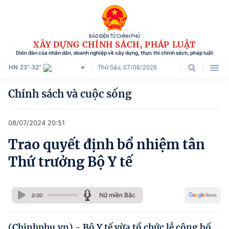
BÁO ĐIỆN TỬ CHÍNH PHỦ
XÂY DỰNG CHÍNH SÁCH, PHÁP LUẬT
Diễn đàn của nhân dân, doanh nghiệp về xây dựng, thực thi chính sách, pháp luật
HN
23°-32°
Thứ Sáu, 07/08/2026
Danh mục
Chính sách và cuộc sống
Trang chủ
08/07/2024 20:51
Chính sách mới
Trao quyết định bổ nhiệm tân
Tham vấn chính sách
Thứ trưởng Bộ Y tế
Người dân góp ý
Doanh nghiệp hiến kế
Nữ miền Bắc
0:00
Chính sách và cuộc sống
(Chinhphu.vn) - Bộ Y tế vừa tổ chức lễ công bố