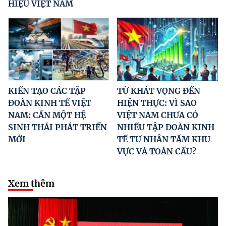
HIỆU VIỆT NAM
KIẾN TẠO CÁC TẬP
TỪ KHÁT VỌNG ĐẾN
ĐOÀN KINH TẾ VIỆT
HIỆN THỰC: VÌ SAO
NAM: CẦN MỘT HỆ
VIỆT NAM CHƯA CÓ
SINH THÁI PHÁT TRIỂN
NHIỀU TẬP ĐOÀN KINH
MỚI
TẾ TƯ NHÂN TẦM KHU
VỰC VÀ TOÀN CẦU?
Xem thêm