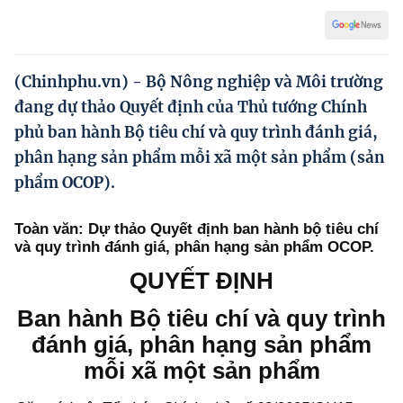
Hướng dẫn thực hiện chính sách
Phát triển kinh tế tư nhân và doanh nghiệp dân tộc
(Chinhphu.vn) - Bộ Nông nghiệp và Môi trường
Ocop và chuỗi giá trị Nông sản
đang dự thảo Quyết định của Thủ tướng Chính
Kinh tế tư nhân
phủ ban hành Bộ tiêu chí và quy trình đánh giá,
phân hạng sản phẩm mỗi xã một sản phẩm (sản
Doanh nghiệp dân tộc
phẩm OCOP).
Khác
Toàn văn: Dự thảo Quyết định ban hành bộ tiêu chí
Video
và quy trình đánh giá, phân hạng sản phẩm OCOP.
Photo
QUYẾT ĐỊNH
Ban hành Bộ tiêu chí và quy trình
đánh giá, phân hạng
sản phẩm
mỗi xã một sản phẩm