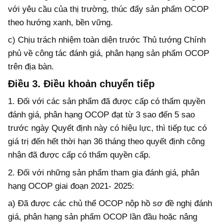
với y
ê
u cầu của thị tr
ư
ờng, th
ú
c
đ
ẩy sản phẩm OCOP
theo h
ư
ớng xanh, bền vững.
c)
Chịu tr
á
ch nhiệm to
à
n diện tr
ư
ớc Thủ t
ư
ớng Ch
í
nh
phủ về c
ô
ng t
á
c
đá
nh gi
á
, ph
â
n hạng sản phẩm OCOP
tr
ê
n
đ
ịa b
à
n.
Điều
3
.
Điều khoản chuyển tiếp
1.
Đối với các sản phẩm đã được cấp có thẩm quyền
đánh giá, phân hạng OCOP đạt từ 3 sao đến 5 sao
trước ngày Quyết định này có hiệu lực, thì tiếp tục có
giá trị đến hết thời hạn 36 tháng theo quyết định công
nhận đã được cấp có thẩm quyền cấp.
2.
Đối với những sản phẩm
tham gia đánh giá, phân
hạng OCOP giai đoạn 2021- 2025:
a) Đã được các chủ thể OCOP nộp hồ sơ đề nghị đánh
giá, phân hạng sản phẩm OCOP lần đầu hoặc nâng