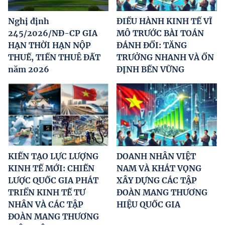
Nghị định
ĐIỀU HÀNH KINH TẾ VĨ
245/2026/NĐ-CP GIA
MÔ TRƯỚC BÀI TOÁN
HẠN THỜI HẠN NỘP
ĐÁNH ĐỔI: TĂNG
THUẾ, TIỀN THUÊ ĐẤT
TRƯỞNG NHANH VÀ ỔN
năm 2026
ĐỊNH BỀN VỮNG
KIẾN TẠO LỰC LƯỢNG
DOANH NHÂN VIỆT
KINH TẾ MỚI: CHIẾN
NAM VÀ KHÁT VỌNG
LƯỢC QUỐC GIA PHÁT
XÂY DỰNG CÁC TẬP
TRIỂN KINH TẾ TƯ
ĐOÀN MANG THƯƠNG
NHÂN VÀ CÁC TẬP
HIỆU QUỐC GIA
ĐOÀN MANG THƯƠNG