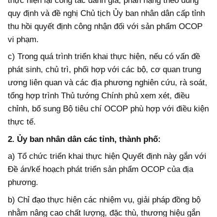
thực hiện lại công tác đánh giá, phân hạng theo đúng
quy định và đề nghị Chủ tịch Ủy ban nhân dân cấp tỉnh
thu hồi quyết định công nhận đối với sản phẩm OCOP
vi phạm.
c)
Trong qu
á
tr
ì
nh triển khai thực hiện, nếu c
ó
vấn
đ
ề
ph
á
t sinh, chủ tr
ì
, phối hợp với c
á
c bộ, c
ơ
quan trung
ươ
ng li
ê
n quan v
à
c
á
c
đ
ịa ph
ươ
ng nghi
ê
n cứu, r
à
so
á
t,
tổng hợp tr
ì
nh Thủ t
ư
ớng Ch
í
nh phủ xem x
é
t,
đ
iều
chỉnh, bổ sung Bộ ti
ê
u ch
í
OCOP ph
ù
hợp với
đ
iều kiện
thực tế.
2. Ủy ban nh
â
n d
â
n c
á
c tỉnh, th
à
nh phố:
a) Tổ chức triển khai thực hiện Quyết
đ
ịnh n
à
y gắn với
Đ
ề
á
n/kế hoạch ph
á
t triển sản phẩm OCOP của
đ
ịa
ph
ươ
ng.
b) Chỉ
đ
ạo thực hiện c
á
c nhiệm vụ, giải ph
á
p
đ
ồng bộ
nhằm n
â
ng cao chất l
ư
ợng,
đ
ặc th
ù
, th
ươ
ng hiệu gắn