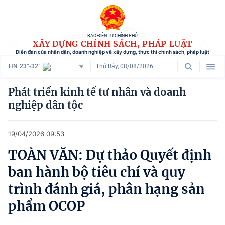
BÁO ĐIỆN TỬ CHÍNH PHỦ
XÂY DỰNG CHÍNH SÁCH, PHÁP LUẬT
Diễn đàn của nhân dân, doanh nghiệp về xây dựng, thực thi chính sách, pháp luật
HN
23°-32°
Thứ Bảy, 08/08/2026
Danh mục
Phát triển kinh tế tư nhân và doanh
nghiệp dân tộc
Trang chủ
Chính sách mới
19/04/2026 09:53
Tham vấn chính sách
TOÀN VĂN: Dự thảo Quyết định
ban hành bộ tiêu chí và quy
Người dân góp ý
trình đánh giá, phân hạng sản
Doanh nghiệp hiến kế
phẩm OCOP
Chính sách và cuộc sống