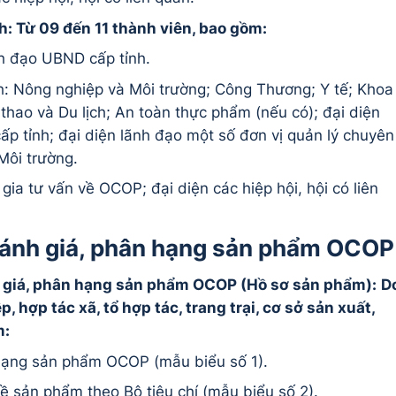
h: Từ 09 đến 11 thành viên, bao gồm:
nh đạo UBND cấp tỉnh.
nh: Nông nghiệp và Môi trường; Công Thương;
Y tế;
Khoa
ể thao và Du
lịch; An toàn thực phẩm (nếu có); đại diện
p tỉnh; đại diện lãnh đạo một số đơn vị quản lý chuyên
Môi trường.
 gia tư vấn về OCOP;
đại diện các hiệp hội, hội có liên
 đánh giá, phân hạng sản phẩm OCOP
h giá, phân hạng sản phẩm OCOP (Hồ sơ sản phẩm):
D
 hợp tác xã, tổ hợp tác, trang trại, cơ sở sản xuất,
m:
 hạng sản phẩm OCOP (mẫu biểu số 1).
ề sản phẩm theo Bộ tiêu chí (mẫu biểu số 2).