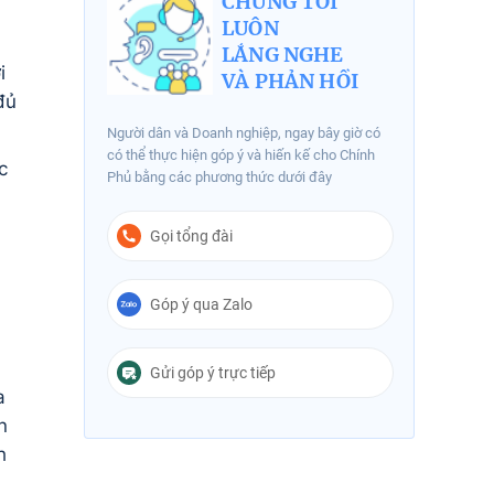
CHÚNG TÔI
LUÔN
LẮNG NGHE
i
VÀ PHẢN HỒI
đ
ủ
Người dân và Doanh nghiệp, ngay bây giờ có
có thể thực hiện góp ý và hiến kế cho Chính
c
Phủ bằng các phương thức dưới đây
Gọi tổng đài
Góp ý qua Zalo
Gửi góp ý trực tiếp
a
n
h