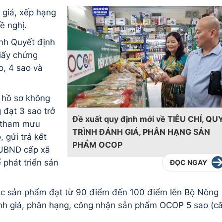
 giá, xếp hạng
ề nghị.
nh Quyết định
iấy chứng
o, 4 sao và
à hồ sơ không
 đạt 3 sao trở
Đề xuất quy định mới về TIÊU CHÍ, QU
 tham mưu
TRÌNH ĐÁNH GIÁ, PHÂN HẠNG SẢN
o,
gửi trả kết
PHẨM OCOP
 UBND cấp xã
 phát triển sản
ĐỌC NGAY
á
c sản phẩm
đ
ạt từ 90
đ
iểm
đ
ến 100
đ
iểm l
ê
n Bộ N
ô
ng
nh gi
á
, ph
â
n hạng, c
ô
ng nhận sản phẩm OCOP 5 sao (c