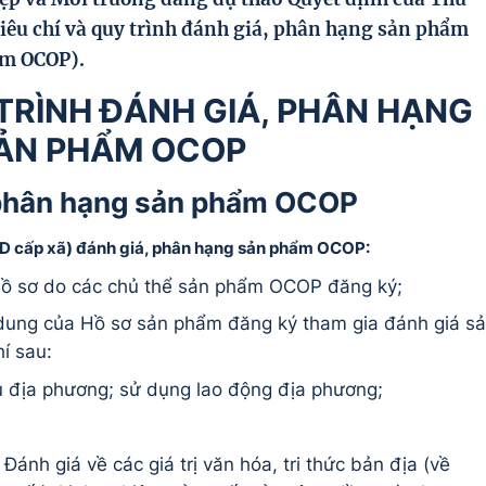
iêu chí và quy trình đánh giá, phân hạng sản phẩm
ẩm OCOP).
UY TRÌNH ĐÁNH GIÁ, PHÂN HẠNG
ẢN PHẨM OCOP
, phân hạng sản phẩm OCOP
D cấp xã) đánh giá, phân hạng sản phẩm OCOP:
hồ s
ơ
do c
á
c chủ thể sản phẩm OCOP
đă
ng k
ý
;
dung của Hồ s
ơ
sản phẩm
đă
ng k
ý
tham gia
đá
nh gi
á
sả
h
í
sau:
u
đ
ịa ph
ươ
ng; sử dụng lao
đ
ộng
đ
ịa ph
ươ
ng;
Đánh giá về các giá trị văn hóa, tri thức bản địa (về