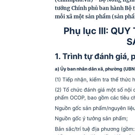
tướng Chính phủ ban hành Bộ t
mỗi xã một sản phẩm (sản ph
Phụ lục III: Q
S
1. Trình tự đánh giá
a)
Ủy ban nhân dân xã, phường (UBN
(1) Tiếp nhận, kiểm tra thể thức 
(2) Tổ chức
đá
nh gi
á
một số nội 
phẩm OCOP, bao gồm c
á
c ti
ê
u c
Nguồn gốc sản phẩm/nguy
ê
n liệ
Nguồn gốc
ý
t
ư
ởng sản phẩm;
Bản sắc/tr
í
tuệ
đ
ịa ph
ươ
ng (gồm: 