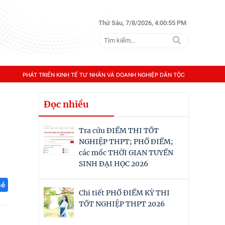
Thứ Sáu, 7/8/2026, 4:00:56 PM
PHÁT TRIỂN KINH TẾ TƯ NHÂN VÀ DOANH NGHIỆP DÂN TỘC
Đọc nhiều
Tra cứu ĐIỂM THI TỐT
NGHIỆP THPT; PHỔ ĐIỂM;
các mốc THỜI GIAN TUYỂN
SINH ĐẠI HỌC 2026
sẻ
Chi tiết PHỔ ĐIỂM KỲ THI
TỐT NGHIỆP THPT 2026