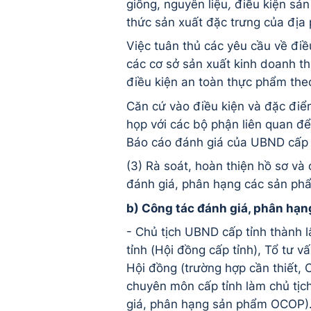
giống, nguyên liệu
,
đ
iều kiện sả
thức sản xuất đặc trưng của địa
Việc tu
â
n thủ c
á
c y
ê
u cầu về
đ
iề
c
á
c c
ơ
sở sản xuất kinh doanh t
đ
iều kiện an to
à
n thực phẩm the
C
ă
n cứ v
à
o
đ
iều kiện v
à
đ
ặc
đ
iể
họp với c
á
c bộ phận li
ê
n quan
đ
ể
B
á
o c
á
o
đá
nh gi
á
của UBND cấp
(3) R
à
so
á
t, ho
à
n thiện hồ s
ơ
v
à
đá
nh gi
á
, ph
â
n hạng c
á
c sản phẩ
b
) Công tác đánh giá
, phân hạng
- Chủ tịch UBND cấp tỉnh thành
tỉnh (Hội đồng cấp tỉnh), Tổ tư v
Hội đồng (trường hợp cần thiết,
chuyên môn cấp tỉnh làm chủ tịc
giá, phân hạng sản phẩm OCOP)