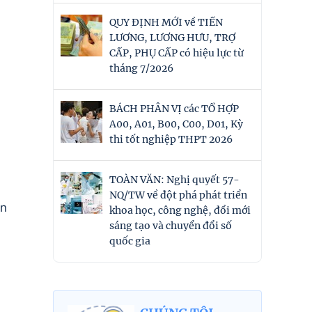
QUY ĐỊNH MỚI về TIỀN
LƯƠNG, LƯƠNG HƯU, TRỢ
CẤP, PHỤ CẤP có hiệu lực từ
tháng 7/2026
BÁCH PHÂN VỊ các TỔ HỢP
A00, A01, B00, C00, D01, Kỳ
thi tốt nghiệp THPT 2026
TOÀN VĂN: Nghị quyết 57-
NQ/TW về đột phá phát triển
n
khoa học, công nghệ, đổi mới
sáng tạo và chuyển đổi số
quốc gia