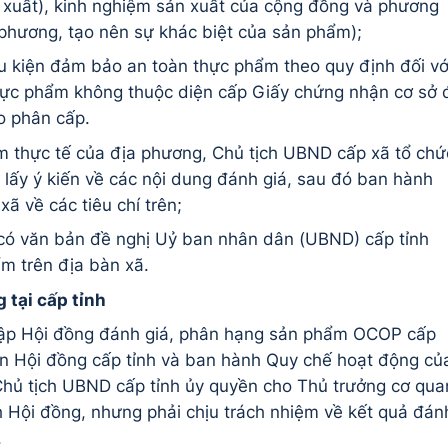
n xuất), kinh nghiệm sản xuất của cộng đồng và phương
 phương, tạo nên sự khác biệt của sản phẩm);
u kiện
đ
ảm bảo an to
à
n thực phẩm theo quy
đ
ịnh
đ
ối vớ
hực phẩm kh
ô
ng thuộc diện cấp Giấy chứng nhận c
ơ
sở
o ph
â
n cấp.
m thực tế của
đ
ịa ph
ươ
ng, Chủ tịch UBND cấp x
ã
tổ chứ
 lấy
ý
kiến về c
á
c nội dung
đá
nh gi
á
, sau
đó
ban h
à
nh
 x
ã
về c
á
c ti
ê
u ch
í
tr
ê
n;
c
ó
v
ă
n bản
đ
ề nghị Uỷ ban nh
â
n d
â
n (UBND) cấp tỉnh
m tr
ê
n
đ
ịa b
à
n x
ã
.
 tại
cấp tỉnh
 lập Hội đồng đánh giá, phân hạng sản phẩm OCOP cấp
ấn Hội đồng
cấp tỉnh
và ban hành Quy chế hoạt động củ
 Chủ tịch UBND cấp tỉnh ủy quyền cho Thủ trưởng cơ qua
h Hội đồng, nhưng phải chịu trách nhiệm về kết quả đán
.