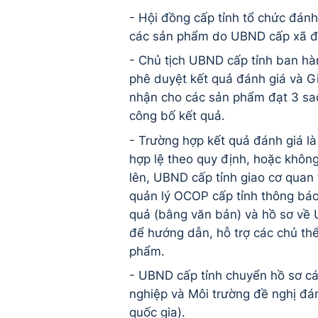
- Hội đồng cấp tỉnh tổ chức đánh
các sản phẩm do UBND cấp xã đ
- Chủ tịch UBND cấp tỉnh ban hà
phê duyệt kết quả đánh giá và G
nhận cho các sản phẩm đạt 3 sa
công bố kết quả.
- Trường hợp kết quả đánh giá l
hợp lệ theo quy định, hoặc không
lên, UBND cấp tỉnh giao
cơ quan
quản lý OCOP cấp tỉnh thông bá
quả (bằng văn bản) và hồ sơ về
để hướng dẫn, hỗ trợ các chủ thể
phẩm.
- UBND cấp tỉnh chuyển hồ s
ơ
c
nghiệp v
à
M
ô
i tr
ư
ờng
đ
ề nghị
đá
quốc gia).