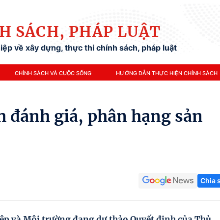
H SÁCH, PHÁP LUẬT
ệp về xây dựng, thực thi chính sách, pháp luật
CHÍNH SÁCH VÀ CUỘC SỐNG
HƯỚNG DẪN THỰC HIỆN CHÍNH SÁCH
h đánh giá, phân hạng sản
Chia 
p và Môi trường đang dự thảo Quyết định của Thủ