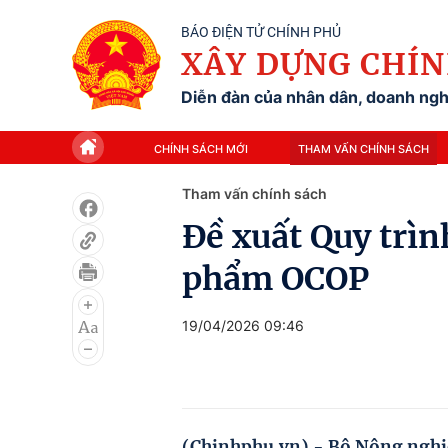
BÁO ĐIỆN TỬ CHÍNH PHỦ
XÂY DỰNG CHÍN
Diễn đàn của nhân dân, doanh nghi
CHÍNH SÁCH MỚI
THAM VẤN CHÍNH SÁCH
Tham vấn chính sách
Đề xuất Quy trìn
phẩm OCOP
19/04/2026 09:46
(Chinhphu.vn) - Bộ Nông nghiệ