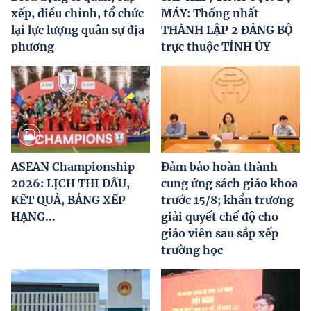
xếp, điều chỉnh, tổ chức
MÁY: Thống nhất
lại lực lượng quân sự địa
THÀNH LẬP 2 ĐẢNG BỘ
phương
trực thuộc TỈNH ỦY
ASEAN Championship
Đảm bảo hoàn thành
2026: LỊCH THI ĐẤU,
cung ứng sách giáo khoa
KẾT QUẢ, BẢNG XẾP
trước 15/8; khẩn trương
HẠNG...
giải quyết chế độ cho
giáo viên sau sắp xếp
trường học