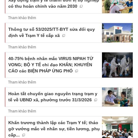
Xây dựng trạm y tế thành đơn vị sự nghiệp
có thu hoàn chỉnh vào năm 2030
Tham khảo thêm
Thông tư số 53/2025/TT-BYT sửa đổi quy
định về Trạm Y tế cấp xã
Tham khảo thêm
40-75% bệnh nhân mắc VIRUS NIPAH TỬ
VONG; BỘ Y TẾ chỉ đạo KHẨN; KHUYẾN
CÁO các BIỆN PHÁP ỨNG PHÓ
Tham khảo thêm
Hoàn tất chuyển giao nguyên trạng trạm y
tế về UBND xã, phường trước 31/3/2026
Tham khảo thêm
Khẩn trương thành lập các Trạm Y tế; tháo
gỡ vướng mắc về nhân sự, tiền lương, phụ
cấp...