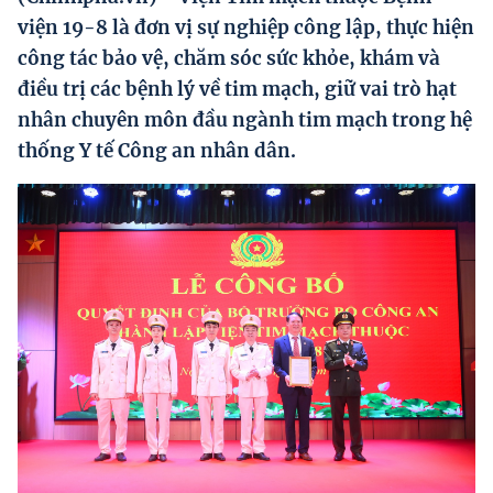
Hướng dẫn thực hiện chính sách
viện 19-8 là đơn vị sự nghiệp công lập, thực hiện
công tác bảo vệ, chăm sóc sức khỏe, khám và
Phát triển kinh tế tư nhân và doanh nghiệp dân tộc
điều trị các bệnh lý về tim mạch, giữ vai trò hạt
Ocop và chuỗi giá trị Nông sản
nhân chuyên môn đầu ngành tim mạch trong hệ
thống Y tế Công an nhân dân.
Kinh tế tư nhân
Doanh nghiệp dân tộc
Khác
Video
Photo