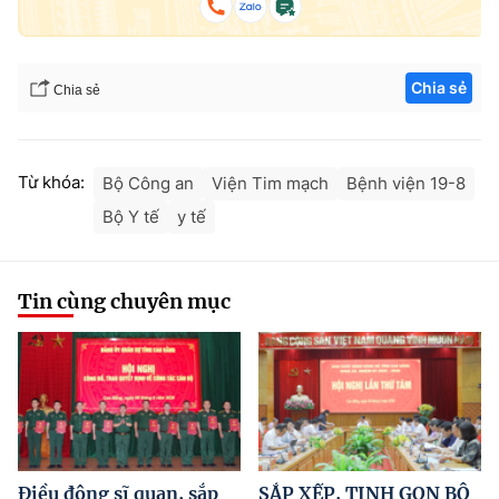
Chia sẻ
Chia sẻ
Từ khóa:
Bộ Công an
Viện Tim mạch
Bệnh viện 19-8
Bộ Y tế
y tế
Tin cùng chuyên mục
Điều động sĩ quan, sắp
SẮP XẾP, TINH GỌN BỘ