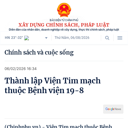
BÁO ĐIỆN TỬ CHÍNH PHỦ
XÂY DỰNG CHÍNH SÁCH, PHÁP LUẬT
Diễn đàn của nhân dân, doanh nghiệp về xây dựng, thực thi chính sách, pháp luật
HN
23°-32°
Thứ Năm, 06/08/2026
Danh mục
Chính sách và cuộc sống
Trang chủ
06/02/2026 16:34
Chính sách mới
Thành lập Viện Tim mạch
Tham vấn chính sách
thuộc Bệnh viện 19-8
Người dân góp ý
Doanh nghiệp hiến kế
Chính sách và cuộc sống
(Chinhphu.vn) - Viện Tim mạch thuộc Bệnh