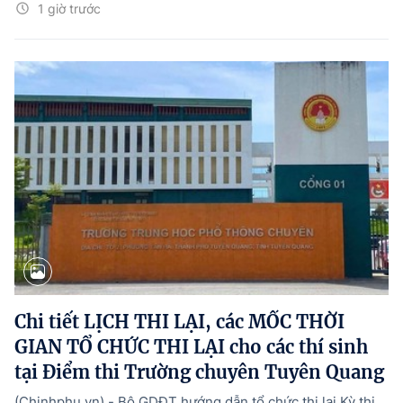
1 giờ trước
Chi tiết LỊCH THI LẠI, các MỐC THỜI
GIAN TỔ CHỨC THI LẠI cho các thí sinh
tại Điểm thi Trường chuyên Tuyên Quang
(Chinhphu.vn) - Bộ GDĐT hướng dẫn tổ chức thi lại Kỳ thi