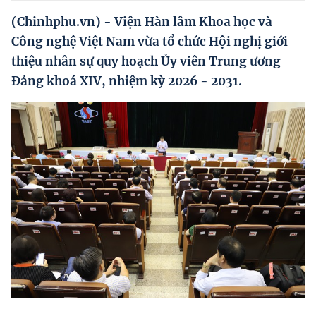
Hướng dẫn thực hiện chính sách
(Chinhphu.vn) - Viện Hàn lâm Khoa học và
Phát triển kinh tế tư nhân và doanh nghiệp dân tộc
Công nghệ Việt Nam vừa tổ chức Hội nghị giới
thiệu nhân sự quy hoạch Ủy viên Trung ương
Ocop và chuỗi giá trị Nông sản
Đảng khoá XIV, nhiệm kỳ 2026 - 2031.
Kinh tế tư nhân
Doanh nghiệp dân tộc
Khác
Video
Photo