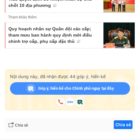
chốt 10 địa phương
Tham khảo thêm
Quy hoạch nhân sự Quân đội các cấp;
tham mưu ban hành quy định mới điều
chỉnh trợ cấp, phụ cấp đặc thù
Nội dung này, đã nhận được
44
góp ý, hiến kế
Góp ý, hiến kế cho Chính phủ ngay tại đây
Chia sẻ
Chia sẻ