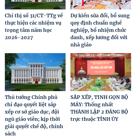
Chỉ thị số 31/CT-TTg về
Dự kiến sửa đổi, bổ sung
thực hiện các nhiệm vụ
quy định chuẩn nghề
trọng tâm năm học
nghiệp, bổ nhiệm chức
2026-2027
danh, xếp lương đối với
nhà giáo
Thủ tướng Chính phủ
SẮP XẾP, TINH GỌN BỘ
chỉ đạo quyết liệt sắp
MÁY: Thống nhất
xếp cơ sở giáo dục, đội
THÀNH LẬP 2 ĐẢNG BỘ
ngũ giáo viên; kịp thời
trực thuộc TỈNH ỦY
giải quyết chế độ, chính
sách