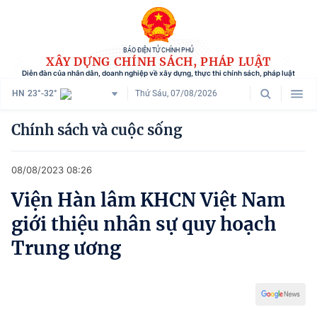
BÁO ĐIỆN TỬ CHÍNH PHỦ
XÂY DỰNG CHÍNH SÁCH, PHÁP LUẬT
Diễn đàn của nhân dân, doanh nghiệp về xây dựng, thực thi chính sách, pháp luật
HN
23°-32°
Thứ Sáu, 07/08/2026
Danh mục
Chính sách và cuộc sống
Trang chủ
08/08/2023 08:26
Chính sách mới
Viện Hàn lâm KHCN Việt Nam
Tham vấn chính sách
giới thiệu nhân sự quy hoạch
Người dân góp ý
Trung ương
Doanh nghiệp hiến kế
Chính sách và cuộc sống