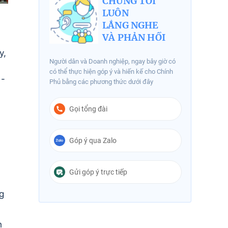
CHÚNG TÔI
LUÔN
LẮNG NGHE
VÀ PHẢN HỒI
y,
Người dân và Doanh nghiệp, ngay bây giờ có
có thể thực hiện góp ý và hiến kế cho Chính
1-
Phủ bằng các phương thức dưới đây
Gọi tổng đài
Góp ý qua Zalo
Gửi góp ý trực tiếp
g
h