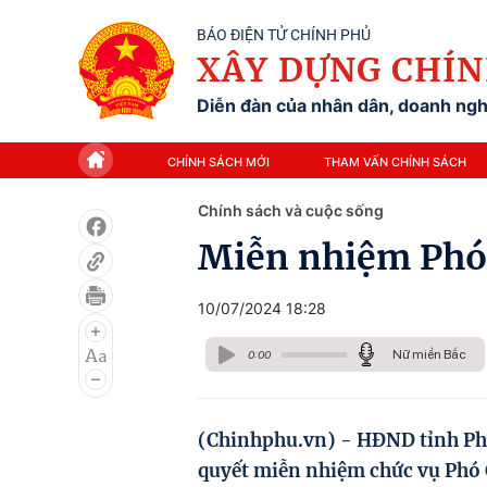
BÁO ĐIỆN TỬ CHÍNH PHỦ
XÂY DỰNG CHÍN
Diễn đàn của nhân dân, doanh nghi
CHÍNH SÁCH MỚI
THAM VẤN CHÍNH SÁCH
Chính sách và cuộc sống
Miễn nhiệm Phó
10/07/2024 18:28
Nữ miền Bắc
0:00
(Chinhphu.vn) - HĐND tỉnh Phú
quyết miễn nhiệm chức vụ Phó 