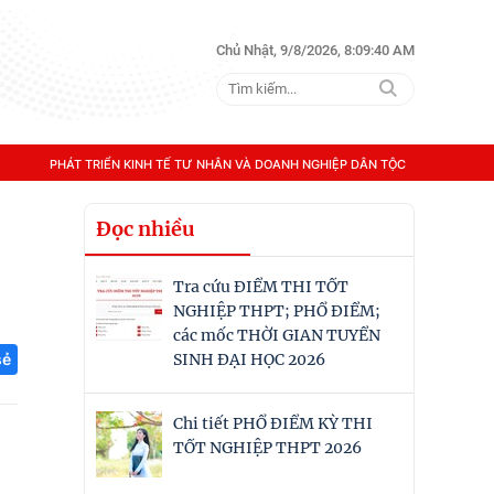
Chủ Nhật, 9/8/2026, 8:09:41 AM
PHÁT TRIỂN KINH TẾ TƯ NHÂN VÀ DOANH NGHIỆP DÂN TỘC
Đọc nhiều
Tra cứu ĐIỂM THI TỐT
NGHIỆP THPT; PHỔ ĐIỂM;
các mốc THỜI GIAN TUYỂN
sẻ
SINH ĐẠI HỌC 2026
Chi tiết PHỔ ĐIỂM KỲ THI
TỐT NGHIỆP THPT 2026