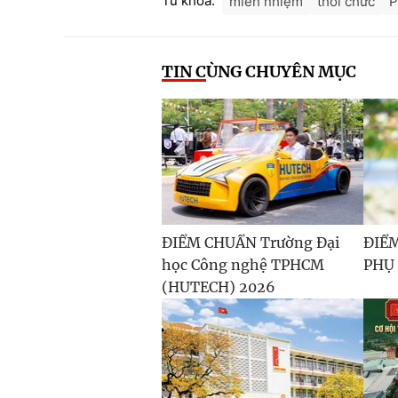
Từ khóa:
miễn nhiệm
thôi chức
P
TIN CÙNG CHUYÊN MỤC
ĐIỂM CHUẨN Trường Đại
ĐIỂ
học Công nghệ TPHCM
PHỤ
(HUTECH) 2026