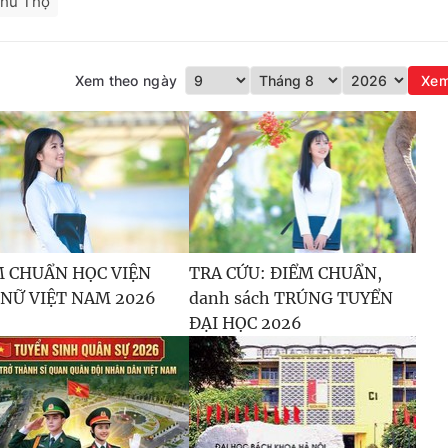
hú Thọ
Xem theo ngày
Xe
M CHUẨN HỌC VIỆN
TRA CỨU: ĐIỂM CHUẨN,
 NỮ VIỆT NAM 2026
danh sách TRÚNG TUYỂN
ĐẠI HỌC 2026