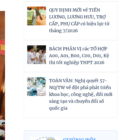
QUY ĐỊNH MỚI về TIỀN
LƯƠNG, LƯƠNG HƯU, TRỢ
CẤP, PHỤ CẤP có hiệu lực từ
tháng 7/2026
BÁCH PHÂN VỊ các TỔ HỢP
A00, A01, B00, C00, D01, Kỳ
thi tốt nghiệp THPT 2026
TOÀN VĂN: Nghị quyết 57-
NQ/TW về đột phá phát triển
khoa học, công nghệ, đổi mới
sáng tạo và chuyển đổi số
quốc gia