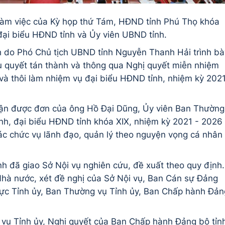
h làm việc của Kỳ họp thứ Tám, HĐND tỉnh Phú Thọ khóa
đại biểu HĐND tỉnh và Ủy viên UBND tỉnh.
nh do Phó Chủ tịch UBND tỉnh Nguyễn Thanh Hải trình bà
 quyết tán thành và thông qua Nghị quyết miễn nhiệm
và thôi làm nhiệm vụ đại biểu HĐND tỉnh, nhiệm kỳ 202
ận được đơn của ông Hồ Đại Dũng, Ủy viên Ban Thường
ỉnh, đại biểu HĐND tỉnh khóa XIX, nhiệm kỳ 2021 - 2026
các chức vụ lãnh đạo, quản lý theo nguyện vọng cá nhân
h đã giao Sở Nội vụ nghiên cứu, đề xuất theo quy định.
hà nước, xét đề nghị của Sở Nội vụ, Ban Cán sự Đảng
ực Tỉnh ủy, Ban Thường vụ Tỉnh ủy, Ban Chấp hành Đản
vụ Tỉnh ủy, Nghị quyết của Ban Chấp hành Đảng bộ tỉn