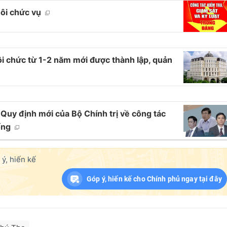
ôi chức vụ
ôi chức từ 1-2 năm mới được thành lập, quản
 Quy định mới của Bộ Chính trị về công tác
ống
ý, hiến kế
Góp ý, hiến kế cho Chính phủ ngay tại đây