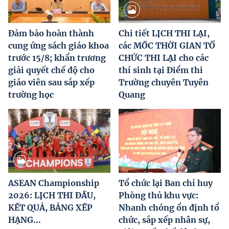
Đảm bảo hoàn thành
Chi tiết LỊCH THI LẠI,
cung ứng sách giáo khoa
các MỐC THỜI GIAN TỔ
trước 15/8; khẩn trương
CHỨC THI LẠI cho các
giải quyết chế độ cho
thí sinh tại Điểm thi
giáo viên sau sắp xếp
Trường chuyên Tuyên
trường học
Quang
ASEAN Championship
Tổ chức lại Ban chỉ huy
2026: LỊCH THI ĐẤU,
Phòng thủ khu vực:
KẾT QUẢ, BẢNG XẾP
Nhanh chóng ổn định tổ
HẠNG...
chức, sắp xếp nhân sự,