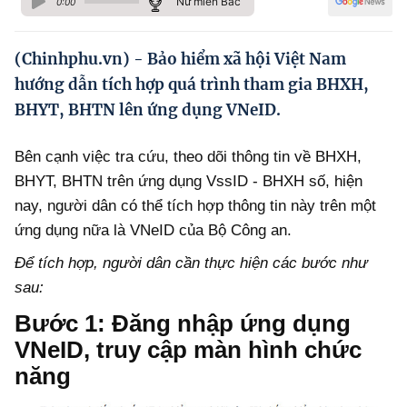
Nữ miền Bắc
0:00
Hướng dẫn thực hiện chính sách
Phát triển kinh tế tư nhân và doanh nghiệp dân tộc
(Chinhphu.vn) - Bảo hiểm xã hội Việt Nam
hướng dẫn tích hợp quá trình tham gia BHXH,
Ocop và chuỗi giá trị Nông sản
BHYT, BHTN lên ứng dụng VNeID.
Kinh tế tư nhân
Bên cạnh việc tra cứu, theo dõi thông tin về BHXH,
Doanh nghiệp dân tộc
BHYT, BHTN trên ứng dụng VssID - BHXH số, hiện
Khác
nay, người dân có thể tích hợp thông tin này trên một
ứng dụng nữa là VNeID của Bộ Công an.
Video
Để tích hợp, người dân cần thực hiện các bước như
Photo
sau:
Bước 1:
Đăng nhập ứng dụng
VNeID, truy cập màn hình chức
năng