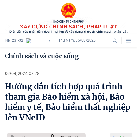
BÁO ĐIỆN TỬ CHÍNH PHỦ
XÂY DỰNG CHÍNH SÁCH, PHÁP LUẬT
Diễn đàn của nhân dân, doanh nghiệp về xây dựng, thực thi chính sách, pháp luật
HN
23°-32°
Thứ Năm, 06/08/2026
Danh mục
Chính sách và cuộc sống
Trang chủ
06/04/2024 07:28
Chính sách mới
Hướng dẫn tích hợp quá trình
Tham vấn chính sách
tham gia Bảo hiểm xã hội, Bảo
Người dân góp ý
hiểm y tế, Bảo hiểm thất nghiệp
lên VNeID
Doanh nghiệp hiến kế
Chính sách và cuộc sống