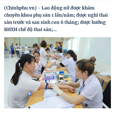
Hướng dẫn thực hiện chính sách
(Chinhphu.vn) - Lao động nữ được khám
Phát triển kinh tế tư nhân và doanh nghiệp dân tộc
chuyên khoa phụ sản 1 lần/năm; được nghỉ thai
sản trước và sau sinh con 6 tháng; được hưởng
Ocop và chuỗi giá trị Nông sản
BHXH chế độ thai sản;...
Kinh tế tư nhân
Doanh nghiệp dân tộc
Khác
Video
Photo