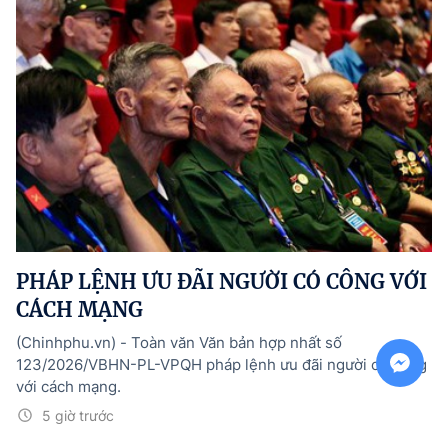
PHÁP LỆNH ƯU ĐÃI NGƯỜI CÓ CÔNG VỚI
CÁCH MẠNG
(Chinhphu.vn) - Toàn văn Văn bản hợp nhất số
123/2026/VBHN-PL-VPQH pháp lệnh ưu đãi người có công
với cách mạng.
5 giờ trước