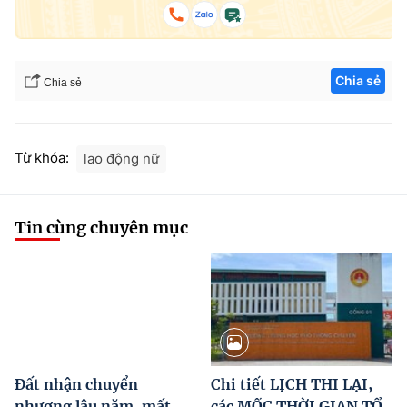
Chia sẻ
Chia sẻ
Từ khóa:
lao động nữ
Tin cùng chuyên mục
Đất nhận chuyển
Chi tiết LỊCH THI LẠI,
nhượng lâu năm, mất
các MỐC THỜI GIAN TỔ