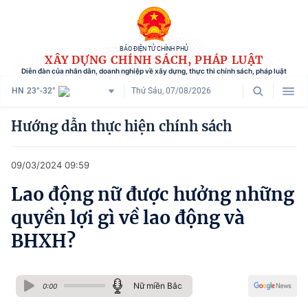
BÁO ĐIỆN TỬ CHÍNH PHỦ
XÂY DỰNG CHÍNH SÁCH, PHÁP LUẬT
Diễn đàn của nhân dân, doanh nghiệp về xây dựng, thực thi chính sách, pháp luật
HN
23°-32°
Thứ Sáu, 07/08/2026
Danh mục
Hướng dẫn thực hiện chính sách
Trang chủ
09/03/2024 09:59
Chính sách mới
Lao động nữ được hưởng những
Tham vấn chính sách
quyền lợi gì về lao động và
Người dân góp ý
BHXH?
Doanh nghiệp hiến kế
Nữ miền Bắc
Chính sách và cuộc sống
0:00