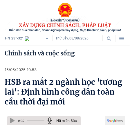
BÁO ĐIỆN TỬ CHÍNH PHỦ
XÂY DỰNG CHÍNH SÁCH, PHÁP LUẬT
Diễn đàn của nhân dân, doanh nghiệp về xây dựng, thực thi chính sách, pháp luật
HN
23°-32°
Thứ Bảy, 08/08/2026
Danh mục
Chính sách và cuộc sống
Trang chủ
15/05/2025 10:53
Chính sách mới
HSB ra mắt 2 ngành học 'tương
Tham vấn chính sách
lai': Định hình công dân toàn
Người dân góp ý
cầu thời đại mới
Doanh nghiệp hiến kế
Nữ miền Bắc
Chính sách và cuộc sống
0:00