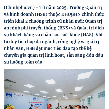
Hướng dẫn thực hiện chính sách
(Chinhphu.vn) - Từ năm 2025, Trường Quản trị
Phát triển kinh tế tư nhân và doanh nghiệp dân tộc
và kinh doanh (HSB) thuộc ĐHQGHN chính thức
triển khai 2 chương trình cử nhân mới: Quản trị
Ocop và chuỗi giá trị Nông sản
an ninh phi truyền thống (BNS) và Quản trị dịch
Kinh tế tư nhân
vụ khách hàng và chăm sóc sức khỏe (HAS). Với
tư duy tích hợp đa ngành, công nghệ và giá trị
Doanh nghiệp dân tộc
nhân văn, HSB đặt mục tiêu đào tạo thế hệ
Khác
chuyên gia quản trị linh hoạt, sẵn sàng đón đầu
xu hướng toàn cầu.
Video
Photo