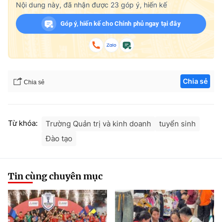
Nội dung này, đã nhận được
23
góp ý, hiến kế
Góp ý, hiến kế cho Chính phủ ngay tại đây
Chia sẻ
Chia sẻ
Từ khóa:
Trường Quản trị và kinh doanh
tuyển sinh
Đào tạo
Tin cùng chuyên mục