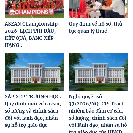
ASEAN Championship
Quy định về hồ sơ, thủ
2026: LỊCH THI ĐẤU,
tục quản lý thuế
KẾT QUẢ, BẢNG XẾP
HẠNG...
SẮP XẾP TRƯỜNG HỌC:
Nghị quyết số
Quy định mới về cơ cấu,
37/2026/NQ-CP: Trách
số lượng và chính sách
nhiệm bảo đảm cơ cấu,
đối với lãnh đạo, nhân
số lượng, chính sách đối
sự hỗ trợ giáo dục
với lãnh đạo, nhân sự hỗ
trợ giáo dục của UBND