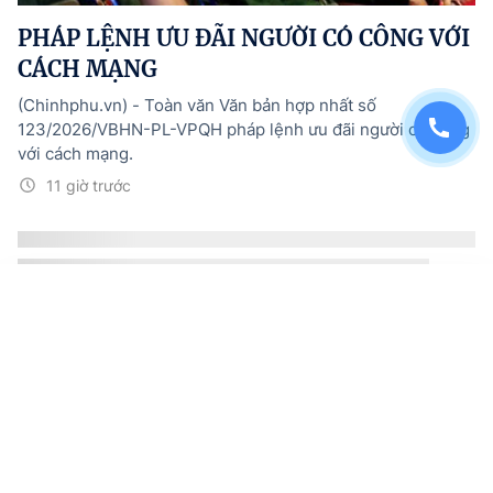
PHÁP LỆNH ƯU ĐÃI NGƯỜI CÓ CÔNG VỚI
CÁCH MẠNG
(Chinhphu.vn) - Toàn văn Văn bản hợp nhất số
123/2026/VBHN-PL-VPQH pháp lệnh ưu đãi người có công
với cách mạng.
11 giờ trước