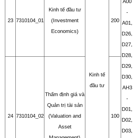
A00
Kinh tế đầu tư
-
23
7310104_01
(Investment
200
A01,
Economics)
D26,
D27,
D28,
D29,
Kinh tế
D30,
đầu tư
AH3
Thẩm định giá và
-
Quản trị tài sản
D01,
24
7310104_02
(Valuation and
100
D02,
Asset
D03,
Management)