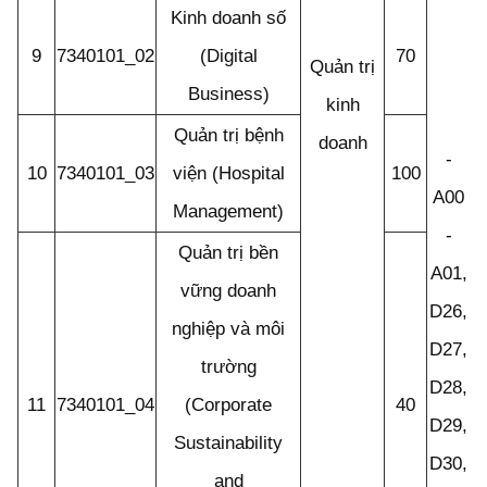
Kinh doanh số
9
7340101_02
(Digital
70
Quản trị
Business)
kinh
Quản trị bệnh
doanh
-
10
7340101_03
viện (Hospital
100
A00
Management)
-
Quản trị bền
A01,
vững doanh
D26,
nghiệp và môi
D27,
trường
D28,
11
7340101_04
(Corporate
40
D29,
Sustainability
D30,
and