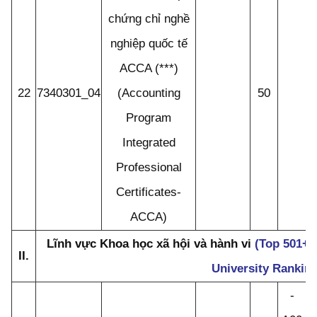
chứng chỉ nghề
nghiệp quốc tế
ACCA (***)
22
7340301_04
(Accounting
50
Program
Integrated
Professional
Certificates-
ACCA)
Lĩnh vực Khoa học xã hội và hành vi
(Top 501+ 
II.
University Rankin
-