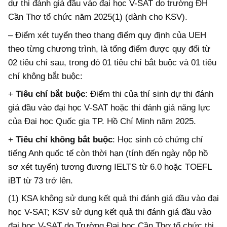
dự thi đánh giá đầu vào đại học V-SAT do trường ĐH
Cần Thơ tổ chức năm 2025(1) (dành cho KSV).
– Điểm xét tuyển theo thang điểm quy định của UEH
theo từng chương trình, là tổng điểm được quy đổi từ
02 tiêu chí sau, trong đó 01 tiêu chí bắt buộc và 01 tiêu
chí không bắt buộc:
+
Tiêu chí bắt buộc
: Điểm thi của thí sinh dự thi đánh
giá đầu vào đại học V-SAT hoặc thi đánh giá năng lực
của Đại học Quốc gia TP. Hồ Chí Minh năm 2025.
+
Tiêu chí không bắt buộc
: Học sinh có chứng chỉ
tiếng Anh quốc tế còn thời hạn (tính đến ngày nộp hồ
sơ xét tuyển) tương đương IELTS từ 6.0 hoặc TOEFL
iBT từ 73 trở lên.
(1) KSA không sử dụng kết quả thi đánh giá đầu vào đại
học V-SAT; KSV sử dụng kết quả thi đánh giá đầu vào
đại học V-SAT do Trường Đại học Cần Thơ tổ chức thi