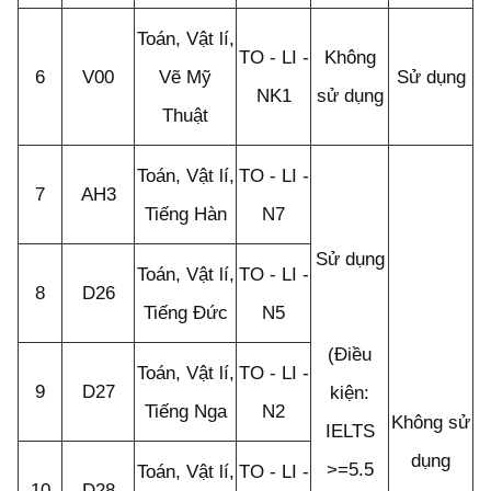
Toán, Vật lí,
TO - LI -
Không
6
V00
Vẽ Mỹ
Sử dụng
NK1
sử dụng
Thuật
Toán, Vật lí,
TO - LI -
7
AH3
Tiếng Hàn
N7
Sử dụng
Toán, Vật lí,
TO - LI -
8
D26
Tiếng Đức
N5
(Điều
Toán, Vật lí,
TO - LI -
9
D27
kiện:
Tiếng Nga
N2
Không sử
IELTS
dụng
>=5.5
Toán, Vật lí,
TO - LI -
10
D28