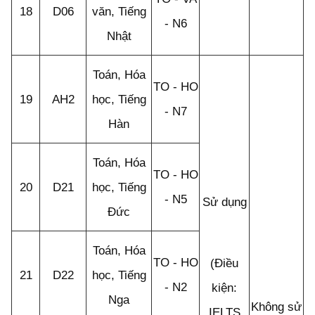
18
D06
văn, Tiếng
- N6
Nhật
Toán, Hóa
TO - HO
19
AH2
học, Tiếng
- N7
Hàn
Toán, Hóa
TO - HO
20
D21
học, Tiếng
- N5
Sử dụng
Đức
Toán, Hóa
TO - HO
(Điều
21
D22
học, Tiếng
- N2
kiện:
Nga
Không sử
IELTS