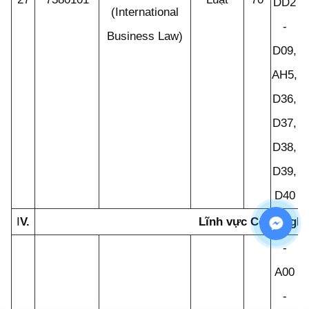
DD2
(International
-
Business Law)
D09,
AH5,
D36,
D37,
D38,
D39,
D40
I
V.
Lĩnh vực Công nghệ
-
A00
-