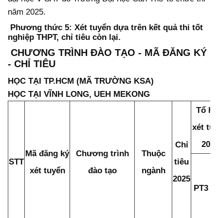
năm 2025.
Phương thức 5: Xét tuyển dựa trên kết quả thi tốt
nghiệp THPT, chỉ tiêu còn lại.
CHƯƠNG TRÌNH ĐÀO TẠO - MÃ ĐĂNG KÝ
- CHỈ TIÊU
HỌC TẠI TP.HCM (MÃ TRƯỜNG KSA)
HỌC TẠI VĨNH LONG, UEH MEKONG
Tổ h
xét tu
202
Chỉ
Mã đăng ký
Chương trình
Thuộc
STT
tiêu
xét tuyển
đào tạo
ngành
2025
PT3
P