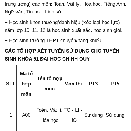
trung ương) các môn: Toán, Vật lý, Hóa học, Tiếng Anh,
Ngữ văn, Tin học, Lịch sử.
+ Học sinh khen thưởng/danh hiệu (xếp loại học lực)
năm lớp 10, 11, 12 là học sinh xuất sắc, học sinh giỏi.
+ Học sinh trường THPT chuyên/năng khiếu.
CÁC TỔ HỢP XÉT TUYỂN SỬ DỤNG CHO TUYỂN
SINH KHÓA 51 ĐẠI HỌC CHÍNH QUY
Mã tổ
Tên tổ hợp
STT
hợp
Môn thi
PT3
PT5
môn
môn
Toán, Vật lí,
TO - LI -
1
A00
Sử dụng
Sử dụng
Hóa học
HO