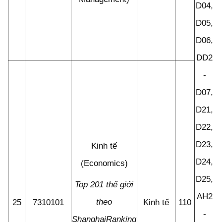
D04,
A
D05,
A
D06,
D
DD2
D
-
D
D07,
D21,
D22,
D23,
Kinh tế
D24,
(Economics)
D25,
Top 201 thế giới
AH2
theo
25
7310101
Kinh tế
110
-
ShanghaiRanking