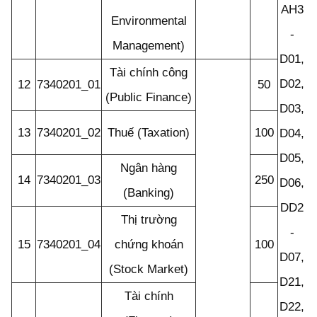
AH3
Environmental
-
Management)
D01,
Tài chính công
D02,
12
7340201_01
50
(Public Finance)
D03,
13
7340201_02
Thuế (Taxation)
100
D04,
A
D05,
Ngân hàng
A
14
7340201_03
250
D06,
(Banking)
D
DD2
Thị trường
D
-
15
7340201_04
chứng khoán
100
D
D07,
(Stock Market)
D21,
Tài chính
D22,