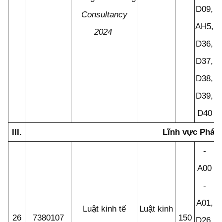
D09,
Consultancy
AH5,
2024
D36,
D37,
D38,
D39,
D40
III.
Lĩnh vực Pháp 
-
A00
-
A01,
Luật kinh tế
Luật kinh
26
7380107
150
D26,