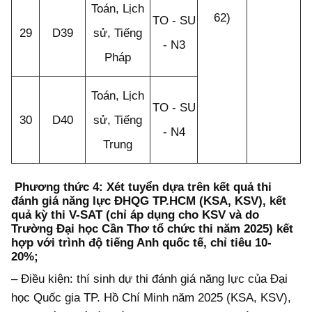
Toán, Lịch
62)
TO - SU
29
D39
sử, Tiếng
- N3
Pháp
Toán, Lịch
TO - SU
30
D40
sử, Tiếng
- N4
Trung
Phương thức 4: Xét tuyển dựa trên kết quả thi
đánh giá năng lực ĐHQG TP.HCM (KSA, KSV), kết
quả kỳ thi V-SAT (chỉ áp dụng cho KSV và do
Trường Đại học Cần Thơ tổ chức thi năm 2025) kết
hợp với trình độ tiếng Anh quốc tế, chỉ tiêu 10-
20%;
– Điều kiện: thí sinh dự thi đánh giá năng lực của Đại
học Quốc gia TP. Hồ Chí Minh năm 2025 (KSA, KSV),