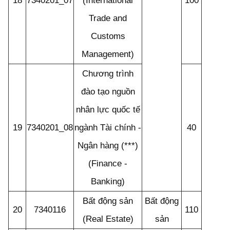
18
7340201_07
(International
100
Trade and
Customs
Management)
Chương trình
đào tạo nguồn
nhân lực quốc tế
19
7340201_08
ngành Tài chính -
40
Ngân hàng (***)
(Finance -
Banking)
Bất động sản
Bất động
20
7340116
110
(Real Estate)
sản