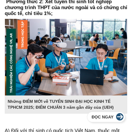
Phương thức 2: Xét tuyển thí sinh tốt nghiệp
chương trình THPT của nước ngoài và có chứng chỉ
quốc tế, chỉ tiêu 1%;
Những ĐIỂM MỚI về TUYỂN SINH ĐẠI HỌC KINH TẾ
TPHCM 2025; ĐIỂM CHUẨN 3 năm gần đây của (UEH)
ĐỌC NGAY
A) Đối với thí sinh có quốc tịch Việt Nam, thuộc một