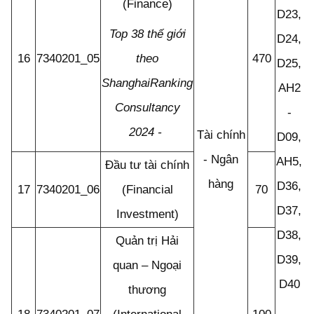
(Finance)
D23,
Top 38 thế giới
D24,
16
7340201_05
470
theo
D25,
ShanghaiRanking
AH2
Consultancy
-
2024 -
Tài chính
D09,
- Ngân
AH5,
Đầu tư tài chính
hàng
D36,
17
7340201_06
(Financial
70
D37,
Investment)
D38,
Quản trị Hải
D39,
quan – Ngoại
D40
thương