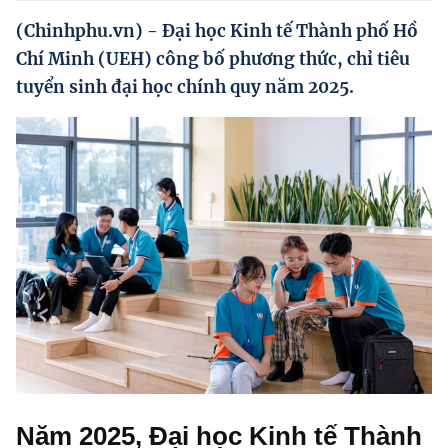
Hướng dẫn thực hiện chính sách
(Chinhphu.vn) - Đại học Kinh tế Thành phố Hồ
Phát triển kinh tế tư nhân và doanh nghiệp dân tộc
Chí Minh (UEH) công bố phương thức, chỉ tiêu
tuyển sinh đại học chính quy năm 2025.
Ocop và chuỗi giá trị Nông sản
Kinh tế tư nhân
Doanh nghiệp dân tộc
Khác
Video
Photo
Năm 2025, Đại học Kinh tế Thành