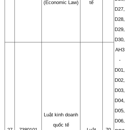
(Economic Law)
tế
D27,
D28,
D29,
D30,
AH3
-
D01,
A
D02,
A
D03,
D
D04,
D
D05,
Luật kinh doanh
D06,
quốc tế
27
7380101
Luật
70