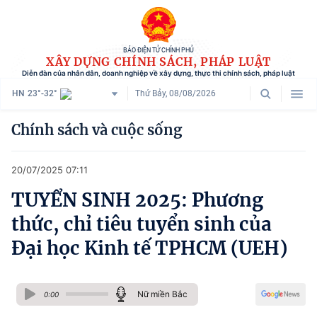
BÁO ĐIỆN TỬ CHÍNH PHỦ
XÂY DỰNG CHÍNH SÁCH, PHÁP LUẬT
Diễn đàn của nhân dân, doanh nghiệp về xây dựng, thực thi chính sách, pháp luật
HN
23°-32°
Thứ Bảy, 08/08/2026
Danh mục
Chính sách và cuộc sống
Trang chủ
20/07/2025 07:11
Chính sách mới
TUYỂN SINH 2025: Phương
Tham vấn chính sách
thức, chỉ tiêu tuyển sinh của
Người dân góp ý
Đại học Kinh tế TPHCM (UEH)
Doanh nghiệp hiến kế
Nữ miền Bắc
Chính sách và cuộc sống
0:00