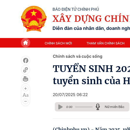
BÁO ĐIỆN TỬ CHÍNH PHỦ
XÂY DỰNG CHÍN
Diễn đàn của nhân dân, doanh nghi
CHÍNH SÁCH MỚI
THAM VẤN CHÍNH SÁCH
Chính sách và cuộc sống
TUYỂN SINH 2025
tuyển sinh của H
20/07/2025 06:22
Nữ miền Bắc
0:00
(Chinhphu.vn) - Năm 2025, với