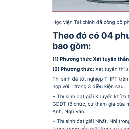
Học viện Tài chính đã công bố p
Theo đó có 04 phư
bao gồm:
(1) Phương thức Xét tuyển thẳn
(2) Phương thức:
Xét tuyển thí s
Thí sinh đã tốt nghiệp THPT trê
hợp với 1 trong 3 điều kiện sau:
+ Thí sinh đạt giải Khuyến khích 
GDĐT tổ chức, cử tham gia của một 
Anh, Ngữ văn.
+ Thí sinh đạt giải Nhất, Nhì tr
Trung ương của một trong các môn T