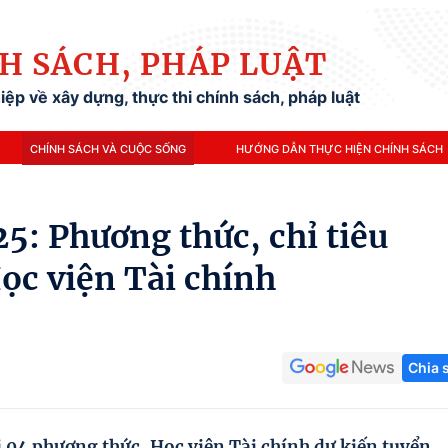
H SÁCH, PHÁP LUẬT
ệp về xây dựng, thực thi chính sách, pháp luật
CHÍNH SÁCH VÀ CUỘC SỐNG
HƯỚNG DẪN THỰC HIỆN CHÍNH SÁCH
: Phương thức, chỉ tiêu
ọc viện Tài chính
Chia 
 04 phương thức, Học viện Tài chính dự kiến tuyển