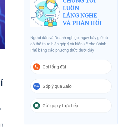
CHÚNG TÔI
LUÔN
LẮNG NGHE
VÀ PHẢN HỒI
Người dân và Doanh nghiệp, ngay bây giờ có
có thể thực hiện góp ý và hiến kế cho Chính
Phủ bằng các phương thức dưới đây
Gọi tổng đài
í
Góp ý qua Zalo
Gửi góp ý trực tiếp
m
h
ện