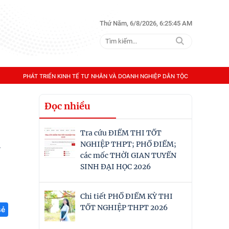
Thứ Năm, 6/8/2026, 6:25:46 AM
PHÁT TRIỂN KINH TẾ TƯ NHÂN VÀ DOANH NGHIỆP DÂN TỘC
Đọc nhiều
Tra cứu ĐIỂM THI TỐT
a
NGHIỆP THPT; PHỔ ĐIỂM;
các mốc THỜI GIAN TUYỂN
SINH ĐẠI HỌC 2026
Chi tiết PHỔ ĐIỂM KỲ THI
TỐT NGHIỆP THPT 2026
sẻ