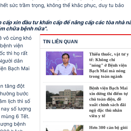
 hết sức trầm trọng, không thể khắc phục, duy tu bảo
 cấp xin đầu tư khẩn cấp để nâng cấp các tòa nhà n
ám chữa bệnh nữa"
.
đề vô cùng khó
TIN LIÊN QUAN
 bệnh viện
ốc thì họ rất
Thiếu thuốc, vật tư y
tế: Không chỉ
 Người dân
"nóng" ở Bệnh viện
iện Bạch Mai
Bạch Mai mà nóng
trong toàn ngành
n tăng đột
Bệnh viện Bạch Mai
thường bước
xin dừng thí điểm tự
chủ toàn diện, đề
âm lịch thì số
xuất chính sách đãi
nay số lượng
ngộ đặc thù nhân
viên y tế
 mùng 6 Tết.
 lượng bệnh
Hơn 300 cán bộ giỏi