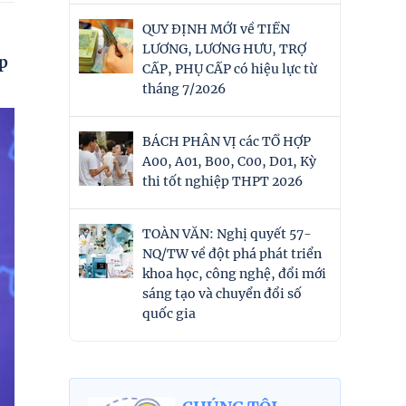
QUY ĐỊNH MỚI về TIỀN
LƯƠNG, LƯƠNG HƯU, TRỢ
áp
CẤP, PHỤ CẤP có hiệu lực từ
tháng 7/2026
BÁCH PHÂN VỊ các TỔ HỢP
A00, A01, B00, C00, D01, Kỳ
thi tốt nghiệp THPT 2026
TOÀN VĂN: Nghị quyết 57-
NQ/TW về đột phá phát triển
khoa học, công nghệ, đổi mới
sáng tạo và chuyển đổi số
quốc gia