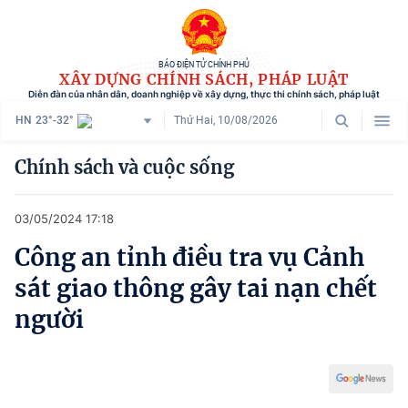
BÁO ĐIỆN TỬ CHÍNH PHỦ
XÂY DỰNG CHÍNH SÁCH, PHÁP LUẬT
Diễn đàn của nhân dân, doanh nghiệp về xây dựng, thực thi chính sách, pháp luật
HN
23°-32°
Thứ Hai, 10/08/2026
Danh mục
Chính sách và cuộc sống
Trang chủ
03/05/2024 17:18
Chính sách mới
Công an tỉnh điều tra vụ Cảnh
Tham vấn chính sách
sát giao thông gây tai nạn chết
Người dân góp ý
người
Doanh nghiệp hiến kế
Chính sách và cuộc sống