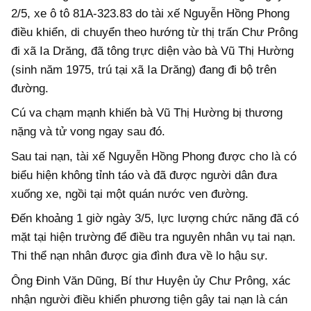
2/5, xe ô tô 81A-323.83 do tài xế Nguyễn Hồng Phong
điều khiển, di chuyển theo hướng từ thị trấn Chư Prông
đi xã Ia Drăng, đã tông trực diện vào bà Vũ Thị Hường
(sinh năm 1975, trú tại xã Ia Drăng) đang đi bộ trên
đường.
Cú va chạm mạnh khiến bà Vũ Thị Hường bị thương
nặng và tử vong ngay sau đó.
Sau tai nạn, tài xế Nguyễn Hồng Phong được cho là có
biểu hiện không tỉnh táo và đã được người dân đưa
xuống xe, ngồi tại một quán nước ven đường.
Đến khoảng 1 giờ ngày 3/5, lực lượng chức năng đã có
mặt tại hiện trường để điều tra nguyên nhân vụ tai nạn.
Thi thể nạn nhân được gia đình đưa về lo hậu sự.
Ông Đinh Văn Dũng, Bí thư Huyện ủy Chư Prông, xác
nhận người điều khiển phương tiện gây tai nạn là cán