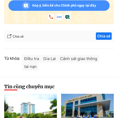
Góp ý, hiến kế cho Chính phủ ngay tại đây
Chia sẻ
Chia sẻ
Từ khóa:
Điều tra
Gia Lai
Cảnh sát giao thông
tai nạn
Tin cùng chuyên mục