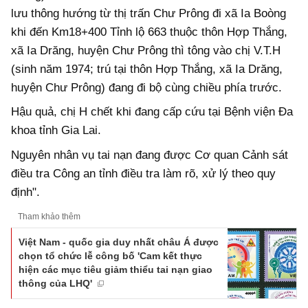
lưu thông hướng từ thị trấn Chư Prông đi xã Ia Boòng
khi đến Km18+400 Tỉnh lộ 663 thuộc thôn Hợp Thắng,
xã Ia Drăng, huyện Chư Prông thì tông vào chị V.T.H
(sinh năm 1974; trú tại thôn Hợp Thắng, xã Ia Drăng,
huyện Chư Prông) đang đi bộ cùng chiều phía trước.
Hậu quả, chị H chết khi đang cấp cứu tại Bệnh viện Đa
khoa tỉnh Gia Lai.
Nguyên nhân vụ tai nạn đang được Cơ quan Cảnh sát
điều tra Công an tỉnh điều tra làm rõ, xử lý theo quy
định".
Tham khảo thêm
Việt Nam - quốc gia duy nhất châu Á được
chọn tổ chức lễ công bố 'Cam kết thực
hiện các mục tiêu giảm thiểu tai nạn giao
thông của LHQ'