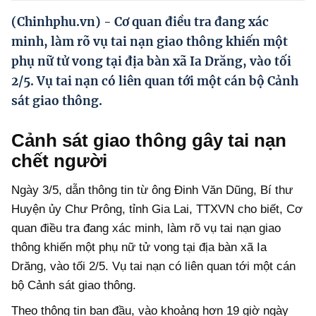
Hướng dẫn thực hiện chính sách
(Chinhphu.vn) - Cơ quan điều tra đang xác
Phát triển kinh tế tư nhân và doanh nghiệp dân tộc
minh, làm rõ vụ tai nạn giao thông khiến một
phụ nữ tử vong tại địa bàn xã Ia Drăng, vào tối
Ocop và chuỗi giá trị Nông sản
2/5. Vụ tai nạn có liên quan tới một cán bộ Cảnh
Kinh tế tư nhân
sát giao thông.
Doanh nghiệp dân tộc
Cảnh sát giao thông gây tai nạn
Khác
chết người
Video
Ngày 3/5, dẫn thông tin từ ông Đinh Văn Dũng, Bí thư
Huyện ủy Chư Prông, tỉnh Gia Lai, TTXVN cho biết, Cơ
Photo
quan điều tra đang xác minh, làm rõ vụ tai nạn giao
thông khiến một phụ nữ tử vong tại địa bàn xã Ia
Drăng, vào tối 2/5. Vụ tai nạn có liên quan tới một cán
bộ Cảnh sát giao thông.
Theo thông tin ban đầu, vào khoảng hơn 19 giờ ngày