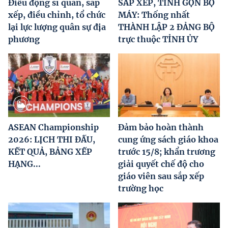
Điều động sĩ quan, sắp
SẮP XẾP, TINH GỌN BỘ
xếp, điều chỉnh, tổ chức
MÁY: Thống nhất
lại lực lượng quân sự địa
THÀNH LẬP 2 ĐẢNG BỘ
phương
trực thuộc TỈNH ỦY
ASEAN Championship
Đảm bảo hoàn thành
2026: LỊCH THI ĐẤU,
cung ứng sách giáo khoa
KẾT QUẢ, BẢNG XẾP
trước 15/8; khẩn trương
HẠNG...
giải quyết chế độ cho
giáo viên sau sắp xếp
trường học