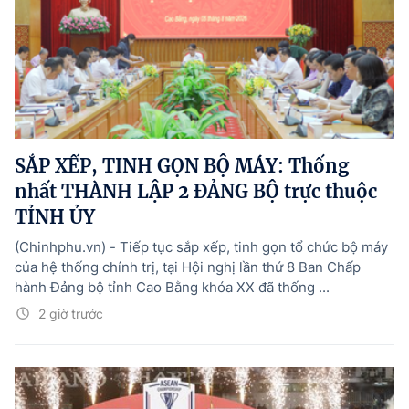
SẮP XẾP, TINH GỌN BỘ MÁY: Thống
nhất THÀNH LẬP 2 ĐẢNG BỘ trực thuộc
TỈNH ỦY
(Chinhphu.vn) - Tiếp tục sắp xếp, tinh gọn tổ chức bộ máy
của hệ thống chính trị, tại Hội nghị lần thứ 8 Ban Chấp
hành Đảng bộ tỉnh Cao Bằng khóa XX đã thống ...
2 giờ trước