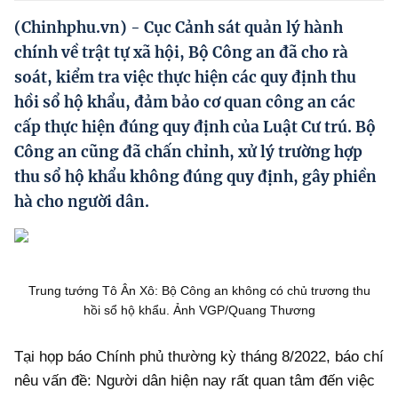
Hướng dẫn thực hiện chính sách
(Chinhphu.vn) - Cục Cảnh sát quản lý hành
Phát triển kinh tế tư nhân và doanh nghiệp dân tộc
chính về trật tự xã hội, Bộ Công an đã cho rà
soát, kiểm tra việc thực hiện các quy định thu
Ocop và chuỗi giá trị Nông sản
hồi sổ hộ khẩu, đảm bảo cơ quan công an các
Kinh tế tư nhân
cấp thực hiện đúng quy định của Luật Cư trú. Bộ
Công an cũng đã chấn chỉnh, xử lý trường hợp
Doanh nghiệp dân tộc
thu sổ hộ khẩu không đúng quy định, gây phiền
Khác
hà cho người dân.
Video
Photo
Trung tướng Tô Ân Xô: Bộ Công an không có chủ trương thu
hồi sổ hộ khẩu. Ảnh VGP/Quang Thương
Tại họp báo Chính phủ thường kỳ tháng 8/2022, báo chí
nêu vấn đề: Người dân hiện nay rất quan tâm đến việc