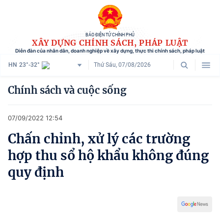
BÁO ĐIỆN TỬ CHÍNH PHỦ
XÂY DỰNG CHÍNH SÁCH, PHÁP LUẬT
Diễn đàn của nhân dân, doanh nghiệp về xây dựng, thực thi chính sách, pháp luật
HN
23°-32°
Thứ Sáu, 07/08/2026
Danh mục
Chính sách và cuộc sống
Trang chủ
07/09/2022 12:54
Chính sách mới
Chấn chỉnh, xử lý các trường
Tham vấn chính sách
hợp thu sổ hộ khẩu không đúng
Người dân góp ý
quy định
Doanh nghiệp hiến kế
Chính sách và cuộc sống