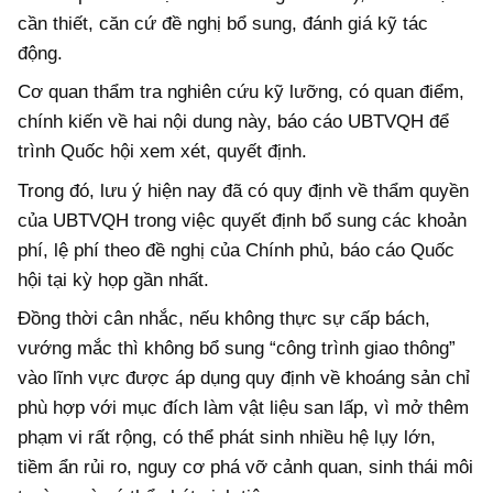
cần thiết, căn cứ đề nghị bổ sung, đánh giá kỹ tác
động.
Cơ quan thẩm tra nghiên cứu kỹ lưỡng, có quan điểm,
chính kiến về hai nội dung này, báo cáo UBTVQH để
trình Quốc hội xem xét, quyết định.
Trong đó, lưu ý hiện nay đã có quy định về thẩm quyền
của UBTVQH trong việc quyết định bổ sung các khoản
phí, lệ phí theo đề nghị của Chính phủ, báo cáo Quốc
hội tại kỳ họp gần nhất.
Đồng thời cân nhắc, nếu không thực sự cấp bách,
vướng mắc thì không bổ sung “công trình giao thông”
vào lĩnh vực được áp dụng quy định về khoáng sản chỉ
phù hợp với mục đích làm vật liệu san lấp, vì mở thêm
phạm vi rất rộng, có thể phát sinh nhiều hệ lụy lớn,
tiềm ẩn rủi ro, nguy cơ phá vỡ cảnh quan, sinh thái môi