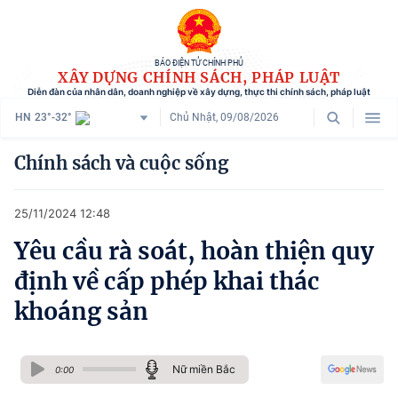
BÁO ĐIỆN TỬ CHÍNH PHỦ
XÂY DỰNG CHÍNH SÁCH, PHÁP LUẬT
Diễn đàn của nhân dân, doanh nghiệp về xây dựng, thực thi chính sách, pháp luật
HN
23°-32°
Chủ Nhật, 09/08/2026
Danh mục
Chính sách và cuộc sống
Trang chủ
25/11/2024 12:48
Chính sách mới
Yêu cầu rà soát, hoàn thiện quy
Tham vấn chính sách
định về cấp phép khai thác
Người dân góp ý
khoáng sản
Doanh nghiệp hiến kế
Nữ miền Bắc
Chính sách và cuộc sống
0:00