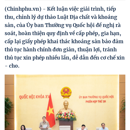
Hướng dẫn thực hiện chính sách
(Chinhphu.vn) - Kết luận việc giải trình, tiếp
Phát triển kinh tế tư nhân và doanh nghiệp dân tộc
thu, chỉnh lý dự thảo Luật Địa chất và khoáng
sản, của Ủy ban Thường vụ Quốc hội đề nghị rà
Ocop và chuỗi giá trị Nông sản
soát, hoàn thiện quy định về cấp phép, gia hạn,
Kinh tế tư nhân
cấp lại giấy phép khai thác khoáng sản bảo đảm
thủ tục hành chính đơn giản, thuận lợi, tránh
Doanh nghiệp dân tộc
thủ tục xin phép nhiều lần, dễ dẫn đến cơ chế xin
Khác
- cho.
Video
Photo