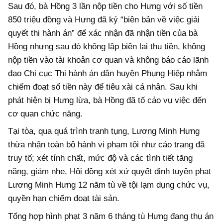
Sau đó, bà Hồng 3 lần nộp tiền cho Hưng với số tiền
850 triệu đồng và Hưng đã ký “biên bản về việc giải
quyết thi hành án” để xác nhận đã nhận tiền của bà
Hồng nhưng sau đó không lập biên lai thu tiền, không
nộp tiền vào tài khoản cơ quan và không báo cáo lãnh
đạo Chi cục Thi hành án dân huyện Phụng Hiệp nhằm
chiếm đoạt số tiền này để tiêu xài cá nhân. Sau khi
phát hiện bị Hưng lừa, bà Hồng đã tố cáo vụ việc đến
cơ quan chức năng.
Tại tòa, qua quá trình tranh tụng, Lương Minh Hưng
thừa nhận toàn bộ hành vi phạm tội như cáo trạng đã
truy tố; xét tính chất, mức độ và các tình tiết tăng
nặng, giảm nhẹ, Hội đồng xét xử quyết định tuyên phạt
Lương Minh Hưng 12 năm tù về tội lạm dụng chức vụ,
quyền hạn chiếm đoạt tài sản.
Tổng hợp hình phạt 3 năm 6 tháng tù Hưng đang thụ án