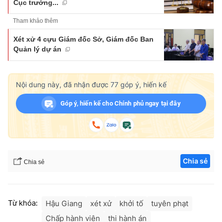
Cục trưởng...
Tham khảo thêm
Xét xử 4 cựu Giám đốc Sở, Giám đốc Ban
Quản lý dự án
Nội dung này, đã nhận được
77
góp ý, hiến kế
Góp ý, hiến kế cho Chính phủ ngay tại đây
Chia sẻ
Chia sẻ
Từ khóa:
Hậu Giang
xét xử
khởi tố
tuyên phạt
Chấp hành viên
thi hành án