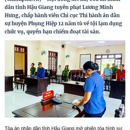
Hướng dẫn thực hiện chính sách
dân tỉnh Hậu Giang tuyên phạt Lương Minh
Hưng, chấp hành viên Chi cục Thi hành án dân
Phát triển kinh tế tư nhân và doanh nghiệp dân tộc
sự huyện Phụng Hiệp 12 năm tù về tội lạm dụng
Ocop và chuỗi giá trị Nông sản
chức vụ, quyền hạn chiếm đoạt tài sản.
Kinh tế tư nhân
Doanh nghiệp dân tộc
Khác
Video
Photo
Tòa án nhân dân tỉnh Hậu Giang mở phiên tòa hình sự