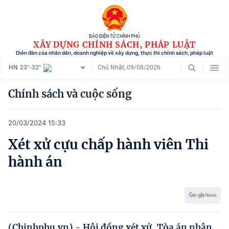
BÁO ĐIỆN TỬ CHÍNH PHỦ
XÂY DỰNG CHÍNH SÁCH, PHÁP LUẬT
Diễn đàn của nhân dân, doanh nghiệp về xây dựng, thực thi chính sách, pháp luật
HN
23°-32°
Chủ Nhật, 09/08/2026
Danh mục
Chính sách và cuộc sống
Trang chủ
20/03/2024 15:33
Chính sách mới
Xét xử cựu chấp hành viên Thi
Tham vấn chính sách
hành án
Người dân góp ý
Doanh nghiệp hiến kế
Chính sách và cuộc sống
(Chinhphu.vn) - Hội đồng xét xử, Tòa án nhân