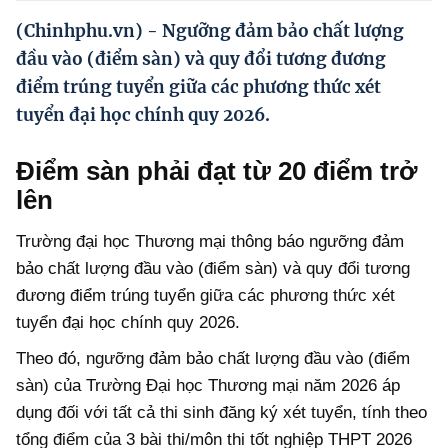
Hướng dẫn thực hiện chính sách
(Chinhphu.vn) - Ngưỡng đảm bảo chất lượng
Phát triển kinh tế tư nhân và doanh nghiệp dân tộc
đầu vào (điểm sàn) và quy đổi tương đương
điểm trúng tuyển giữa các phương thức xét
Ocop và chuỗi giá trị Nông sản
tuyển đại học chính quy 2026.
Kinh tế tư nhân
Điểm sàn phải đạt từ 20 điểm trở
Doanh nghiệp dân tộc
lên
Khác
Trường đại học Thương mại thông báo ngưỡng đảm
Video
bảo chất lượng đầu vào (điểm sàn) và quy đổi tương
đương điểm trúng tuyển giữa các phương thức xét
Photo
tuyển đại học chính quy 2026.
Theo đó, ngưỡng đảm bảo chất lượng đầu vào (điểm
sàn) của Trường Đại học Thương mại năm 2026 áp
dụng đối với tất cả thi sinh đăng ký xét tuyển, tính theo
tổng điểm của 3 bài thi/môn thi tốt nghiệp THPT 2026