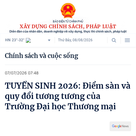
BÁO ĐIỆN TỬ CHÍNH PHỦ
XÂY DỰNG CHÍNH SÁCH, PHÁP LUẬT
Diễn đàn của nhân dân, doanh nghiệp về xây dựng, thực thi chính sách, pháp luật
HN
23°-32°
Thứ Bảy, 08/08/2026
Danh mục
Chính sách và cuộc sống
Trang chủ
07/07/2026 07:48
Chính sách mới
TUYỂN SINH 2026: Điểm sàn và
Tham vấn chính sách
quy đổi tương tương của
Người dân góp ý
Trường Đại học Thương mại
Doanh nghiệp hiến kế
Chính sách và cuộc sống