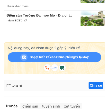
Tham khảo thêm
Điểm sàn Trường Đại học Mỏ - Địa chất
năm 2025
Nội dung này, đã nhận được
2
góp ý, hiến kế
Góp ý, hiến kế cho Chính phủ ngay tại đây
Chia sẻ
Chia sẻ
Từ khóa:
điểm sàn
tuyển sinh
xét tuyển