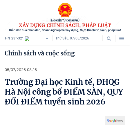
BÁO ĐIỆN TỬ CHÍNH PHỦ
XÂY DỰNG CHÍNH SÁCH, PHÁP LUẬT
Diễn đàn của nhân dân, doanh nghiệp về xây dựng, thực thi chính sách, pháp luật
HN
23°-32°
Thứ Sáu, 07/08/2026
Danh mục
Chính sách và cuộc sống
Trang chủ
05/07/2026 08:16
Chính sách mới
Trường Đại học Kinh tế, ĐHQG
Tham vấn chính sách
Hà Nội công bố ĐIỂM SÀN, QUY
Người dân góp ý
ĐỔI ĐIỂM tuyển sinh 2026
Doanh nghiệp hiến kế
Chính sách và cuộc sống