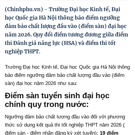
Hướng dẫn thực hiện chính sách
(Chinhphu.vn) - Trường Đại học Kinh tế, Đại
Phát triển kinh tế tư nhân và doanh nghiệp dân tộc
học Quốc gia Hà Nội thông báo điểm ngưỡng
đảm bảo chất lượng đầu vào (điểm sàn) đại học
Ocop và chuỗi giá trị Nông sản
năm 2026. Quy đổi điểm tương đương giữa điểm
Kinh tế tư nhân
thi Đánh giá năng lực (HSA) và điểm thi tốt
nghiệp THPT.
Doanh nghiệp dân tộc
Khác
Trường Đại học Kinh tế, Đại học Quốc gia Hà Nội thông
báo điểm ngưỡng đảm bảo chất lượng đầu vào (điểm
Video
sàn) đại học năm 2026 như sau:
Photo
Điểm sàn tuyển sinh đại học
chính quy trong nước:
Ngưỡng đảm bảo chất lượng đầu vào đối với phương
thức sử dụng kết quả thi tốt nghiệp THPT năm 2026 (
điểm sàn - điểm nhận đăng ký xét tuyển):
19 điểm