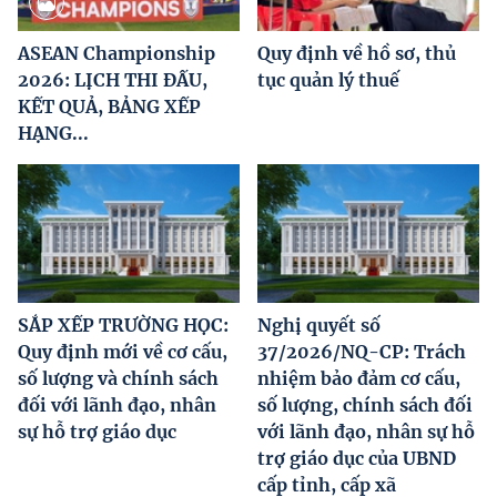
ASEAN Championship
Quy định về hồ sơ, thủ
2026: LỊCH THI ĐẤU,
tục quản lý thuế
KẾT QUẢ, BẢNG XẾP
HẠNG...
SẮP XẾP TRƯỜNG HỌC:
Nghị quyết số
Quy định mới về cơ cấu,
37/2026/NQ-CP: Trách
số lượng và chính sách
nhiệm bảo đảm cơ cấu,
đối với lãnh đạo, nhân
số lượng, chính sách đối
sự hỗ trợ giáo dục
với lãnh đạo, nhân sự hỗ
trợ giáo dục của UBND
cấp tỉnh, cấp xã