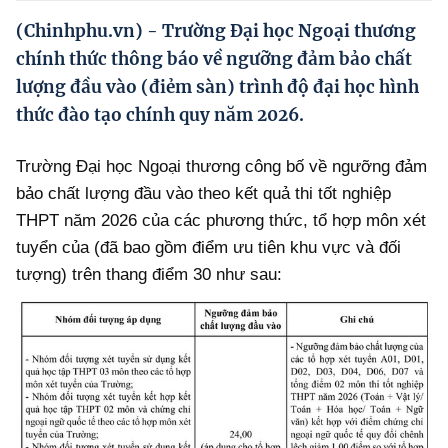
Hướng dẫn thực hiện chính sách
(Chinhphu.vn) - Trường Đại học Ngoại thương
Phát triển kinh tế tư nhân và doanh nghiệp dân tộc
chính thức thông báo về ngưỡng đảm bảo chất
lượng đầu vào (điẻm sàn) trình độ đại học hình
Ocop và chuỗi giá trị Nông sản
thức đào tạo chính quy năm 2026.
Kinh tế tư nhân
Trường Đại học Ngoại thương công bố về ngưỡng đảm
Doanh nghiệp dân tộc
bảo chất lượng đầu vào theo kết quả thi tốt nghiệp
Khác
THPT năm 2026 của các phương thức, tổ hợp môn xét
tuyển của (đã bao gồm điểm ưu tiên khu vực và đối
Video
tượng) trên thang điểm 30 như sau:
Photo