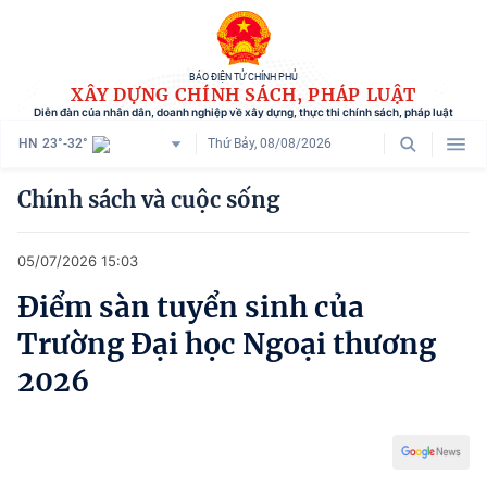
BÁO ĐIỆN TỬ CHÍNH PHỦ
XÂY DỰNG CHÍNH SÁCH, PHÁP LUẬT
Diễn đàn của nhân dân, doanh nghiệp về xây dựng, thực thi chính sách, pháp luật
HN
23°-32°
Thứ Bảy, 08/08/2026
Danh mục
Chính sách và cuộc sống
Trang chủ
05/07/2026 15:03
Chính sách mới
Điểm sàn tuyển sinh của
Tham vấn chính sách
Trường Đại học Ngoại thương
Người dân góp ý
2026
Doanh nghiệp hiến kế
Chính sách và cuộc sống