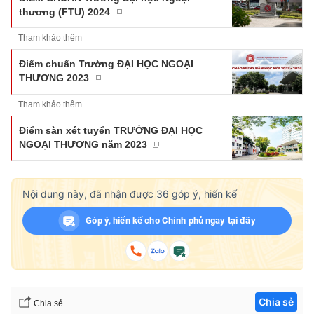
thương (FTU) 2024
Tham khảo thêm
Điểm chuẩn Trường ĐẠI HỌC NGOẠI
THƯƠNG 2023
Tham khảo thêm
Điểm sàn xét tuyển TRƯỜNG ĐẠI HỌC
NGOẠI THƯƠNG năm 2023
Nội dung này, đã nhận được
36
góp ý, hiến kế
Góp ý, hiến kế cho Chính phủ ngay tại đây
Chia sẻ
Chia sẻ