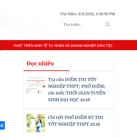
Thứ Năm, 6/8/2026, 5:38:51 PM
PHÁT TRIỂN KINH TẾ TƯ NHÂN VÀ DOANH NGHIỆP DÂN TỘC
Đọc nhiều
Tra cứu ĐIỂM THI TỐT
NGHIỆP THPT; PHỔ ĐIỂM;
các mốc THỜI GIAN TUYỂN
SINH ĐẠI HỌC 2026
Chi tiết PHỔ ĐIỂM KỲ THI
TỐT NGHIỆP THPT 2026
sẻ