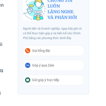
CHÚNG TÔI
nh
LUÔN
LẮNG NGHE
VÀ PHẢN HỒI
Người dân và Doanh nghiệp, ngay bây giờ có
có thể thực hiện góp ý và hiến kế cho Chính
Phủ bằng các phương thức dưới đây
gũ
Gọi tổng đài
Góp ý qua Zalo
đã
Gửi góp ý trực tiếp
i