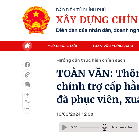
BÁO ĐIỆN TỬ CHÍNH PHỦ
XÂY DỰNG CHÍN
Diễn đàn của nhân dân, doanh nghi
CHÍNH SÁCH MỚI
THAM VẤN CHÍNH SÁCH
Hướng dẫn thực hiện chính sách
TOÀN VĂN: Thôn
chỉnh trợ cấp hằ
đã phục viên, xuấ
19/09/2024 12:08
Nữ miền Bắc
0:00