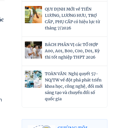
QUY ĐỊNH MỚI về TIỀN
LƯƠNG, LƯƠNG HƯU, TRỢ
ác
CẤP, PHỤ CẤP có hiệu lực từ
tháng 7/2026
BÁCH PHÂN VỊ các TỔ HỢP
A00, A01, B00, C00, D01, Kỳ
thi tốt nghiệp THPT 2026
TOÀN VĂN: Nghị quyết 57-
NQ/TW về đột phá phát triển
khoa học, công nghệ, đổi mới
sáng tạo và chuyển đổi số
quốc gia
h