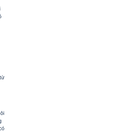
i
ó
từ
ôi
g
có