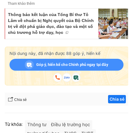
Tham khảo thêm
Thông báo kết luận của Tổng Bí thư Tô
Lâm về chuẩn bị Nghị quyết của Bộ Chính
trị về đột phá giáo dục, đào tạo và một số
chủ trương hỗ trợ dạy, học
Nội dung này, đã nhận được
88
góp ý, hiến kế
Góp ý, hiến kế cho Chính phủ ngay tại đây
Chia sẻ
Chia sẻ
Từ khóa:
Thông tư
Điều lệ trường học