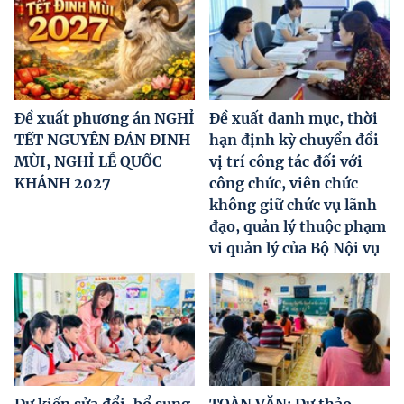
Đề xuất phương án NGHỈ
Đề xuất danh mục, thời
TẾT NGUYÊN ĐÁN ĐINH
hạn định kỳ chuyển đổi
MÙI, NGHỈ LỄ QUỐC
vị trí công tác đối với
KHÁNH 2027
công chức, viên chức
không giữ chức vụ lãnh
đạo, quản lý thuộc phạm
vi quản lý của Bộ Nội vụ
Dự kiến sửa đổi, bổ sung
TOÀN VĂN: Dự thảo