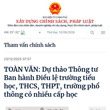
BÁO ĐIỆN TỬ CHÍNH PHỦ
XÂY DỰNG CHÍNH SÁCH, PHÁP LUẬT
Diễn đàn của nhân dân, doanh nghiệp về xây dựng, thực thi chính sách, pháp luật
HN
23°-32°
Thứ Hai, 10/08/2026
Danh mục
Tham vấn chính sách
Trang chủ
23/12/2025 07:57
Chính sách mới
TOÀN VĂN: Dự thảo Thông tư
Tham vấn chính sách
Ban hành Điều lệ trường tiểu
Người dân góp ý
học, THCS, THPT, trường phổ
thông có nhiều cấp học
Doanh nghiệp hiến kế
Chính sách và cuộc sống