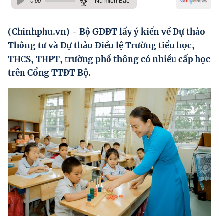
Nữ miền Bắc
0:00
Hướng dẫn thực hiện chính sách
Phát triển kinh tế tư nhân và doanh nghiệp dân tộc
(Chinhphu.vn) - Bộ GDĐT lấy ý kiến về Dự thảo
Thông tư và Dự thảo Điều lệ Trường tiểu học,
Ocop và chuỗi giá trị Nông sản
THCS, THPT, trường phổ thông có nhiều cấp học
Kinh tế tư nhân
trên Cổng TTĐT Bộ.
Doanh nghiệp dân tộc
Khác
Video
Photo