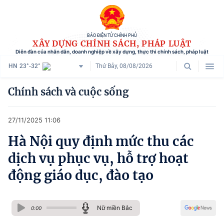
BÁO ĐIỆN TỬ CHÍNH PHỦ
XÂY DỰNG CHÍNH SÁCH, PHÁP LUẬT
Diễn đàn của nhân dân, doanh nghiệp về xây dựng, thực thi chính sách, pháp luật
HN
23°-32°
Thứ Bảy, 08/08/2026
Danh mục
Chính sách và cuộc sống
Trang chủ
27/11/2025 11:06
Chính sách mới
Hà Nội quy định mức thu các
Tham vấn chính sách
dịch vụ phục vụ, hỗ trợ hoạt
Người dân góp ý
động giáo dục, đào tạo
Doanh nghiệp hiến kế
Nữ miền Bắc
Chính sách và cuộc sống
0:00