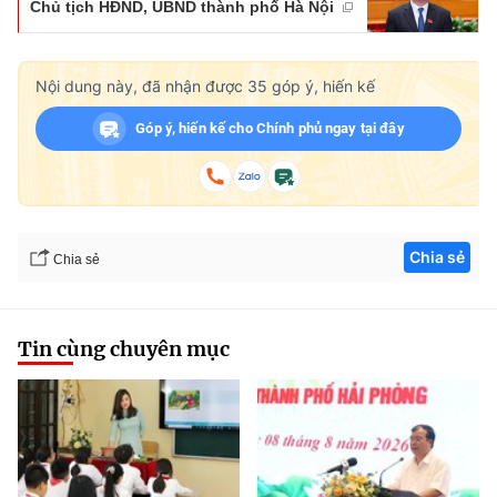
Chủ tịch HĐND, UBND thành phố Hà Nội
Nội dung này, đã nhận được
35
góp ý, hiến kế
Góp ý, hiến kế cho Chính phủ ngay tại đây
Chia sẻ
Chia sẻ
Tin cùng chuyên mục