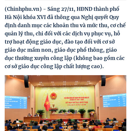
Hướng dẫn thực hiện chính sách
(Chinhphu.vn) - Sáng 27/11, HĐND thành phố
Phát triển kinh tế tư nhân và doanh nghiệp dân tộc
Hà Nội khóa XVI đã thông qua Nghị quyết Quy
định danh mục các khoản thu và mức thu, cơ chế
Ocop và chuỗi giá trị Nông sản
quản lý thu, chi đối với các dịch vụ phục vụ, hỗ
Kinh tế tư nhân
trợ hoạt động giáo dục, đào tạo đối với cơ sở
giáo dục mầm non, giáo dục phổ thông, giáo
Doanh nghiệp dân tộc
dục thường xuyên công lập (không bao gồm các
Khác
cơ sở giáo dục công lập chất lượng cao).
Video
Photo